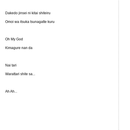
Dakedo jinsei ni kitai shiteiru
Omoi wa itsuka tsunagatte kuru
Oh My God
Kimagure nan da
Nai tari
Warattari shite sa...
Ah Ah...