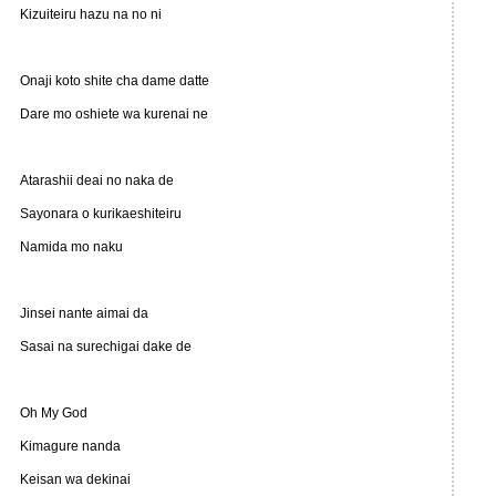
Kizuiteiru hazu na no ni
Onaji koto shite cha dame datte
Dare mo oshiete wa kurenai ne
Atarashii deai no naka de
Sayonara o kurikaeshiteiru
Namida mo naku
Jinsei nante aimai da
Sasai na surechigai dake de
Oh My God
Kimagure nanda
Keisan wa dekinai