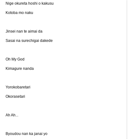
Nige okureta hoshi o kakusu
Kotoba mo naku
Jinsei nan te aimai da
Sasai na surechigai dakede
Oh My God
Kimagure nanda
Yorokobaretari
Okorasetari
Ah Ah...
Byoudou nan ka janai yo