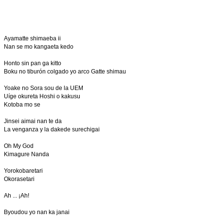
Ayamatte shimaeba ii
Nan se mo kangaeta kedo
Honto sin pan ga kitto
Boku no tiburón colgado yo arco Gatte shimau
Yoake no Sora sou de la UEM
Uíge okureta Hoshi o kakusu
Kotoba mo se
Jinsei aimai nan te da
La venganza y la dakede surechigai
Oh My God
Kimagure Nanda
Yorokobaretari
Okorasetari
Ah ... ¡Ah!
Byoudou yo nan ka janai