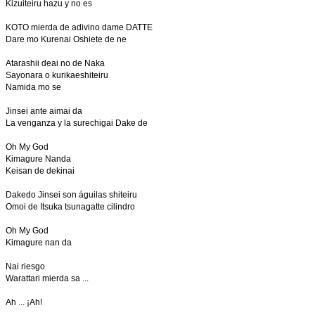
Kizuiteiru hazu y no es
KOTO mierda de adivino dame DATTE
Dare mo Kurenai Oshiete de ne
Atarashii deai no de Naka
Sayonara o kurikaeshiteiru
Namida mo se
Jinsei ante aimai da
La venganza y la surechigai Dake de
Oh My God
Kimagure Nanda
Keisan de dekinai
Dakedo Jinsei son águilas shiteiru
Omoi de Itsuka tsunagatte cilindro
Oh My God
Kimagure nan da
Nai riesgo
Warattari mierda sa ...
Ah ... ¡Ah!