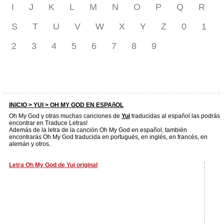
I
J
K
L
M
N
O
P
Q
R
S
T
U
V
W
X
Y
Z
0
1
2
3
4
5
6
7
8
9
INICIO >
YUI
> OH MY GOD EN ESPAñOL
Oh My God y otras muchas canciones de
Yui
traducidas al español las podrás
encontrar en Traduce Letras!
Además de la letra de la canción Oh My God en español, también
encontrarás Oh My God traducida en portugués, en inglés, en francés, en
alemán y otros.
Letra Oh My God de Yui original