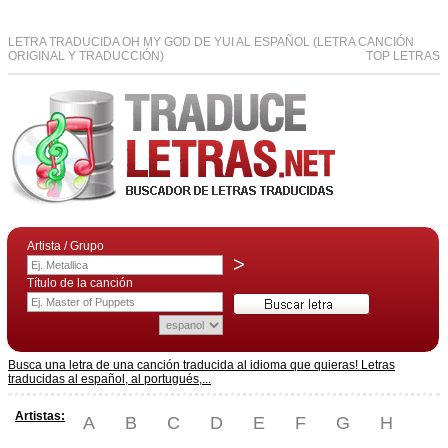
LETRA TRADUCIDA OH MY GOD DE YUI AL ESPAÑOL (LETRA CANCIÓN
ORIGINAL Y TRADUCCIÓN)
TOP LETRAS
Artista / Grupo
>
Título de la canción
Busca una letra de una canción traducida al idioma que quieras! Letras
traducidas al español, al portugués,...
Artistas:
A
B
C
D
E
F
G
H