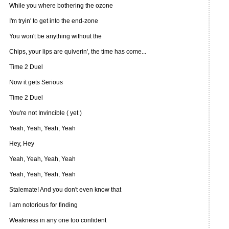
While you where bothering the ozone
I'm tryin' to get into the end-zone
You won't be anything without the
Chips, your lips are quiverin', the time has come...
Time 2 Duel
Now it gets Serious
Time 2 Duel
You're not Invincible ( yet )
Yeah, Yeah, Yeah, Yeah
Hey, Hey
Yeah, Yeah, Yeah, Yeah
Yeah, Yeah, Yeah, Yeah
Stalemate! And you don't even know that
I am notorious for finding
Weakness in any one too confident