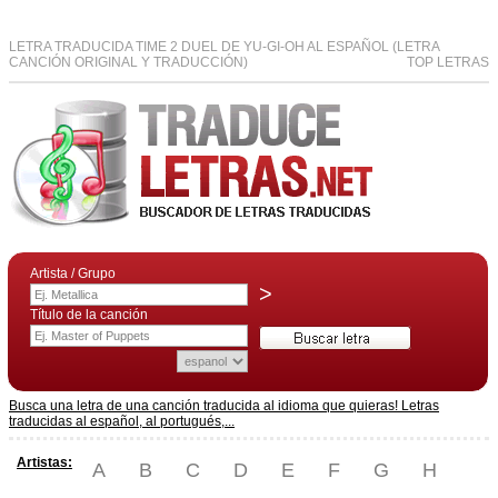
LETRA TRADUCIDA TIME 2 DUEL DE YU-GI-OH AL ESPAÑOL (LETRA
CANCIÓN ORIGINAL Y TRADUCCIÓN)
TOP LETRAS
Artista / Grupo
>
Título de la canción
Busca una letra de una canción traducida al idioma que quieras! Letras
traducidas al español, al portugués,...
Artistas:
A
B
C
D
E
F
G
H