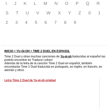
I
J
K
L
M
N
O
P
Q
R
S
T
U
V
W
X
Y
Z
0
1
2
3
4
5
6
7
8
9
INICIO >
YU-GI-OH
> TIME 2 DUEL EN ESPAñOL
Time 2 Duel y otras muchas canciones de
Yu-gi-oh
traducidas al español las
podrás encontrar en Traduce Letras!
Además de la letra de la canción Time 2 Duel en español, también
encontrarás Time 2 Duel traducida en portugués, en inglés, en francés, en
alemán y otros.
Letra Time 2 Duel de Yu-gi-oh original