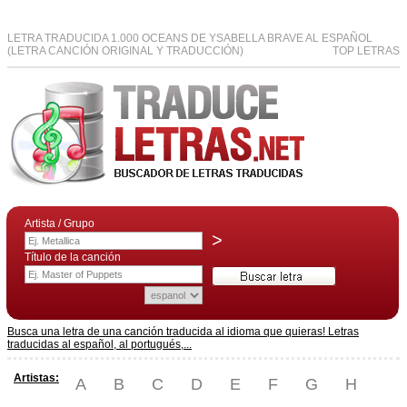
LETRA TRADUCIDA 1.000 OCEANS DE YSABELLA BRAVE AL ESPAÑOL
(LETRA CANCIÓN ORIGINAL Y TRADUCCIÓN)
TOP LETRAS
Artista / Grupo
>
Título de la canción
Busca una letra de una canción traducida al idioma que quieras! Letras
traducidas al español, al portugués,...
Artistas:
A
B
C
D
E
F
G
H