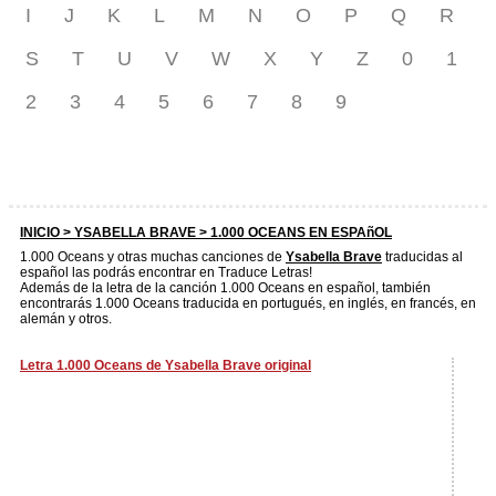
I
J
K
L
M
N
O
P
Q
R
S
T
U
V
W
X
Y
Z
0
1
2
3
4
5
6
7
8
9
INICIO >
YSABELLA BRAVE
> 1.000 OCEANS EN ESPAñOL
1.000 Oceans y otras muchas canciones de
Ysabella Brave
traducidas al
español las podrás encontrar en Traduce Letras!
Además de la letra de la canción 1.000 Oceans en español, también
encontrarás 1.000 Oceans traducida en portugués, en inglés, en francés, en
alemán y otros.
Letra 1.000 Oceans de Ysabella Brave original