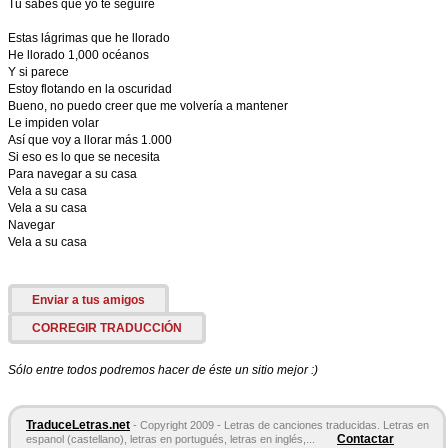
Tú sabes que yo te seguiré
Estas lágrimas que he llorado
He llorado 1,000 océanos
Y si parece
Estoy flotando en la oscuridad
Bueno, no puedo creer que me volvería a mantener
Le impiden volar
Así que voy a llorar más 1.000
Si eso es lo que se necesita
Para navegar a su casa
Vela a su casa
Vela a su casa
Navegar
Vela a su casa
Enviar a tus amigos
CORREGIR TRADUCCIÓN
Sólo entre todos podremos hacer de éste un sitio mejor :)
TraduceLetras.net
- Copyright 2009 - Letras de canciones traducidas. Letras en
Contactar
espanol (castellano), letras en portugués, letras en inglés,...