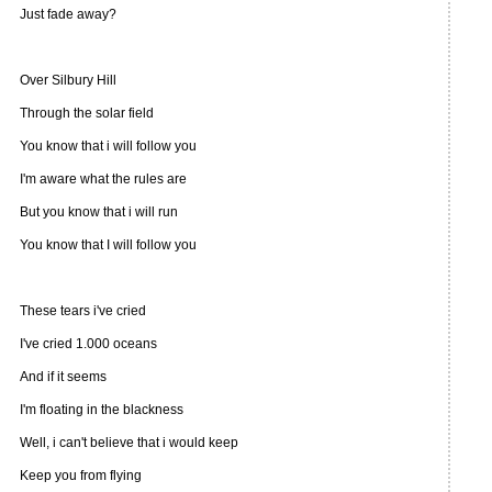
Just fade away?
Over Silbury Hill
Through the solar field
You know that i will follow you
I'm aware what the rules are
But you know that i will run
You know that I will follow you
These tears i've cried
I've cried 1.000 oceans
And if it seems
I'm floating in the blackness
Well, i can't believe that i would keep
Keep you from flying