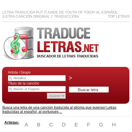
LETRA TRADUCIDA PUT IT ASIDE DE YOUTH OF TODAY AL ESPAÑOL
(LETRA CANCIÓN ORIGINAL Y TRADUCCIÓN)
TOP LETRAS
Artista / Grupo
>
Título de la canción
Busca una letra de una canción traducida al idioma que quieras! Letras
traducidas al español, al portugués,...
Artistas:
A
B
C
D
E
F
G
H