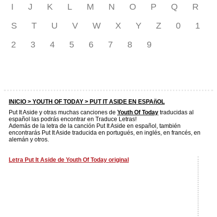
I
J
K
L
M
N
O
P
Q
R
S
T
U
V
W
X
Y
Z
0
1
2
3
4
5
6
7
8
9
INICIO >
YOUTH OF TODAY
> PUT IT ASIDE EN ESPAñOL
Put It Aside y otras muchas canciones de
Youth Of Today
traducidas al
español las podrás encontrar en Traduce Letras!
Además de la letra de la canción Put It Aside en español, también
encontrarás Put It Aside traducida en portugués, en inglés, en francés, en
alemán y otros.
Letra Put It Aside de Youth Of Today original