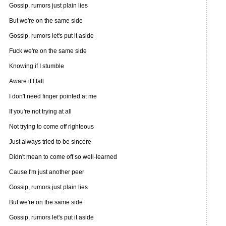
Gossip, rumors just plain lies
But we're on the same side
Gossip, rumors let's put it aside
Fuck we're on the same side
Knowing if I stumble
Aware if I fall
I don't need finger pointed at me
If you're not trying at all
Not trying to come off righteous
Just always tried to be sincere
Didn't mean to come off so well-learned
Cause I'm just another peer
Gossip, rumors just plain lies
But we're on the same side
Gossip, rumors let's put it aside