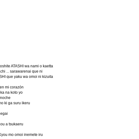
Soshite ATASHI wa nami o kaetta
chi ... sarawarenai que ni
HI que yaku wa omoi ni kizuita
 en mi corazón
ka na koto yo
a noche
 ki ga suru ikeru
negai
hou a tsukaeru
Kyou mo omoi inemete iru