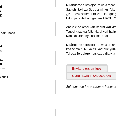
Mirándome a los ojos, te va a tocar
rt
Sabishii toki wa Sugu ai ni iku Yak
o
¿Puedes escuchar mi canción que y
t?
Hitori janaitte koto ga nee ATASHI 
Anata e no omoi kaki kabihi kou ki
Tsuyoi kaze ga fuite Narai yori haji
ienaku natta
Nani ka shinakya hajimaranai
Mirándome a los ojos, te va a tocar
rt
Ima anata ni Mukai tsukae que yuuki
te
Tal vez Te quiero más cada día y l
ato
rt
suru
Enviar a tus amigos
CORREGIR TRADUCCIÓN
a suru
Sólo entre todos podremos hacer de 