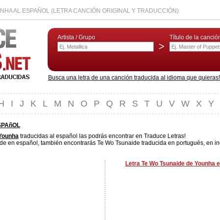
NHA AL ESPAÑOL (LETRA CANCIÓN ORIGINAL Y TRADUCCIÓN)
Artista / Grupo
Título de la canció
>
Busca una letra de una canción traducida al idioma que quieras! L
H
I
J
K
L
M
N
O
P
Q
R
S
T
U
V
W
X
Y
SPAñOL
Younha
traducidas al español las podrás encontrar en Traduce Letras!
de en español, también encontrarás Te Wo Tsunaide traducida en portugués, en ing
Letra Te Wo Tsunaide de Younha e