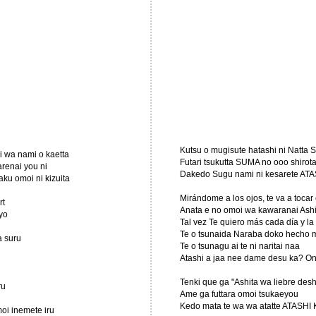
Kutsu o mugisute hatashi ni Natta 
i wa nami o kaetta
Futari tsukutta SUMA no ooo shirota
arenai you ni
Dakedo Sugu nami ni kesarete ATAS
ku omoi ni kizuita
Mirándome a los ojos, te va a tocar
rt
Anata e no omoi wa kawaranai Ashi
yo
Tal vez Te quiero más cada día y l
Te o tsunaida Naraba doko hecho mo
a suru
Te o tsunagu ai te ni naritai naa
Atashi a jaa nee dame desu ka? O
Tenki que ga "Ashita wa liebre des
ru
Ame ga futtara omoi tsukaeyou
Kedo mata te wa wa atatte ATASHI 
oi inemete iru