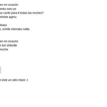
 en mi corazón
usoku suru yo
o canto para ti todas las noches?
Oshiete ageru
tobasu
re, ochite mienaku natta
 en mi corazón
 furi shibotte
a noche
éste un sitio mejor :)