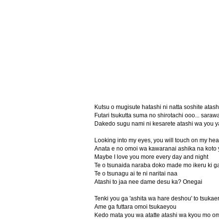
Kutsu o mugisute hatashi ni natta soshite atash
Futari tsukutta suma no shirotachi ooo... saraw
Dakedo sugu nami ni kesarete atashi wa you ya
Looking into my eyes, you will touch on my hea
Anata e no omoi wa kawaranai ashika na koto 
Maybe I love you more every day and night
Te o tsunaida naraba doko made mo ikeru ki g
Te o tsunagu ai te ni naritai naa
Atashi to jaa nee dame desu ka? Onegai
Tenki you ga 'ashita wa hare deshou' to tsukae
Ame ga futtara omoi tsukaeyou
Kedo mata you wa atatte atashi wa kyou mo om