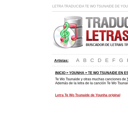
LETRA TRADUCIDA TE WO TSUNAIDE DE YOU
A
B
C
D
E
F
G
Artistas:
INICIO >
YOUNHA
> TE WO TSUNAIDE EN E
Te Wo Tsunaide y otras muchas canciones de
Además de la letra de la canción Te Wo Tsunai
Letra Te Wo Tsunaide de Younha original