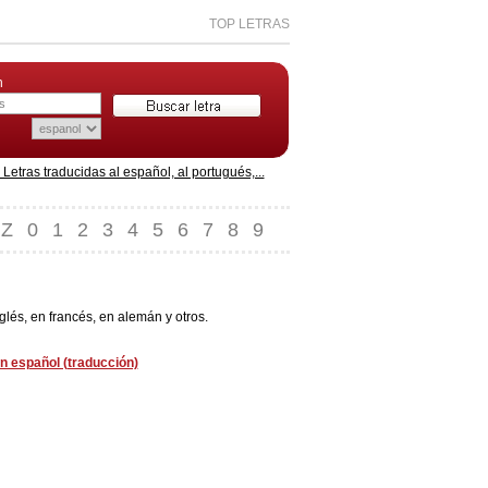
TOP LETRAS
n
etras traducidas al español, al portugués,...
Z
0
1
2
3
4
5
6
7
8
9
lés, en francés, en alemán y otros.
n español (traducción)