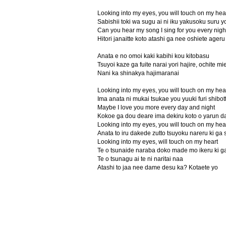
Looking into my eyes, you will touch on my hea
Sabishii toki wa sugu ai ni iku yakusoku suru y
Can you hear my song I sing for you every nigh
Hitori janaitte koto atashi ga nee oshiete ageru
Anata e no omoi kaki kabihi kou kitobasu
Tsuyoi kaze ga fuite narai yori hajire, ochite m
Nani ka shinakya hajimaranai
Looking into my eyes, you will touch on my hea
Ima anata ni mukai tsukae you yuuki furi shibot
Maybe I love you more every day and night
Kokoe ga dou deare ima dekiru koto o yarun d
Looking into my eyes, you will touch on my hea
Anata to iru dakede zutto tsuyoku nareru ki ga 
Looking into my eyes, will touch on my heart
Te o tsunaide naraba doko made mo ikeru ki g
Te o tsunagu ai te ni naritai naa
Atashi to jaa nee dame desu ka? Kotaete yo