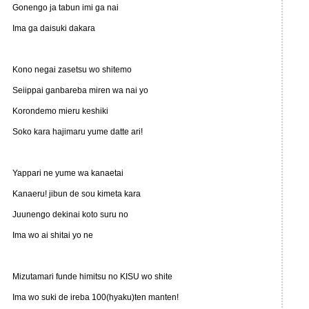
Gonengo ja tabun imi ga nai
Ima ga daisuki dakara
Kono negai zasetsu wo shitemo
Seiippai ganbareba miren wa nai yo
Korondemo mieru keshiki
Soko kara hajimaru yume datte ari!
Yappari ne yume wa kanaetai
Kanaeru! jibun de sou kimeta kara
Juunengo dekinai koto suru no
Ima wo ai shitai yo ne
Mizutamari funde himitsu no KISU wo shite
Ima wo suki de ireba 100(hyaku)ten manten!