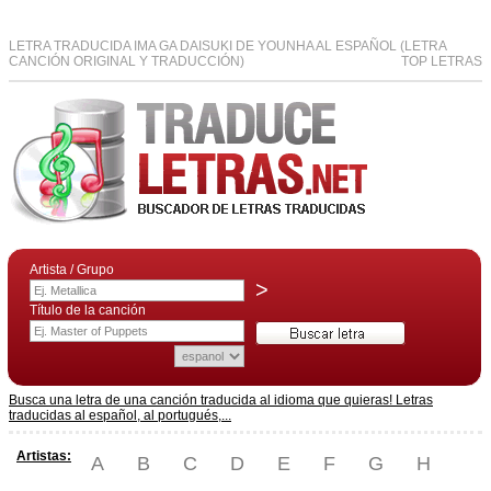
LETRA TRADUCIDA IMA GA DAISUKI DE YOUNHA AL ESPAÑOL (LETRA
CANCIÓN ORIGINAL Y TRADUCCIÓN)
TOP LETRAS
Artista / Grupo
>
Título de la canción
Busca una letra de una canción traducida al idioma que quieras! Letras
traducidas al español, al portugués,...
Artistas:
A
B
C
D
E
F
G
H