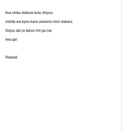
Ima shika dekinai koto shiyou
Ashita wa kyou kara umareru mon dakara
Gojuu ato ja tabun imi ga nai
Ima ga!
Repeat