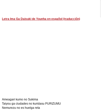
Letra Ima Ga Daisuki de Younha en español (traducción)
Ameagari kumo no Sukima
Taiyou ga ciudades no kuridasu PURIZUMU
Nemurezu no es huelga reta