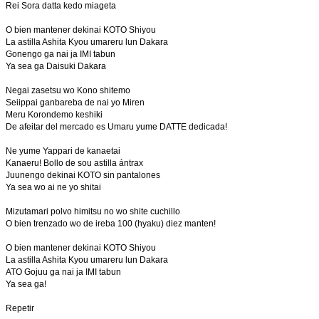
Rei Sora datta kedo miageta
O bien mantener dekinai KOTO Shiyou
La astilla Ashita Kyou umareru lun Dakara
Gonengo ga nai ja IMI tabun
Ya sea ga Daisuki Dakara
Negai zasetsu wo Kono shitemo
Seiippai ganbareba de nai yo Miren
Meru Korondemo keshiki
De afeitar del mercado es Umaru yume DATTE dedicada!
Ne yume Yappari de kanaetai
Kanaeru! Bollo de sou astilla ántrax
Juunengo dekinai KOTO sin pantalones
Ya sea wo ai ne yo shitai
Mizutamari polvo himitsu no wo shite cuchillo
O bien trenzado wo de ireba 100 (hyaku) diez manten!
O bien mantener dekinai KOTO Shiyou
La astilla Ashita Kyou umareru lun Dakara
ATO Gojuu ga nai ja IMI tabun
Ya sea ga!
Repetir