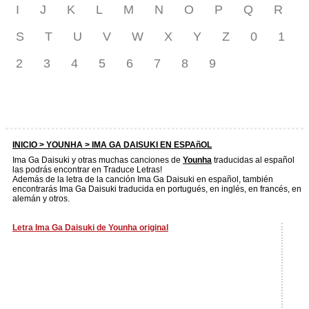
I
J
K
L
M
N
O
P
Q
R
S
T
U
V
W
X
Y
Z
0
1
2
3
4
5
6
7
8
9
INICIO >
YOUNHA
> IMA GA DAISUKI EN ESPAñOL
Ima Ga Daisuki y otras muchas canciones de
Younha
traducidas al español
las podrás encontrar en Traduce Letras!
Además de la letra de la canción Ima Ga Daisuki en español, también
encontrarás Ima Ga Daisuki traducida en portugués, en inglés, en francés, en
alemán y otros.
Letra Ima Ga Daisuki de Younha original