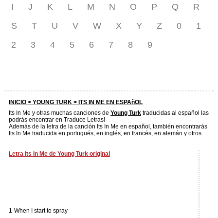
I
J
K
L
M
N
O
P
Q
R
S
T
U
V
W
X
Y
Z
0
1
2
3
4
5
6
7
8
9
INICIO >
YOUNG TURK
> ITS IN ME EN ESPAñOL
Its In Me y otras muchas canciones de
Young Turk
traducidas al español las
podrás encontrar en Traduce Letras!
Además de la letra de la canción Its In Me en español, también encontrarás
Its In Me traducida en portugués, en inglés, en francés, en alemán y otros.
Letra Its In Me de Young Turk original
1-When I start to spray