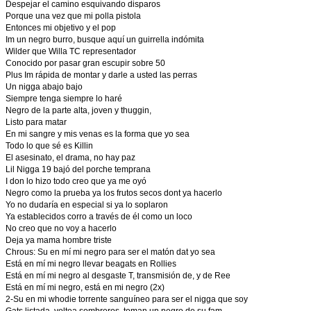
Despejar el camino esquivando disparos
Porque una vez que mi polla pistola
Entonces mi objetivo y el pop
Im un negro burro, busque aquí un guirrella indómita
Wilder que Willa TC representador
Conocido por pasar gran escupir sobre 50
Plus Im rápida de montar y darle a usted las perras
Un nigga abajo bajo
Siempre tenga siempre lo haré
Negro de la parte alta, joven y thuggin,
Listo para matar
En mi sangre y mis venas es la forma que yo sea
Todo lo que sé es Killin
El asesinato, el drama, no hay paz
Lil Nigga 19 bajó del porche temprana
I don lo hizo todo creo que ya me oyó
Negro como la prueba ya los frutos secos dont ya hacerlo
Yo no dudaría en especial si ya lo soplaron
Ya establecidos corro a través de él como un loco
No creo que no voy a hacerlo
Deja ya mama hombre triste
Chrous: Su en mí mi negro para ser el matón dat yo sea
Está en mí mi negro llevar beagats en Rollies
Está en mí mi negro al desgaste T, transmisión de, y de Ree
Está en mí mi negro, está en mi negro (2x)
2-Su en mi whodie torrente sanguíneo para ser el nigga que soy