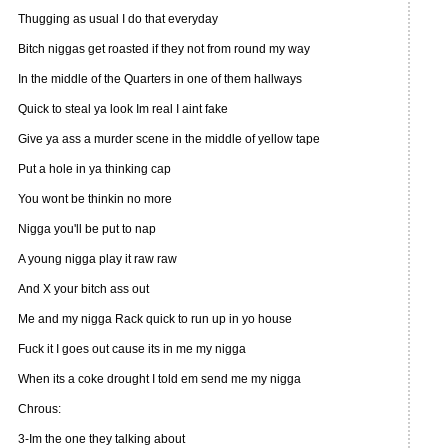
Thugging as usual I do that everyday
Bitch niggas get roasted if they not from round my way
In the middle of the Quarters in one of them hallways
Quick to steal ya look Im real I aint fake
Give ya ass a murder scene in the middle of yellow tape
Put a hole in ya thinking cap
You wont be thinkin no more
Nigga you'll be put to nap
A young nigga play it raw raw
And X your bitch ass out
Me and my nigga Rack quick to run up in yo house
Fuck it I goes out cause its in me my nigga
When its a coke drought I told em send me my nigga
Chrous:
3-Im the one they talking about