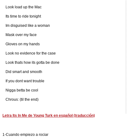
Look load up the Mac
Its time to ride tonight
Im disguised like a woman
Mask over my face
Gloves on my hands
Look no evidence for the case
Look thats how its gotta be done
Did smart and smooth
If you dont want trouble
Nigga betta be cool
Chrous: (til the end)
Letra Its In Me de Young Turk en español (traducción)
1-Cuando empiezo a rociar