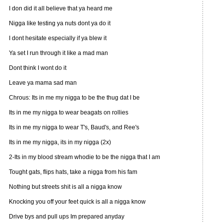
I don did it all believe that ya heard me
Nigga like testing ya nuts dont ya do it
I dont hesitate especially if ya blew it
Ya set I run through it like a mad man
Dont think I wont do it
Leave ya mama sad man
Chrous: Its in me my nigga to be the thug dat I be
Its in me my nigga to wear beagats on rollies
Its in me my nigga to wear T's, Baud's, and Ree's
Its in me my nigga, its in my nigga (2x)
2-Its in my blood stream whodie to be the nigga that I am
Tought gats, flips hats, take a nigga from his fam
Nothing but streets shit is all a nigga know
Knocking you off your feet quick is all a nigga know
Drive bys and pull ups Im prepared anyday