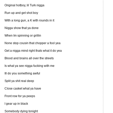
Original hotboy, lil Turk nigga
Run up and get shot boy
With a long gun, a K with rounds in it
Nigga show that ya done
When Im spinning or grillin
None stop cousin that chopper a fool yea
Get a nigga mind right thats what it do yea
Blood and brains all over the streets
Is what ya see nigga fucking with me
Ill do you something awful
Split ya shit real deep
Close casket what ya have
Front row for ya peeps
I gear up in black
Somebody dying tonight