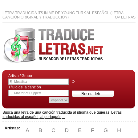
LETRA TRADUCIDA ITS IN ME DE YOUNG TURK AL ESPAÑOL (LETRA
CANCIÓN ORIGINAL Y TRADUCCIÓN)
TOP LETRAS
Artista / Grupo
>
Título de la canción
Busca una letra de una canción traducida al idioma que quieras! Letras
traducidas al español, al portugués,...
Artistas:
A
B
C
D
E
F
G
H