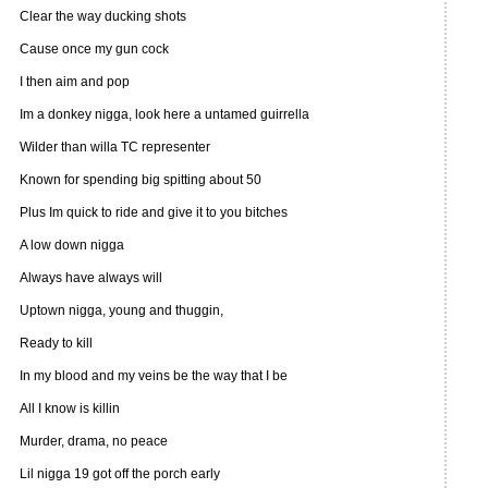
Clear the way ducking shots
Cause once my gun cock
I then aim and pop
Im a donkey nigga, look here a untamed guirrella
Wilder than willa TC representer
Known for spending big spitting about 50
Plus Im quick to ride and give it to you bitches
A low down nigga
Always have always will
Uptown nigga, young and thuggin,
Ready to kill
In my blood and my veins be the way that I be
All I know is killin
Murder, drama, no peace
Lil nigga 19 got off the porch early