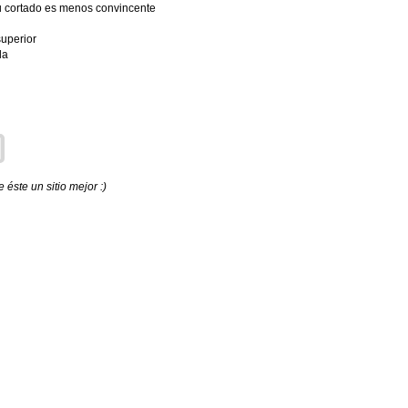
u cortado es menos convincente
superior
la
éste un sitio mejor :)