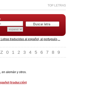
TOP LETRAS
n
etras traducidas al español, al portugués,...
Z
0
1
2
3
4
5
6
7
8
9
, en alemán y otros.
spañol (traducción)