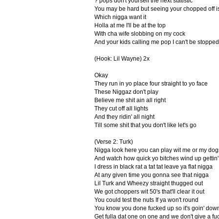
? pops don't yourself the next statistic
You may be hard but seeing your chopped off i
Which nigga want it
Holla at me I'll be at the top
With cha wife slobbing on my cock
And your kids calling me pop I can't be stopped
(Hook: Lil Wayne) 2x
Okay
They run in yo place four straight to yo face
These Niggaz don't play
Believe me shit ain all right
They cut off all lights
And they ridin' all night
Till some shit that you don't like let's go
(Verse 2: Turk)
Nigga look here you can play wit me or my dogs
And watch how quick yo bitches wind up gettin' 
I dress in black rat a tat tat leave ya flat nigga
At any given time you gonna see that nigga
Lil Turk and Wheezy straight thugged out
We got choppers wit 50's that'll clear it out
You could test the nuts If ya won't round
You know you done fucked up so it's goin' dow
Get fulla dat one on one and we don't give a fu