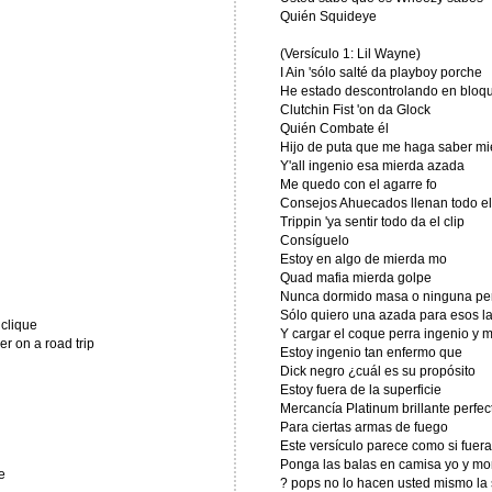
Quién Squideye
(Versículo 1: Lil Wayne)
I Ain 'sólo salté da playboy porche
He estado descontrolando en bloq
Clutchin Fist 'on da Glock
Quién Combate él
Hijo de puta que me haga saber mi
Y'all ingenio esa mierda azada
Me quedo con el agarre fo
Consejos Ahuecados llenan todo el 
Trippin 'ya sentir todo da el clip
Consíguelo
Estoy en algo de mierda mo
Quad mafia mierda golpe
Nunca dormido masa o ninguna pe
Sólo quiero una azada para esos la
 clique
Y cargar el coque perra ingenio y m
er on a road trip
Estoy ingenio tan enfermo que
Dick negro ¿cuál es su propósito
Estoy fuera de la superficie
Mercancía Platinum brillante perfec
Para ciertas armas de fuego
Este versículo parece como si fuer
Ponga las balas en camisa yo y mon
e
? pops no lo hacen usted mismo la s