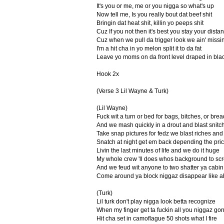
It's you or me, me or you nigga so what's up
Now tell me, Is you really bout dat beef shit
Bringin dat heat shit, killin yo peeps shit
Cuz If you not then it's best you stay your dista
Cuz when we pull da trigger look we ain' missi
I'm a hit cha in yo melon split it to da fat
Leave yo moms on da front level draped in bla
Hook 2x
(Verse 3 Lil Wayne & Turk)
(Lil Wayne)
Fuck wit a turn or bed for bags, bitches, or brea
And we mash quickly in a drout and blast snitc
Take snap pictures for fedz we blast riches and
Snatch at night get em back depending the pri
Livin the last minutes of life and we do it huge
My whole crew 'll does whos background to sc
And we feud wit anyone to two shatter ya cabin
Come around ya block niggaz disappear like a
(Turk)
Lil turk don't play nigga look betta recognize
When my finger get ta fuckin all you niggaz gon
Hit cha set in camoflague 50 shots what I fire