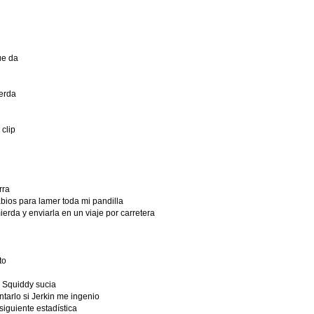
ue da
erda
clip
rra
bios para lamer toda mi pandilla
ierda y enviarla en un viaje por carretera
to
a Squiddy sucia
tarlo si Jerkin me ingenio
iguiente estadística