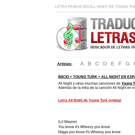
LETRA TRADUCIDA ALL NIGHT DE YOUNG TU
A
B
C
D
E
F
G
Artistas:
INICIO >
YOUNG TURK
> ALL NIGHT EN ES
All Night y otras muchas canciones de
Young T
Además de la letra de la canción All Night en e
Letra All Night de Young Turk original
(Lil Wayne)
You know it's Wheezy you know
Nigga you know it's Wheezy you know