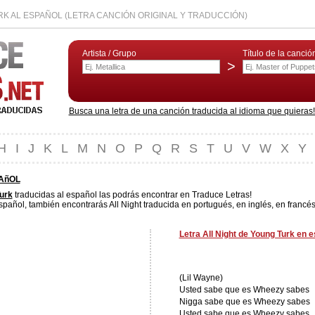
RK AL ESPAÑOL (LETRA CANCIÓN ORIGINAL Y TRADUCCIÓN)
Artista / Grupo
Título de la canció
>
Busca una letra de una canción traducida al idioma que quieras! L
H
I
J
K
L
M
N
O
P
Q
R
S
T
U
V
W
X
Y
PAñOL
urk
traducidas al español las podrás encontrar en Traduce Letras!
spañol, también encontrarás All Night traducida en portugués, en inglés, en francés
Letra All Night de Young Turk en e
(Lil Wayne)
Usted sabe que es Wheezy sabes
Nigga sabe que es Wheezy sabes
Usted sabe que es Wheezy sabes