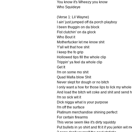
You know it's Wheezy you know
Who Squideye
(Verse 1: Lil Wayne)
I ain' just jumped off da porch playboy
I been thuggin on da block
Fist clutchin' on da glock
Who Bout it
Motherfucker let me know shit
Y'all wit that hoe shit
I keep the fo grip
Hollowed tips fill the whole clip
Trippin' ya feel da whole clip
Get It
I'm on some mo shit
Quad Mafia blow Shit
Never slept for dough or no bitch
I only want a hoe for those lips to lick my whole
And load the bitch wit coke and shit and send h
I'm so sick wit it
Dick nigga what is your purpose
I'm off the surface
Platinum merchandise shining perfect
For certain firearms
This verse seem like it's dirty squiddy
Put bullets in yo shirt and fit it if you jerkin wit m