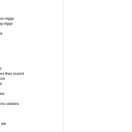
nce nigga
ng nigga
ck
d
hes they scared
 ice
ce
rew
bra cadabra
 die