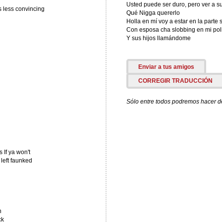
Usted puede ser duro, pero ver a s
s less convincing
Qué Nigga quererlo
Holla en mí voy a estar en la parte 
Con esposa cha slobbing en mi pol
Y sus hijos llamándome
Enviar a tus amigos
CORREGIR TRADUCCIÓN
Sólo entre todos podremos hacer de 
 If ya won't
left faunked
n
ck