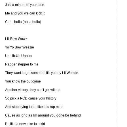
Just a minute of your time
Me and you we can kick it
Can I holla (holla holla)
Lil' Bow Wow>
Yo Yo Bow Weezie
Uh Uh Uh Unhuh
Rapper stepper to me
They want to get some but it's yo boy Lil Weezie
You know the out come
Another victory, they can't get wit me
So pick a PCD cause your history
And stop trying to be like this rap mine
Cause as long as I'm around you gone be behind
I'm like a new bike to a kid