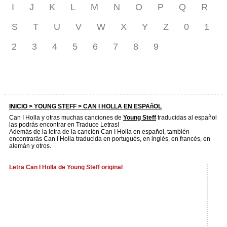
I
J
K
L
M
N
O
P
Q
R
S
T
U
V
W
X
Y
Z
0
1
2
3
4
5
6
7
8
9
INICIO >
YOUNG STEFF
> CAN I HOLLA EN ESPAñOL
Can I Holla y otras muchas canciones de
Young Steff
traducidas al español
las podrás encontrar en Traduce Letras!
Además de la letra de la canción Can I Holla en español, también
encontrarás Can I Holla traducida en portugués, en inglés, en francés, en
alemán y otros.
Letra Can I Holla de Young Steff original