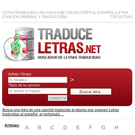
LETRA TRADUCIDA CAN I HOLLA DE YOUNG STEFF AL ESPAÑOL (LETRA
CANCIÓN ORIGINAL Y TRADUCCIÓN)
TOP LETRAS
Artista / Grupo
>
Título de la canción
Busca una letra de una canción traducida al idioma que quieras! Letras
traducidas al español, al portugués,...
Artistas:
A
B
C
D
E
F
G
H