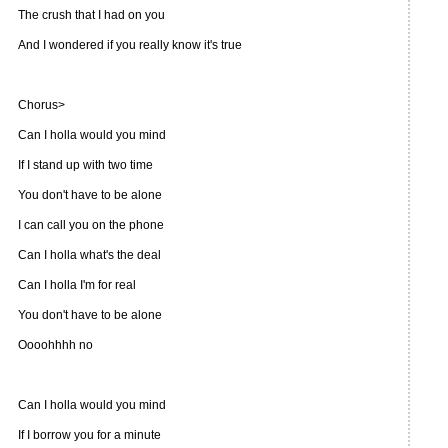
The crush that I had on you
And I wondered if you really know it's true
Chorus>
Can I holla would you mind
If I stand up with two time
You don't have to be alone
I can call you on the phone
Can I holla what's the deal
Can I holla I'm for real
You don't have to be alone
Oooohhhh no
Can I holla would you mind
If I borrow you for a minute