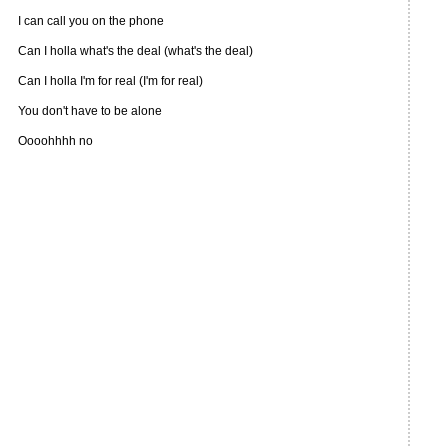
I can call you on the phone
Can I holla what's the deal (what's the deal)
Can I holla I'm for real (I'm for real)
You don't have to be alone
Oooohhhh no