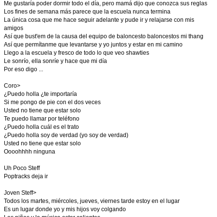
Me gustaría poder dormir todo el día, pero mamá dijo que conozca sus reglas
Los fines de semana más parece que la escuela nunca termina
La única cosa que me hace seguir adelante y pude ir y relajarse con mis
amigos
Así que bust'em de la causa del equipo de baloncesto baloncestos mi thang
Así que permítanme que levantarse y yo juntos y estar en mi camino
Llego a la escuela y fresco de todo lo que veo shawties
Le sonrío, ella sonríe y hace que mi día
Por eso digo ...
Coro>
¿Puedo holla ¿te importaría
Si me pongo de pie con el dos veces
Usted no tiene que estar solo
Te puedo llamar por teléfono
¿Puedo holla cuál es el trato
¿Puedo holla soy de verdad (yo soy de verdad)
Usted no tiene que estar solo
Oooohhhh ninguna
Uh Poco Steff
Poptracks deja ir
Joven Steff>
Todos los martes, miércoles, jueves, viernes tarde estoy en el lugar
Es un lugar donde yo y mis hijos voy colgando