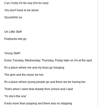
Can I holla I'm for real (I'm for real)
You don't have to be alone
Oooohhhh no
Uh Little Steff
Poptracks lets go
Young Steff>
Every Tuesday, Wednesday, Thursday, Friday later on I'm at the spot
It's a place where me and my boys go hanging
The girls and the music be hot
It's a place where young people go and there we be having fun
That's when I seen that shawty from school and I said
'Yo she's the one'
It was more than popping and there was no stopping