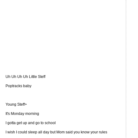
Uh Uh Uh Uh Little Steff
Poptracks baby
Young Steff>
It's Monday morning
I gotta get up and go to school
I wish I could sleep all day but Mom said you know your rules