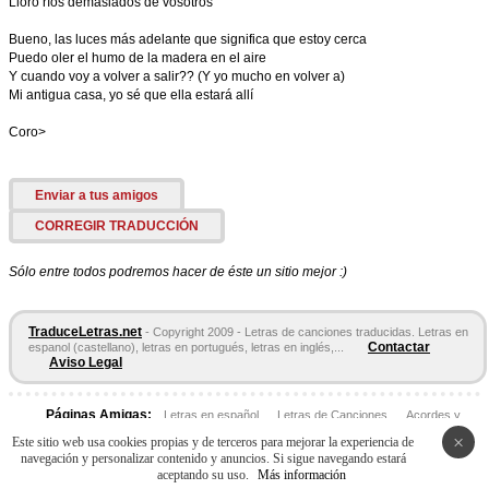
Lloró ríos demasiados de vosotros
Bueno, las luces más adelante que significa que estoy cerca
Puedo oler el humo de la madera en el aire
Y cuando voy a volver a salir?? (Y yo mucho en volver a)
Mi antigua casa, yo sé que ella estará allí
Coro>
Enviar a tus amigos
CORREGIR TRADUCCIÓN
Sólo entre todos podremos hacer de éste un sitio mejor :)
TraduceLetras.net
- Copyright 2009 - Letras de canciones traducidas. Letras en
Contactar
espanol (castellano), letras en portugués, letras en inglés,...
Aviso Legal
Páginas Amigas:
Letras en español
Letras de Canciones
Acordes y
Tablaturas
×
Este sitio web usa cookies propias y de terceros para mejorar la experiencia de
navegación y personalizar contenido y anuncios. Si sigue navegando estará
aceptando su uso.
Más información