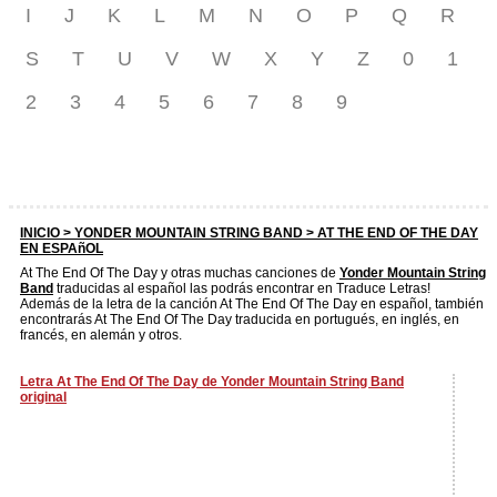
I
J
K
L
M
N
O
P
Q
R
S
T
U
V
W
X
Y
Z
0
1
2
3
4
5
6
7
8
9
INICIO >
YONDER MOUNTAIN STRING BAND
> AT THE END OF THE DAY
EN ESPAñOL
At The End Of The Day y otras muchas canciones de
Yonder Mountain String
Band
traducidas al español las podrás encontrar en Traduce Letras!
Además de la letra de la canción At The End Of The Day en español, también
encontrarás At The End Of The Day traducida en portugués, en inglés, en
francés, en alemán y otros.
Letra At The End Of The Day de Yonder Mountain String Band
original