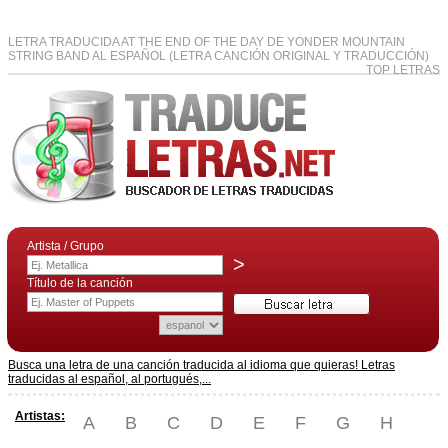
LETRA TRADUCIDA AT THE END OF THE DAY DE YONDER MOUNTAIN
STRING BAND AL ESPAÑOL (LETRA CANCIÓN ORIGINAL Y TRADUCCIÓN)
TOP LETRAS
Artista / Grupo
>
Título de la canción
Busca una letra de una canción traducida al idioma que quieras! Letras
traducidas al español, al portugués,...
Artistas:
A
B
C
D
E
F
G
H