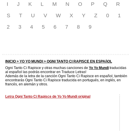
I
J
K
L
M
N
O
P
Q
R
S
T
U
V
W
X
Y
Z
0
1
2
3
4
5
6
7
8
9
INICIO >
YO YO MUNDI
> OGNI TANTO CI RAPISCE EN ESPAñOL
Ogni Tanto Ci Rapisce y otras muchas canciones de
Yo Yo Mundi
traducidas
al español las podrás encontrar en Traduce Letras!
Además de la letra de la canción Ogni Tanto Ci Rapisce en español, también
encontrarás Ogni Tanto Ci Rapisce traducida en portugués, en inglés, en
francés, en alemán y otros.
Letra Ogni Tanto Ci Rapisce de Yo Yo Mundi original