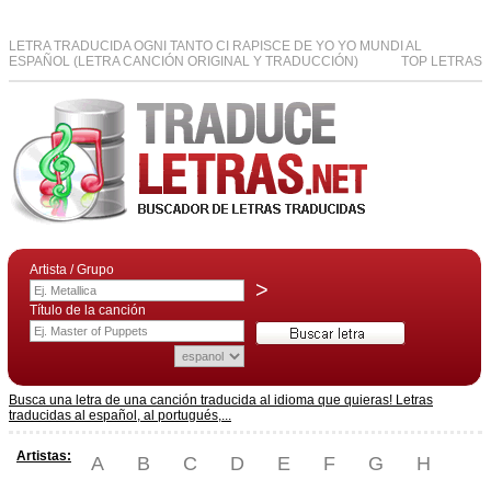
LETRA TRADUCIDA OGNI TANTO CI RAPISCE DE YO YO MUNDI AL
ESPAÑOL (LETRA CANCIÓN ORIGINAL Y TRADUCCIÓN)
TOP LETRAS
Artista / Grupo
>
Título de la canción
Busca una letra de una canción traducida al idioma que quieras! Letras
traducidas al español, al portugués,...
Artistas:
A
B
C
D
E
F
G
H