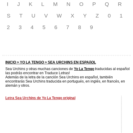
I
J
K
L
M
N
O
P
Q
R
S
T
U
V
W
X
Y
Z
0
1
2
3
4
5
6
7
8
9
INICIO >
YO LA TENGO
> SEA URCHINS EN ESPAñOL
Sea Urchins y otras muchas canciones de
Yo La Tengo
traducidas al español
las podrás encontrar en Traduce Letras!
Además de la letra de la canción Sea Urchins en español, también
encontrarás Sea Urchins traducida en portugués, en inglés, en francés, en
alemán y otros.
Letra Sea Urchins de Yo La Tengo original