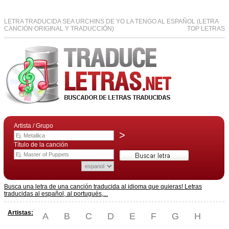
LETRA TRADUCIDA SEA URCHINS DE YO LA TENGO AL ESPAÑOL (LETRA
CANCIÓN ORIGINAL Y TRADUCCIÓN)
TOP LETRAS
Artista / Grupo
>
Título de la canción
Busca una letra de una canción traducida al idioma que quieras! Letras
traducidas al español, al portugués,...
Artistas:
A
B
C
D
E
F
G
H