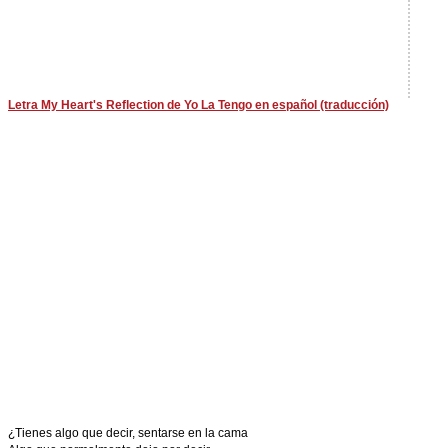
Letra My Heart's Reflection de Yo La Tengo en español (traducción)
¿Tienes algo que decir, sentarse en la cama