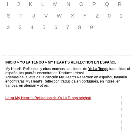
I
J
K
L
M
N
O
P
Q
R
S
T
U
V
W
X
Y
Z
0
1
2
3
4
5
6
7
8
9
INICIO >
YO LA TENGO
> MY HEART'S REFLECTION EN ESPAñOL
My Heart's Reflection y otras muchas canciones de
Yo La Tengo
traducidas al
español las podrás encontrar en Traduce Letras!
Además de la letra de la canción My Heart's Reflection en español, también
encontrarás My Heart's Reflection traducida en portugués, en inglés, en
francés, en alemán y otros.
Letra My Heart's Reflection de Yo La Tengo original