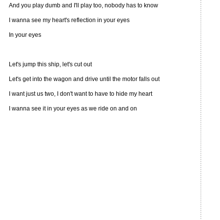
And you play dumb and I'll play too, nobody has to know
I wanna see my heart's reflection in your eyes
In your eyes
Let's jump this ship, let's cut out
Let's get into the wagon and drive until the motor falls out
I want just us two, I don't want to have to hide my heart
I wanna see it in your eyes as we ride on and on