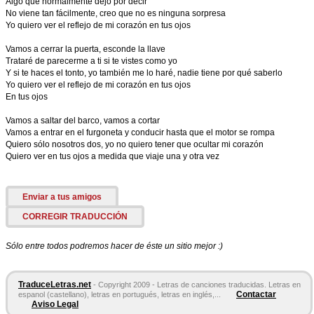
Algo que normalmente dejo por decir
No viene tan fácilmente, creo que no es ninguna sorpresa
Yo quiero ver el reflejo de mi corazón en tus ojos
Vamos a cerrar la puerta, esconde la llave
Trataré de parecerme a ti si te vistes como yo
Y si te haces el tonto, yo también me lo haré, nadie tiene por qué saberlo
Yo quiero ver el reflejo de mi corazón en tus ojos
En tus ojos
Vamos a saltar del barco, vamos a cortar
Vamos a entrar en el furgoneta y conducir hasta que el motor se rompa
Quiero sólo nosotros dos, yo no quiero tener que ocultar mi corazón
Quiero ver en tus ojos a medida que viaje una y otra vez
Enviar a tus amigos
CORREGIR TRADUCCIÓN
Sólo entre todos podremos hacer de éste un sitio mejor :)
TraduceLetras.net
- Copyright 2009 - Letras de canciones traducidas. Letras en
Contactar
espanol (castellano), letras en portugués, letras en inglés,...
Aviso Legal