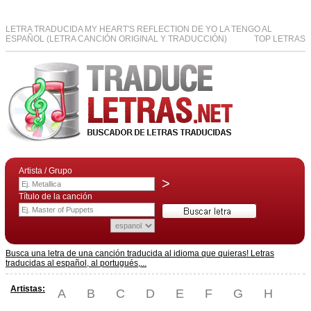
LETRA TRADUCIDA MY HEART'S REFLECTION DE YO LA TENGO AL
ESPAÑOL (LETRA CANCIÓN ORIGINAL Y TRADUCCIÓN)
TOP LETRAS
Artista / Grupo
>
Título de la canción
Busca una letra de una canción traducida al idioma que quieras! Letras
traducidas al español, al portugués,...
Artistas:
A
B
C
D
E
F
G
H