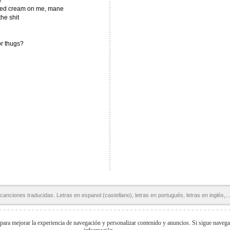
e
pped cream on me, mane
the shit
or thugs?
canciones traducidas. Letras en espanol (castellano), letras en portugués, letras en inglés,...
Páginas Amigas:
Letras en español
Letras de Canciones
Acordes y Tablaturas
 para mejorar la experiencia de navegación y personalizar contenido y anuncios. Si sigue naveg