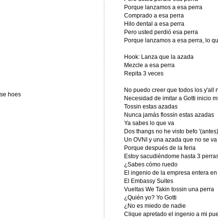
Porque lanzamos a esa perra
Comprado a esa perra
Hilo dental a esa perra
Pero usted perdió esa perra
Porque lanzamos a esa perra, lo q
Hook: Lanza que la azada
Mezcle a esa perra
Repita 3 veces
No puedo creer que todos los y'all 
hese hoes
Necesidad de imitar a Gotti inicio 
Tossin estas azadas
Nunca jamás flossin estas azadas
Ya sabes lo que va
Dos thangs no he visto befo '(antes
Un OVNI y una azada que no se va
Porque después de la feria
Estoy sacudiéndome hasta 3 perras
¿Sabes cómo ruedo
El ingenio de la empresa entera en
El Embassy Suites
Vueltas We Takin tossin una perra
¿Quién yo? Yo Gotti
¿No es miedo de nadie
Clique apretado el ingenio a mi pu