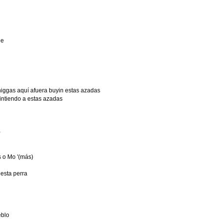
ue
niggas aquí afuera buyin estas azadas
mintiendo a estas azadas
)
 o Mo '(más)
 esta perra
eblo