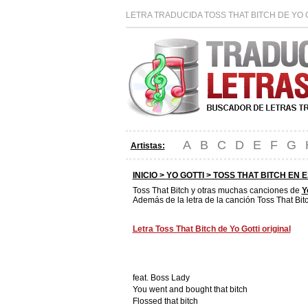
LETRA TRADUCIDA TOSS THAT BITCH DE YO 
A
B
C
D
E
F
G
Artistas:
INICIO >
YO GOTTI
> TOSS THAT BITCH EN 
Toss That Bitch y otras muchas canciones de
Y
Además de la letra de la canción Toss That Bit
Letra Toss That Bitch de Yo Gotti original
feat. Boss Lady
You went and bought that bitch
Flossed that bitch