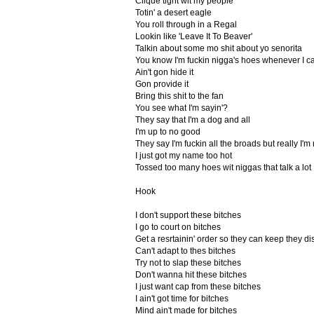
Clique tight wit my people
Totin' a desert eagle
You roll through in a Regal
Lookin like 'Leave It To Beaver'
Talkin about some mo shit about yo senorita
You know I'm fuckin nigga's hoes whenever I c
Ain't gon hide it
Gon provide it
Bring this shit to the fan
You see what I'm sayin'?
They say that I'm a dog and all
I'm up to no good
They say I'm fuckin all the broads but really I'm 
I just got my name too hot
Tossed too many hoes wit niggas that talk a lot
Hook
I don't support these bitches
I go to court on bitches
Get a resrtainin' order so they can keep they di
Can't adapt to thes bitches
Try not to slap these bitches
Don't wanna hit these bitches
I just want cap from these bitches
I ain't got time for bitches
Mind ain't made for bitches