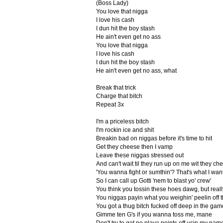
(Boss Lady)
You love that nigga
I love his cash
I dun hit the boy stash
He ain't even get no ass
You love that nigga
I love his cash
I dun hit the boy stash
He ain't even get no ass, what
Break that trick
Charge that bitch
Repeat 3x
I'm a priceless bitch
I'm rockin ice and shit
Breakin bad on niggas before it's time to hit
Get they cheese then I vamp
Leave these niggas stressed out
And can't wait til they run up on me wit they che
'You wanna fight or sumthin'? That's what I wan
So I can call up Gotti 'nem to blast yo' crew'
You think you tossin these hoes dawg, but reall
You niggas payin what you weighin' peelin off t
You got a thug bitch fucked off deep in the gam
Gimme ten G's if you wanna toss me, mane