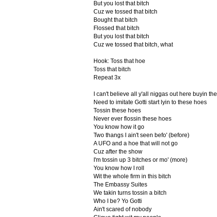
But you lost that bitch
Cuz we tossed that bitch
Bought that bitch
Flossed that bitch
But you lost that bitch
Cuz we tossed that bitch, what
Hook: Toss that hoe
Toss that bitch
Repeat 3x
I can't believe all y'all niggas out here buyin t
Need to imitate Gotti start lyin to these hoes
Tossin these hoes
Never ever flossin these hoes
You know how it go
Two thangs I ain't seen befo' (before)
A UFO and a hoe that will not go
Cuz after the show
I'm tossin up 3 bitches or mo' (more)
You know how I roll
Wit the whole firm in this bitch
The Embassy Suites
We takin turns tossin a bitch
Who I be? Yo Gotti
Ain't scared of nobody