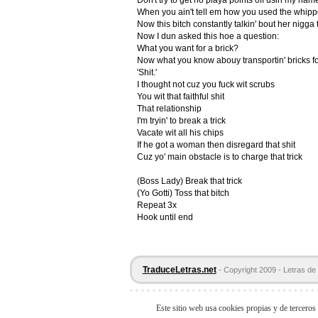
Don't try to get no playa points off usin my nam
When you ain't tell em how you used the whi
Now this bitch constantly talkin' bout her nigga 
Now I dun asked this hoe a question:
What you want for a brick?
Now what you know abouy transportin' bricks f
'Shit.'
I thought not cuz you fuck wit scrubs
You wit that faithful shit
That relationship
I'm tryin' to break a trick
Vacate wit all his chips
If he got a woman then disregard that shit
Cuz yo' main obstacle is to charge that trick
(Boss Lady) Break that trick
(Yo Gotti) Toss that bitch
Repeat 3x
Hook until end
TraduceLetras.net
- Copyright 2009 - Letras de 
Este sitio web usa cookies propias y de terceros