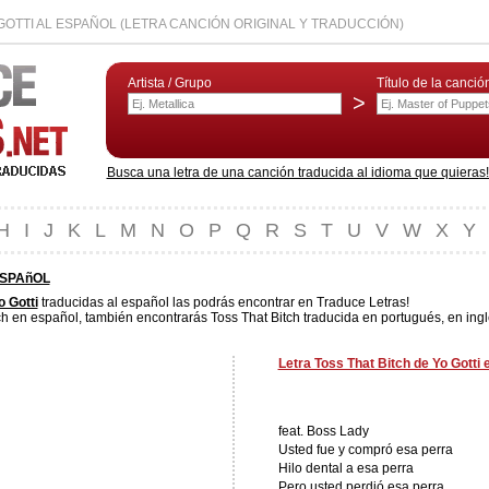
GOTTI AL ESPAÑOL (LETRA CANCIÓN ORIGINAL Y TRADUCCIÓN)
Artista / Grupo
Título de la canció
>
Busca una letra de una canción traducida al idioma que quieras! L
H
I
J
K
L
M
N
O
P
Q
R
S
T
U
V
W
X
Y
ESPAñOL
o Gotti
traducidas al español las podrás encontrar en Traduce Letras!
ch en español, también encontrarás Toss That Bitch traducida en portugués, en ingl
Letra Toss That Bitch de Yo Gotti 
feat. Boss Lady
Usted fue y compró esa perra
Hilo dental a esa perra
Pero usted perdió esa perra