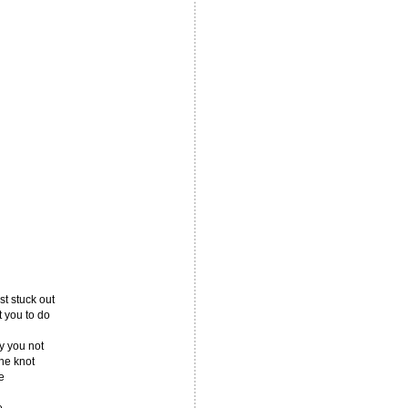
st stuck out
t you to do
y you not
he knot
e