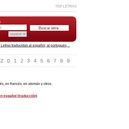
TOP LETRAS
n
etras traducidas al español, al portugués,...
Z
0
1
2
3
4
5
6
7
8
9
és, en francés, en alemán y otros.
en español (traducción)