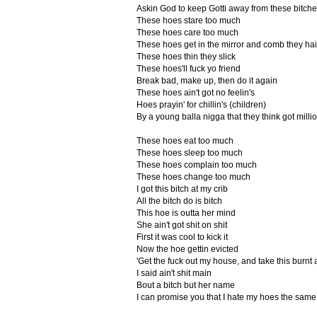
Askin God to keep Gotti away from these bitche
These hoes stare too much
These hoes care too much
These hoes get in the mirror and comb they ha
These hoes thin they slick
These hoes'll fuck yo friend
Break bad, make up, then do it again
These hoes ain't got no feelin's
Hoes prayin' for chillin's (children)
By a young balla nigga that they think got milli
These hoes eat too much
These hoes sleep too much
These hoes complain too much
These hoes change too much
I got this bitch at my crib
All the bitch do is bitch
This hoe is outta her mind
She ain't got shit on shit
First it was cool to kick it
Now the hoe gettin evicted
'Get the fuck out my house, and take this burnt 
I said ain't shit main
Bout a bitch but her name
I can promise you that I hate my hoes the same