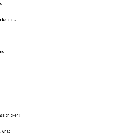
s
ir too much
ons
ass chicken!'
, what