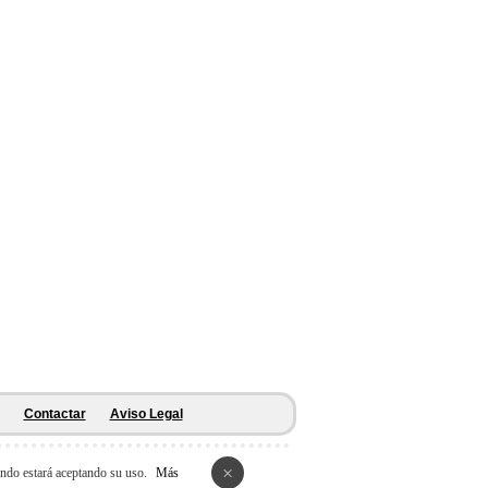
Contactar
Aviso Legal
×
ando estará aceptando su uso.
Más