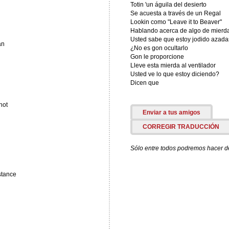
Totin 'un águila del desierto
Se acuesta a través de un Regal
Lookin como "Leave it to Beaver"
Hablando acerca de algo de mierda
Usted sabe que estoy jodido azad
an
¿No es gon ocultarlo
Gon le proporcione
Lleve esta mierda al ventilador
Usted ve lo que estoy diciendo?
Dicen que
not
Enviar a tus amigos
CORREGIR TRADUCCIÓN
Sólo entre todos podremos hacer de 
stance