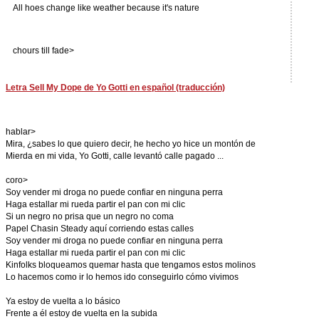
All hoes change like weather because it's nature
chours till fade>
Letra Sell My Dope de Yo Gotti en español (traducción)
hablar>
Mira, ¿sabes lo que quiero decir, he hecho yo hice un montón de
Mierda en mi vida, Yo Gotti, calle levantó calle pagado ...
coro>
Soy vender mi droga no puede confiar en ninguna perra
Haga estallar mi rueda partir el pan con mi clic
Si un negro no prisa que un negro no coma
Papel Chasin Steady aquí corriendo estas calles
Soy vender mi droga no puede confiar en ninguna perra
Haga estallar mi rueda partir el pan con mi clic
Kinfolks bloqueamos quemar hasta que tengamos estos molinos
Lo hacemos como ir lo hemos ido conseguirlo cómo vivimos
Ya estoy de vuelta a lo básico
Frente a él estoy de vuelta en la subida