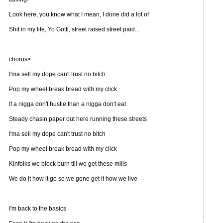
Look here, you know what I mean, I done did a lot of
Shit in my life, Yo Gotti, street raised street paid...
chorus>
I'ma sell my dope can't trust no bitch
Pop my wheel break bread with my click
If a nigga don't hustle than a nigga don't eat
Steady chasin paper out here running these streets
I'ma sell my dope can't trust no bitch
Pop my wheel break bread with my click
Kinfolks we block burn till we get these mills
We do it how it go so we gone get it how we live
I'm back to the basics