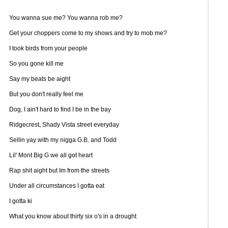
You wanna sue me? You wanna rob me?
Get your choppers come to my shows and try to mob me?
I took birds from your people
So you gone kill me
Say my beats be aight
But you don't really feel me
Dog, I ain't hard to find I be in the bay
Ridgecrest, Shady Vista street everyday
Sellin yay with my nigga G.B. and Todd
Lil' Mont Big G we all got heart
Rap shit aight but Im from the streets
Under all circumstances I gotta eat
I gotta ki
What you know about thirty six o's in a drought