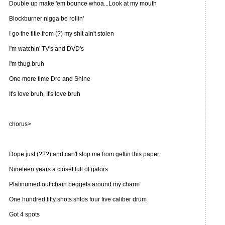
Double up make 'em bounce whoa...Look at my mouth
Blockburner nigga be rollin'
I go the title from (?) my shit ain't stolen
I'm watchin' TV's and DVD's
I'm thug bruh
One more time Dre and Shine
It's love bruh, It's love bruh
chorus>
Dope just (???) and can't stop me from gettin this paper
Nineteen years a closet full of gators
Platinumed out chain beggets around my charm
One hundred fifty shots shtos four five caliber drum
Got 4 spots