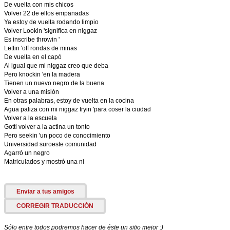
De vuelta con mis chicos
Volver 22 de ellos empanadas
Ya estoy de vuelta rodando limpio
Volver Lookin 'significa en niggaz
Es inscribe throwin '
Lettin 'off rondas de minas
De vuelta en el capó
Al igual que mi niggaz creo que deba
Pero knockin 'en la madera
Tienen un nuevo negro de la buena
Volver a una misión
En otras palabras, estoy de vuelta en la cocina
Agua paliza con mi niggaz tryin 'para coser la ciudad
Volver a la escuela
Gotti volver a la actina un tonto
Pero seekin 'un poco de conocimiento
Universidad suroeste comunidad
Agarró un negro
Matriculados y mostró una ni
Enviar a tus amigos
CORREGIR TRADUCCIÓN
Sólo entre todos podremos hacer de éste un sitio mejor :)