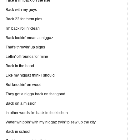
Face it I'm back on the rise
Back with my guys
Back 22 for them pies
I'm back rollin' clean
Back lookin' mean at niggaz
That's throwin' up signs
Lettin' off rounds for mine
Back in the hood
Like my niggaz think I should
But knockin' on wood
They got a nigga back on that good
Back on a mission
In other words I'm back in the kitchen
Water whippin' with my niggaz tryin' to sew up the city
Back in school