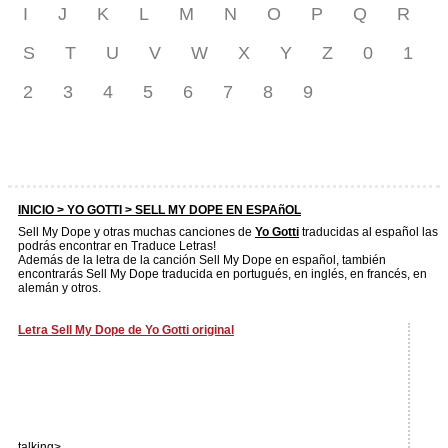
I
J
K
L
M
N
O
P
Q
R
S
T
U
V
W
X
Y
Z
0
1
2
3
4
5
6
7
8
9
INICIO >
YO GOTTI
> SELL MY DOPE EN ESPAñOL
Sell My Dope y otras muchas canciones de
Yo Gotti
traducidas al español las
podrás encontrar en Traduce Letras!
Además de la letra de la canción Sell My Dope en español, también
encontrarás Sell My Dope traducida en portugués, en inglés, en francés, en
alemán y otros.
Letra Sell My Dope de Yo Gotti original
talking>