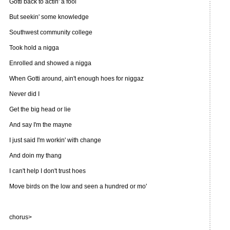
Gotti back to actin' a fool
But seekin' some knowledge
Southwest community college
Took hold a nigga
Enrolled and showed a nigga
When Gotti around, ain't enough hoes for niggaz
Never did I
Get the big head or lie
And say I'm the mayne
I just said I'm workin' with change
And doin my thang
I can't help I don't trust hoes
Move birds on the low and seen a hundred or mo'
chorus>