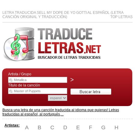
LETRA TRADUCIDA SELL MY DOPE DE YO GOTTI AL ESPAÑOL (LETRA
CANCIÓN ORIGINAL Y TRADUCCIÓN)
TOP LETRAS
Artista / Grupo
>
Título de la canción
Busca una letra de una canción traducida al idioma que quieras! Letras
traducidas al español, al portugués,...
Artistas:
A
B
C
D
E
F
G
H