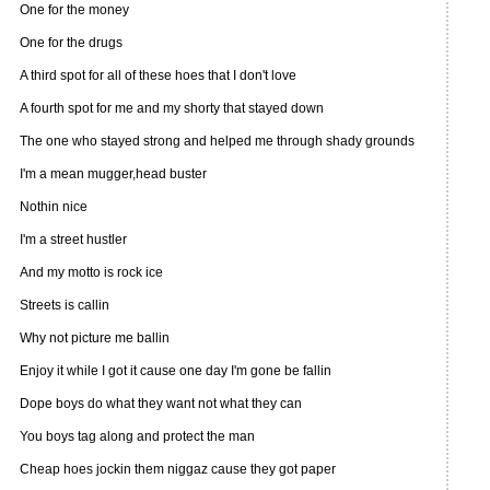
One for the money
One for the drugs
A third spot for all of these hoes that I don't love
A fourth spot for me and my shorty that stayed down
The one who stayed strong and helped me through shady grounds
I'm a mean mugger,head buster
Nothin nice
I'm a street hustler
And my motto is rock ice
Streets is callin
Why not picture me ballin
Enjoy it while I got it cause one day I'm gone be fallin
Dope boys do what they want not what they can
You boys tag along and protect the man
Cheap hoes jockin them niggaz cause they got paper