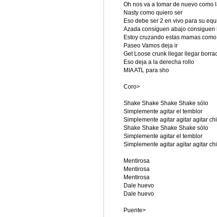
Oh nos va a tomar de nuevo como 
Nasty como quiero ser
Eso debe ser 2 en vivo para su equ
Azada consiguen abajo consiguen 
Estoy cruzando estas mamas como 
Paseo Vamos deja ir
Get Loose crunk llegar llegar borra
Eso deja a la derecha rollo
MIA ATL para sho
Coro>
Shake Shake Shake Shake sólo
Simplemente agitar el temblor
Simplemente agitar agitar agitar ch
Shake Shake Shake Shake sólo
Simplemente agitar el temblor
Simplemente agitar agitar agitar ch
Mentirosa
Mentirosa
Mentirosa
Dale huevo
Dale huevo
Puente>