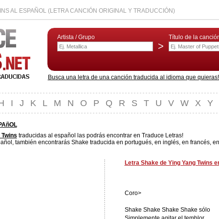
INS AL ESPAÑOL (LETRA CANCIÓN ORIGINAL Y TRADUCCIÓN)
Artista / Grupo
Título de la canció
>
Busca una letra de una canción traducida al idioma que quieras! L
H
I
J
K
L
M
N
O
P
Q
R
S
T
U
V
W
X
Y
PAñOL
 Twins
traducidas al español las podrás encontrar en Traduce Letras!
añol, también encontrarás Shake traducida en portugués, en inglés, en francés, en
Letra Shake de Ying Yang Twins e
Coro>
Shake Shake Shake Shake sólo
Simplemente agitar el temblor