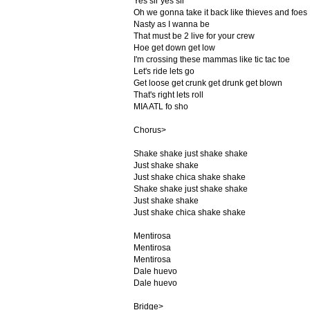
Yes sir yes sir
Oh we gonna take it back like thieves and foes
Nasty as I wanna be
That must be 2 live for your crew
Hoe get down get low
I'm crossing these mammas like tic tac toe
Let's ride lets go
Get loose get crunk get drunk get blown
That's right lets roll
MIA ATL fo sho
Chorus>
Shake shake just shake shake
Just shake shake
Just shake chica shake shake
Shake shake just shake shake
Just shake shake
Just shake chica shake shake
Mentirosa
Mentirosa
Mentirosa
Dale huevo
Dale huevo
Bridge>