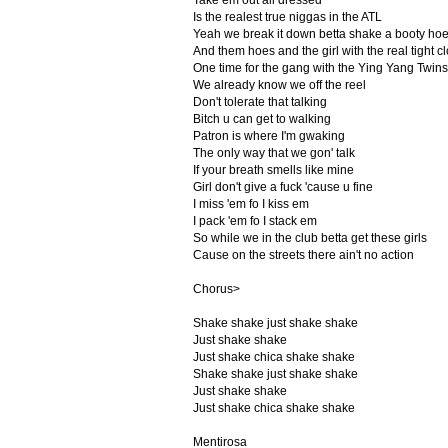
Take em out all dressed
Is the realest true niggas in the ATL
Yeah we break it down betta shake a booty ho
And them hoes and the girl with the real tight c
One time for the gang with the Ying Yang Twins
We already know we off the reel
Don't tolerate that talking
Bitch u can get to walking
Patron is where I'm gwaking
The only way that we gon' talk
If your breath smells like mine
Girl don't give a fuck 'cause u fine
I miss 'em fo I kiss em
I pack 'em fo I stack em
So while we in the club betta get these girls
Cause on the streets there ain't no action
Chorus>
Shake shake just shake shake
Just shake shake
Just shake chica shake shake
Shake shake just shake shake
Just shake shake
Just shake chica shake shake
Mentirosa