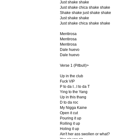
Just shake shake
Just shake chica shake shake
Shake shake just shake shake
Just shake shake
Just shake chica shake shake
Mentirosa
Mentirosa
Mentirosa
Dale huevo
Dale huevo
Verse 1 (Pitbull)>
Up in the club
Fuck VIP
P to da I...I to da T
Ying to the Yang
Up in this thang
D to da roc
My Nigga Kaine
Open it cut
Pouring it up
Rolling it up
Holing it up
Ain't her ass swollen or what?