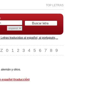
TOP LETRAS
n
etras traducidas al español, al portugués,...
Z
0
1
2
3
4
5
6
7
8
9
 alemán y otros.
n español (traducción)