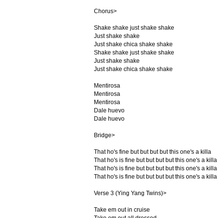
Chorus>
Shake shake just shake shake
Just shake shake
Just shake chica shake shake
Shake shake just shake shake
Just shake shake
Just shake chica shake shake
Mentirosa
Mentirosa
Mentirosa
Dale huevo
Dale huevo
Bridge>
That ho's fine but but but but this one's a killa
That ho's is fine but but but but this one's a killa
That ho's is fine but but but but this one's a killa
That ho's is fine but but but but this one's a killa
Verse 3 (Ying Yang Twins)>
Take em out in cruise