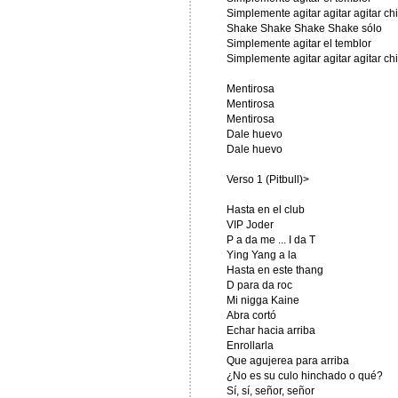
Simplemente agitar agitar agitar ch
Shake Shake Shake Shake sólo
Simplemente agitar el temblor
Simplemente agitar agitar agitar ch
Mentirosa
Mentirosa
Mentirosa
Dale huevo
Dale huevo
Verso 1 (Pitbull)>
Hasta en el club
VIP Joder
P a da me ... I da T
Ying Yang a la
Hasta en este thang
D para da roc
Mi nigga Kaine
Abra cortó
Echar hacia arriba
Enrollarla
Que agujerea para arriba
¿No es su culo hinchado o qué?
Sí, sí, señor, señor