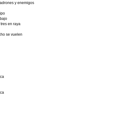
ladrones y enemigos
ipo
bajo
tres en raya
cho se vuelen
ica
ica