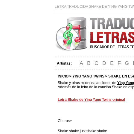
LETRA TRADUCIDA SHAKE DE YING YANG TW
A
B
C
D
E
F
G
Artistas:
INICIO >
YING YANG TWINS
> SHAKE EN ES
Shake y otras muchas canciones de
Ying Yang
Además de la letra de la canción Shake en esp
Letra Shake de Ying Yang Twins original
Chorus>
Shake shake just shake shake