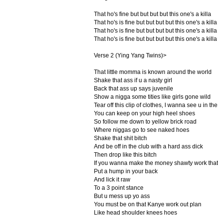
That ho's fine but but but but this one's a killa
That ho's is fine but but but but this one's a killa
That ho's is fine but but but but this one's a killa
That ho's is fine but but but but this one's a killa
Verse 2 (Ying Yang Twins)>
That little momma is known around the world
Shake that ass if u a nasty girl
Back that ass up says juvenile
Show a nigga some tities like girls gone wild
Tear off this clip of clothes, I wanna see u in th
You can keep on your high heel shoes
So follow me down to yellow brick road
Where niggas go to see naked hoes
Shake that shit bitch
And be off in the club with a hard ass dick
Then drop like this bitch
If you wanna make the money shawty work that 
Put a hump in your back
And lick it raw
To a 3 point stance
But u mess up yo ass
You must be on that Kanye work out plan
Like head shoulder knees hoes