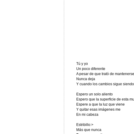
Tú y yo
Un poco diferente
A pesar de que trató de manteners
Nunca deja
Y cuando los cambios sigue siendo
Espero un solo aliento
Espero que la superficie de esta m
Espere a que la luz que viene
Y quitar esas imágenes me
En mi cabeza
Estribillo:>
Más que nunca