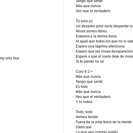
Tengo que sentir
Más que nunca
Veo que el verdadero
Tú eres yo
Un desastre peor sería despertar s
Ahora somos libres
Estamos a la deriva fuera
Al igual que todos los que no lo s
Espero una lágrima silenciosa
Espero que las cosas desaparecen
Espere a que el suelo deje de mov
my only fear
Si te pierdo no sé
Coro # 2:>
Más que nunca
Tengo que sentir
Es todo
Más que nunca
Veo que el verdadero
Y lo rodea
Todo, todo
Hemos tenido
Fuera de la vista fuera de la mente
Dado que
Lo que veo cuando sueño