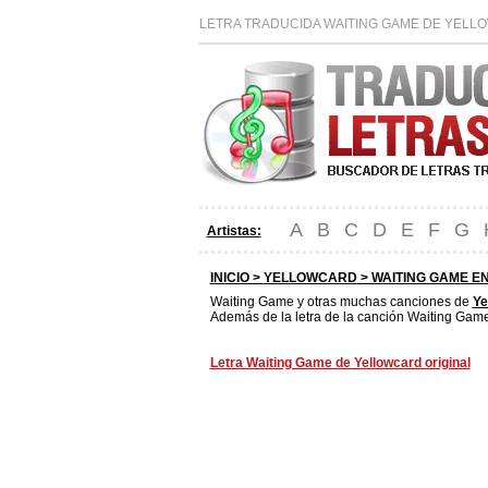
LETRA TRADUCIDA WAITING GAME DE YELLO
A
B
C
D
E
F
G
Artistas:
INICIO >
YELLOWCARD
> WAITING GAME E
Waiting Game y otras muchas canciones de
Ye
Además de la letra de la canción Waiting Game
Letra Waiting Game de Yellowcard original