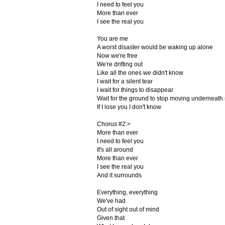
I need to feel you
More than ever
I see the real you
You are me
A worst disaster would be waking up alone
Now we're free
We're drifting out
Like all the ones we didn't know
I wait for a silent tear
I wait for things to disappear
Wait for the ground to stop moving underneath 
If I lose you I don't know
Chorus #2:>
More than ever
I need to feel you
It's all around
More than ever
I see the real you
And it surrounds
Everything, everything
We've had
Out of sight out of mind
Given that