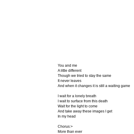
You and me
A little different
Though we tried to stay the same
It never leaves
And when it changes it is still a waiting game
I wait for a lonely breath
I wait to surface from this death
Wait for the light to come
And take away these images I get
In my head
Chorus:>
More than ever