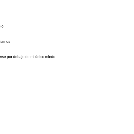
olo
abíamos
erse por debajo de mi único miedo