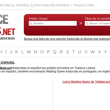
WCARD AL ESPAÑOL (LETRA CANCIÓN ORIGINAL Y TRADUCCIÓN)
Artista / Grupo
Título de la canció
>
Busca una letra de una canción traducida al idioma que quieras! L
H
I
J
K
L
M
N
O
P
Q
R
S
T
U
V
W
X
Y
N ESPAñOL
llowcard
traducidas al español las podrás encontrar en Traduce Letras!
 en español, también encontrarás Waiting Game traducida en portugués, en inglés,
Letra Waiting Game de Yellowcard