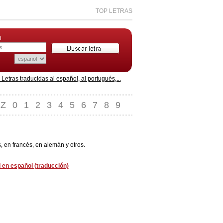
TOP LETRAS
n
etras traducidas al español, al portugués,...
Z
0
1
2
3
4
5
6
7
8
9
 en francés, en alemán y otros.
 en español (traducción)