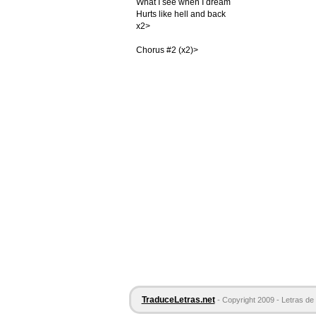
What I see when I dream
Hurts like hell and back
x2>
Chorus #2 (x2)>
TraduceLetras.net
- Copyright 2009 - Letras de 