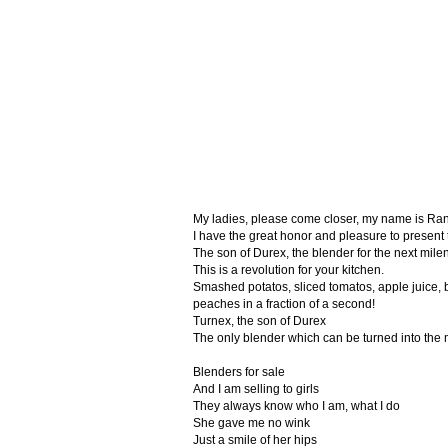
My ladies, please come closer, my name is Ra
I have the great honor and pleasure to present
The son of Durex, the blender for the next mile
This is a revolution for your kitchen.
Smashed potatos, sliced tomatos, apple juice, b
peaches in a fraction of a second!
Turnex, the son of Durex
The only blender which can be turned into the
Blenders for sale
And I am selling to girls
They always know who I am, what I do
She gave me no wink
Just a smile of her hips