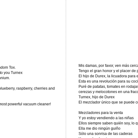
Mis damas, por favor, ven más cerca
ndom Tox.
Tengo el gran honor y el placer de
 to you Turnex
El hijo de Durex, la licuadora para 
nnium.
Esta es una revolución para su coci
Puré de patatas, tomates en rodaj
lueberry, raspberry, cherries and
cerezas y melocotones en una frac
Turnex, hijo de Durex
El mezclador único que se puede co
 most powerful vacuum cleaner!
Mezcladores para la venta
Y yo estoy vendiendo a las niñas
Ellos siempre saben quién soy, lo 
Ella me dio ningún guiño
Sólo una sonrisa de las caderas