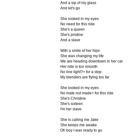
And a sip of my glass
And let's go
She looked in my eyes
No need for this ride
She's a queen
She's pristine
And a slave
With a smile of her hips
She was changing my life
We are heading downtown in her car
Her ride is too smooth
No line light?> for a stop
My blenders are flying too far
She looked in my eyes
No mate not made> for this ride
She's Christine
She's sixteen
I'm her slave
She is calling me Jake
She keeps me awake
Oh boy I was ready to go