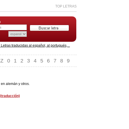
TOP LETRAS
n
etras traducidas al español, al portugués,...
Z
0
1
2
3
4
5
6
7
8
9
 en alemán y otros.
 (traducción)