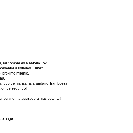
, mi nombre es aleatorio Tox.
 presentar a ustedes Turnex
el próximo milenio.
na.
as, jugo de manzana, arándano, frambuesa,
ción de segundo!
nvertir en la aspiradora más potente!
que hago