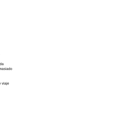
e
ada
emasiado
 viaje