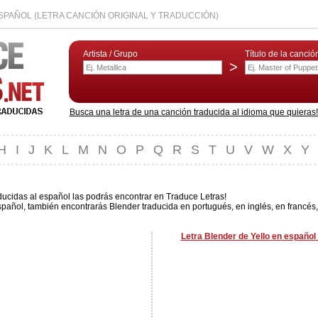
SPAÑOL (LETRA CANCIÓN ORIGINAL Y TRADUCCIÓN)
Artista / Grupo
Título de la canció
>
Busca una letra de una canción traducida al idioma que quieras! L
H
I
J
K
L
M
N
O
P
Q
R
S
T
U
V
W
X
Y
ducidas al español las podrás encontrar en Traduce Letras!
pañol, también encontrarás Blender traducida en portugués, en inglés, en francés,
Letra Blender de Yello en español