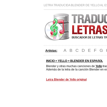
LETRA TRADUCIDA BLENDER DE YELLO AL E
A
B
C
D
E
F
G
Artistas:
INICIO >
YELLO
> BLENDER EN ESPAñOL
Blender y otras muchas canciones de
Yello
tra
Además de la letra de la canción Blender en es
Letra Blender de Yello original