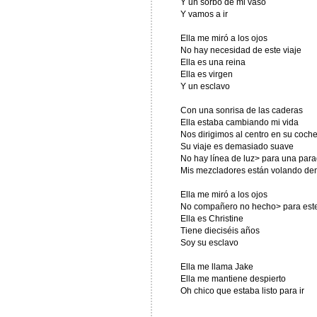
Y un sorbo de mi vaso
Y vamos a ir
Ella me miró a los ojos
No hay necesidad de este viaje
Ella es una reina
Ella es virgen
Y un esclavo
Con una sonrisa de las caderas
Ella estaba cambiando mi vida
Nos dirigimos al centro en su coch
Su viaje es demasiado suave
No hay línea de luz> para una par
Mis mezcladores están volando d
Ella me miró a los ojos
No compañero no hecho> para este
Ella es Christine
Tiene dieciséis años
Soy su esclavo
Ella me llama Jake
Ella me mantiene despierto
Oh chico que estaba listo para ir