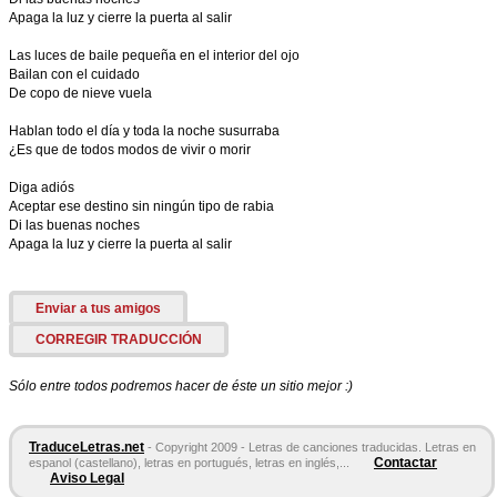
Apaga la luz y cierre la puerta al salir
Las luces de baile pequeña en el interior del ojo
Bailan con el cuidado
De copo de nieve vuela
Hablan todo el día y toda la noche susurraba
¿Es que de todos modos de vivir o morir
Diga adiós
Aceptar ese destino sin ningún tipo de rabia
Di las buenas noches
Apaga la luz y cierre la puerta al salir
Enviar a tus amigos
CORREGIR TRADUCCIÓN
Sólo entre todos podremos hacer de éste un sitio mejor :)
TraduceLetras.net
- Copyright 2009 - Letras de canciones traducidas. Letras en
Contactar
espanol (castellano), letras en portugués, letras en inglés,...
Aviso Legal