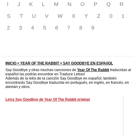
I
J
K
L
M
N
O
P
Q
R
S
T
U
V
W
X
Y
Z
0
1
2
3
4
5
6
7
8
9
INICIO >
YEAR OF THE RABBIT
> SAY GOODBYE EN ESPAñOL
Say Goodbye y otras muchas canciones de
Year Of The Rabbit
traducidas al
español las podrás encontrar en Traduce Letras!
Además de la letra de la canción Say Goodbye en español, también
encontrarás Say Goodbye traducida en portugués, en inglés, en francés, en
alemán y otros.
Letra Say Goodbye de Year Of The Rabbit original