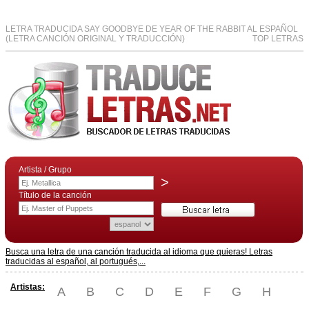
LETRA TRADUCIDA SAY GOODBYE DE YEAR OF THE RABBIT AL ESPAÑOL
(LETRA CANCIÓN ORIGINAL Y TRADUCCIÓN)
TOP LETRAS
Artista / Grupo
>
Título de la canción
Busca una letra de una canción traducida al idioma que quieras! Letras
traducidas al español, al portugués,...
Artistas:
A
B
C
D
E
F
G
H