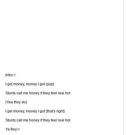
Intro:>
I get money, money I got (yup)
Stunts call me honey if they feel real hot
(Yea they do)
I get money, money I got (that's right)
Stunts call me honey if they feel real hot
Ya Boy:>