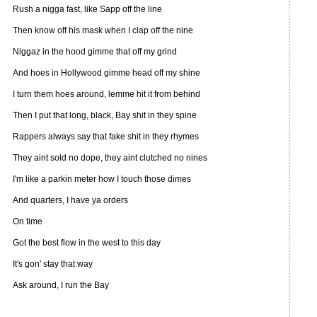
Rush a nigga fast, like Sapp off the line
Then know off his mask when I clap off the nine
Niggaz in the hood gimme that off my grind
And hoes in Hollywood gimme head off my shine
I turn them hoes around, lemme hit it from behind
Then I put that long, black, Bay shit in they spine
Rappers always say that fake shit in they rhymes
They aint sold no dope, they aint clutched no nines
I'm like a parkin meter how I touch those dimes
And quarters, I have ya orders
On time
Got the best flow in the west to this day
It's gon' stay that way
Ask around, I run the Bay