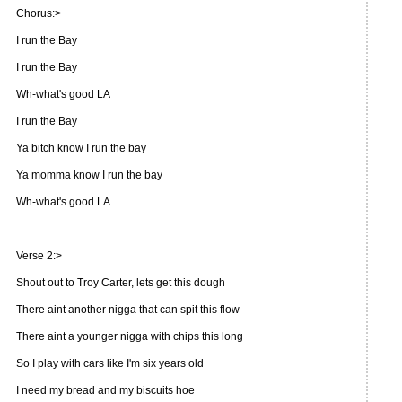
Chorus:>
I run the Bay
I run the Bay
Wh-what's good LA
I run the Bay
Ya bitch know I run the bay
Ya momma know I run the bay
Wh-what's good LA
Verse 2:>
Shout out to Troy Carter, lets get this dough
There aint another nigga that can spit this flow
There aint a younger nigga with chips this long
So I play with cars like I'm six years old
I need my bread and my biscuits hoe