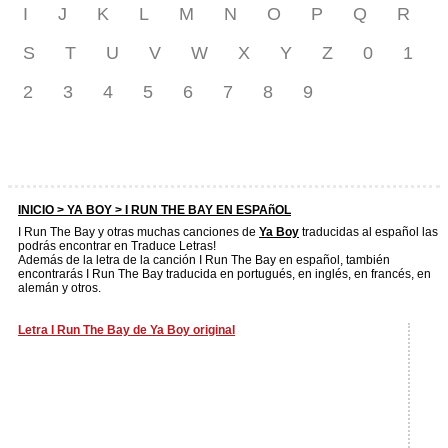
I
J
K
L
M
N
O
P
Q
R
S
T
U
V
W
X
Y
Z
0
1
2
3
4
5
6
7
8
9
INICIO >
YA BOY
> I RUN THE BAY EN ESPAñOL
I Run The Bay y otras muchas canciones de
Ya Boy
traducidas al español las
podrás encontrar en Traduce Letras!
Además de la letra de la canción I Run The Bay en español, también
encontrarás I Run The Bay traducida en portugués, en inglés, en francés, en
alemán y otros.
Letra I Run The Bay de Ya Boy original