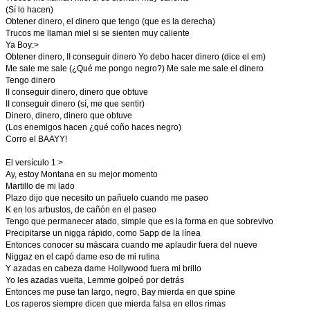
(Sí lo hacen)
Obtener dinero, el dinero que tengo (que es la derecha)
Trucos me llaman miel si se sienten muy caliente
Ya Boy:>
Obtener dinero, II conseguir dinero Yo debo hacer dinero (dice el em)
Me sale me sale (¿Qué me pongo negro?) Me sale me sale el dinero
Tengo dinero
II conseguir dinero, dinero que obtuve
II conseguir dinero (sí, me que sentir)
Dinero, dinero, dinero que obtuve
(Los enemigos hacen ¿qué coño haces negro)
Corro el BAAYY!
El versículo 1:>
Ay, estoy Montana en su mejor momento
Martillo de mi lado
Plazo dijo que necesito un pañuelo cuando me paseo
K en los arbustos, de cañón en el paseo
Tengo que permanecer atado, simple que es la forma en que sobrevivo
Precipitarse un nigga rápido, como Sapp de la línea
Entonces conocer su máscara cuando me aplaudir fuera del nueve
Niggaz en el capó dame eso de mi rutina
Y azadas en cabeza dame Hollywood fuera mi brillo
Yo les azadas vuelta, Lemme golpeó por detrás
Entonces me puse tan largo, negro, Bay mierda en que spine
Los raperos siempre dicen que mierda falsa en ellos rimas