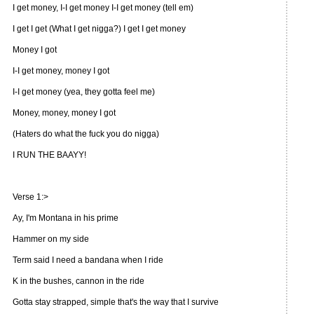
I get money, I-I get money I-I get money (tell em)
I get I get (What I get nigga?) I get I get money
Money I got
I-I get money, money I got
I-I get money (yea, they gotta feel me)
Money, money, money I got
(Haters do what the fuck you do nigga)
I RUN THE BAAYY!
Verse 1:>
Ay, I'm Montana in his prime
Hammer on my side
Term said I need a bandana when I ride
K in the bushes, cannon in the ride
Gotta stay strapped, simple that's the way that I survive