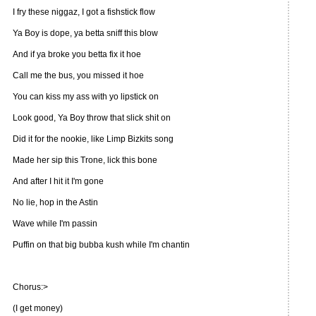
I fry these niggaz, I got a fishstick flow
Ya Boy is dope, ya betta sniff this blow
And if ya broke you betta fix it hoe
Call me the bus, you missed it hoe
You can kiss my ass with yo lipstick on
Look good, Ya Boy throw that slick shit on
Did it for the nookie, like Limp Bizkits song
Made her sip this Trone, lick this bone
And after I hit it I'm gone
No lie, hop in the Astin
Wave while I'm passin
Puffin on that big bubba kush while I'm chantin
Chorus:>
(I get money)