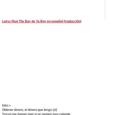
Letra I Run The Bay de Ya Boy en español (traducción)
Intro:>
Obtener dinero, el dinero que tengo (sí)
Trucos me llaman miel si se sienten muy caliente