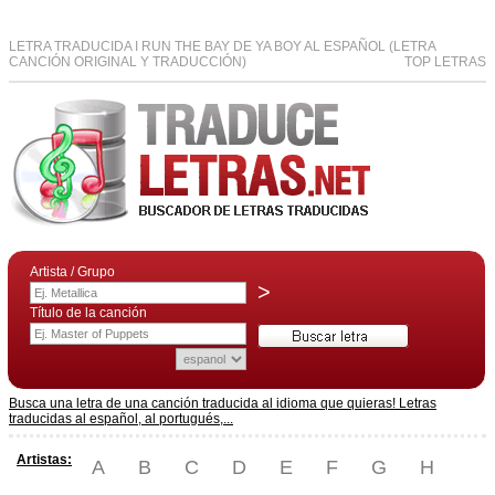
LETRA TRADUCIDA I RUN THE BAY DE YA BOY AL ESPAÑOL (LETRA
CANCIÓN ORIGINAL Y TRADUCCIÓN)
TOP LETRAS
Artista / Grupo
>
Título de la canción
Busca una letra de una canción traducida al idioma que quieras! Letras
traducidas al español, al portugués,...
Artistas:
A
B
C
D
E
F
G
H