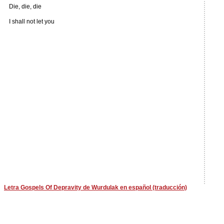
Die, die, die
I shall not let you
Letra Gospels Of Depravity de Wurdulak en español (traducción)