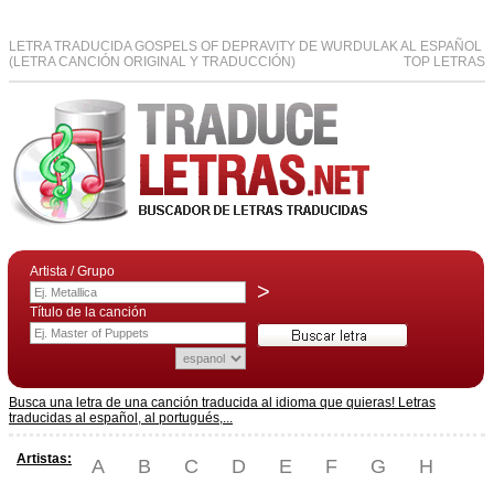
LETRA TRADUCIDA GOSPELS OF DEPRAVITY DE WURDULAK AL ESPAÑOL
(LETRA CANCIÓN ORIGINAL Y TRADUCCIÓN)
TOP LETRAS
Artista / Grupo
>
Título de la canción
Busca una letra de una canción traducida al idioma que quieras! Letras
traducidas al español, al portugués,...
Artistas:
A
B
C
D
E
F
G
H