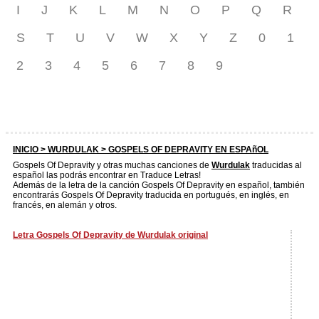
I
J
K
L
M
N
O
P
Q
R
S
T
U
V
W
X
Y
Z
0
1
2
3
4
5
6
7
8
9
INICIO >
WURDULAK
> GOSPELS OF DEPRAVITY EN ESPAñOL
Gospels Of Depravity y otras muchas canciones de
Wurdulak
traducidas al
español las podrás encontrar en Traduce Letras!
Además de la letra de la canción Gospels Of Depravity en español, también
encontrarás Gospels Of Depravity traducida en portugués, en inglés, en
francés, en alemán y otros.
Letra Gospels Of Depravity de Wurdulak original