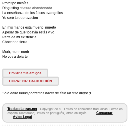
Prototipo mesías
Disgusting criatura abandonada
La enseñanza de los falsos evangelios
Yo seré tu depravación
En mis manos está muerto, muerto
A pesar de que todavía estás vivo
Parte de mi existencia
Cáncer de tierra
Morir, morir, morir
No voy a dejarte
Enviar a tus amigos
CORREGIR TRADUCCIÓN
Sólo entre todos podremos hacer de éste un sitio mejor :)
TraduceLetras.net
- Copyright 2009 - Letras de canciones traducidas. Letras en
Contactar
espanol (castellano), letras en portugués, letras en inglés,...
Aviso Legal