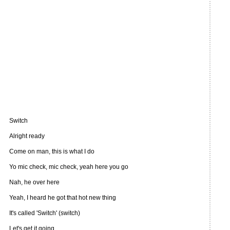
Switch
Alright ready
Come on man, this is what I do
Yo mic check, mic check, yeah here you go
Nah, he over here
Yeah, I heard he got that hot new thing
It's called 'Switch' (switch)
Let's get it going