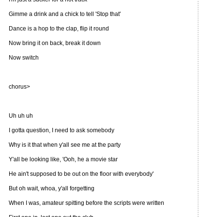
Gimme a drink and a chick to tell 'Stop that'
Dance is a hop to the clap, flip it round
Now bring it on back, break it down
Now switch
chorus>
Uh uh uh
I gotta question, I need to ask somebody
Why is it that when y'all see me at the party
Y'all be looking like, 'Ooh, he a movie star
He ain't supposed to be out on the floor with everybody'
But oh wait, whoa, y'all forgetting
When I was, amateur spitting before the scripts were written