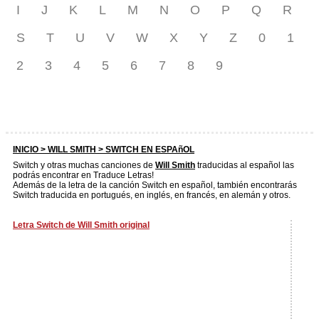
I
J
K
L
M
N
O
P
Q
R
S
T
U
V
W
X
Y
Z
0
1
2
3
4
5
6
7
8
9
INICIO >
WILL SMITH
> SWITCH EN ESPAñOL
Switch y otras muchas canciones de
Will Smith
traducidas al español las
podrás encontrar en Traduce Letras!
Además de la letra de la canción Switch en español, también encontrarás
Switch traducida en portugués, en inglés, en francés, en alemán y otros.
Letra Switch de Will Smith original