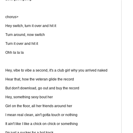
chorus>
Hey switch, turn it over and hit it
Turn around, now switch
Turn it over and hit it
Ohh la la la
Hey, vibe to vibe a second, it's a club girl why you arrived naked
Hear that, how the veteran glide the record
But don't download, go out and buy the record
Hey, something sexy bout her
Girl on the floor, all her friends around her
I mean real clean, ain't gotta touch or nothing
It ain't like I like a chick on chick or something
I'm just a sucker for a hot track