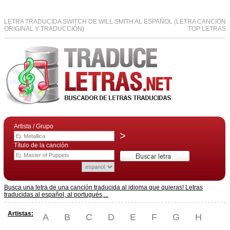
LETRA TRADUCIDA SWITCH DE WILL SMITH AL ESPAÑOL (LETRA CANCIÓN
ORIGINAL Y TRADUCCIÓN)
TOP LETRAS
Artista / Grupo
>
Título de la canción
Busca una letra de una canción traducida al idioma que quieras! Letras
traducidas al español, al portugués,...
Artistas:
A
B
C
D
E
F
G
H