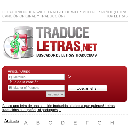
LETRA TRADUCIDA SWITCH RAEGEE DE WILL SMITH AL ESPAÑOL (LETRA
CANCIÓN ORIGINAL Y TRADUCCIÓN)
TOP LETRAS
Artista / Grupo
>
Título de la canción
Busca una letra de una canción traducida al idioma que quieras! Letras
traducidas al español, al portugués,...
Artistas:
A
B
C
D
E
F
G
H