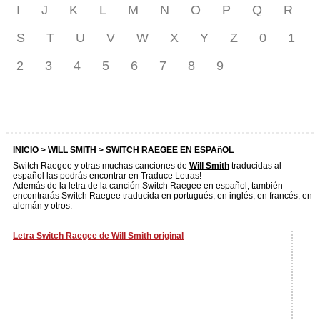
I
J
K
L
M
N
O
P
Q
R
S
T
U
V
W
X
Y
Z
0
1
2
3
4
5
6
7
8
9
INICIO >
WILL SMITH
> SWITCH RAEGEE EN ESPAñOL
Switch Raegee y otras muchas canciones de
Will Smith
traducidas al
español las podrás encontrar en Traduce Letras!
Además de la letra de la canción Switch Raegee en español, también
encontrarás Switch Raegee traducida en portugués, en inglés, en francés, en
alemán y otros.
Letra Switch Raegee de Will Smith original