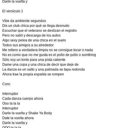
Darle la vuelta y
El versículo 1
Vibe da ambiente segundos
Dis un club chica por qué se llega desnudo
Escuchar que el veterano se deslizan el registro
Pero no salió y descarga de los autos
Algo sexy pelea de una chica en el suelo
Todos sus amigos a su alrededor
Me refiero a verdadera limpia no se consigue tocar o nada
No es como que no me gusta es el pollo de pollo o somthing
Sólo soy un tonto para una pista caliente
Dame una copa y una chica de decir que deje de
La danza es un salto y una palmada se tapa redonda
Ahora trae la propia espalda se rompen
Coro:
Interruptor
Cada danza cuerpo ahora
Ooo la la la
Interruptor
Darle la vuelta y Shake Ya Body
Date la vuelta ahora
Darle la vuelta y
OOO la la la