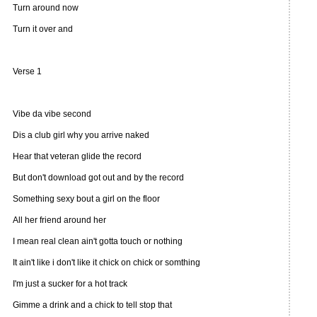
Turn around now
Turn it over and
Verse 1
Vibe da vibe second
Dis a club girl why you arrive naked
Hear that veteran glide the record
But don't download got out and by the record
Something sexy bout a girl on the floor
All her friend around her
I mean real clean ain't gotta touch or nothing
It ain't like i don't like it chick on chick or somthing
I'm just a sucker for a hot track
Gimme a drink and a chick to tell stop that