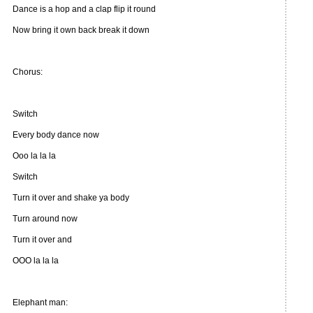
Dance is a hop and a clap flip it round
Now bring it own back break it down
Chorus:
Switch
Every body dance now
Ooo la la la
Switch
Turn it over and shake ya body
Turn around now
Turn it over and
OOO la la la
Elephant man: