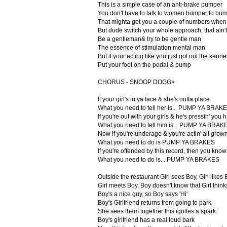
This is a simple case of an anti-brake pumper
You don't have to talk to women bumper to bu
That mighta got you a couple of numbers whe
But dude switch your whole approach, that ain'
Be a gentleman& try to be gentle man
The essence of stimulation mental man
But if your acting like you just got out the kenn
Put your foot on the pedal & pump
CHORUS - SNOOP DOGG>
If your girl's in ya face & she's outta place
What you need to tell her is... PUMP YA BRAK
If you're out with your girls & he's pressin' you 
What you need to tell him is... PUMP YA BRAK
Now if you're underage & you're actin' all grow
What you need to do is PUMP YA BRAKES
If you're offended by this record, then you know
What you need to do is... PUMP YA BRAKES
Outside the restaurant Girl sees Boy, Girl likes 
Girl meets Boy, Boy doesn't know that Girl thinks
Boy's a nice guy, so Boy says 'Hi'
Boy's Girlfriend returns from going to park
She sees them together this ignites a spark
Boy's girlfriend has a real loud bark