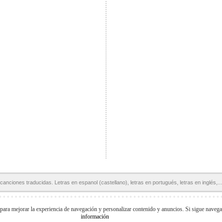
canciones traducidas. Letras en espanol (castellano), letras en portugués, letras en inglés,...
Páginas Amigas:
Letras en español
Letras de Canciones
Acordes y Tablaturas
 para mejorar la experiencia de navegación y personalizar contenido y anuncios. Si sigue naveg
información