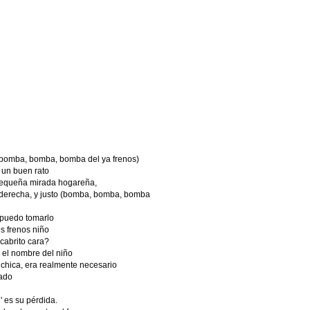
(bomba, bomba, bomba del ya frenos)
 un buen rato
pequeña mirada hogareña,
a derecha, y justo (bomba, bomba, bomba
 puedo tomarlo
s frenos niño
cabrito cara?
 el nombre del niño
' chica, era realmente necesario
gado
in' es su pérdida.