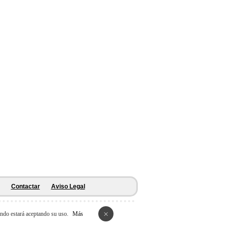
Contactar
Aviso Legal
×
ando estará aceptando su uso.
Más