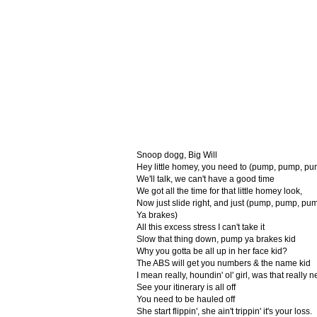
Snoop dogg, Big Will
Hey little homey, you need to (pump, pump, pu
We'll talk, we can't have a good time
We got all the time for that little homey look,
Now just slide right, and just (pump, pump, pu
Ya brakes)
All this excess stress I can't take it
Slow that thing down, pump ya brakes kid
Why you gotta be all up in her face kid?
The ABS will get you numbers & the name kid
I mean really, houndin' ol' girl, was that really 
See your itinerary is all off
You need to be hauled off
She start flippin', she ain't trippin' it's your loss.