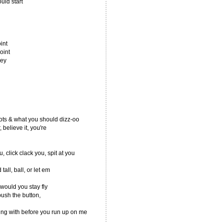
uld start
g
int
oint
ney
nots & what you should dizz-oo
 believe it, you're
 click clack you, spit at you
tall, ball, or let em
 would you stay fly
push the button,
ng with before you run up on me