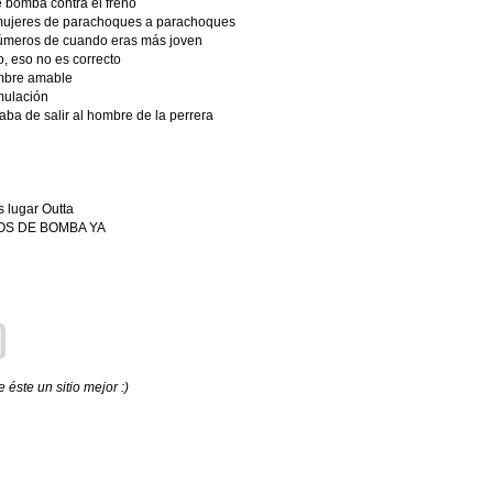
 bomba contra el freno
 mujeres de parachoques a parachoques
números de cuando eras más joven
, eso no es correcto
ombre amable
mulación
ba de salir al hombre de la perrera
es lugar Outta
ENOS DE BOMBA YA
éste un sitio mejor :)