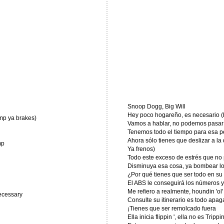
Snoop Dogg, Big Will
Hey poco hogareño, es necesario 
mp ya brakes)
Vamos a hablar, no podemos pasar
Tenemos todo el tiempo para esa 
Ahora sólo tienes que deslizar a l
mp
Ya frenos)
Todo este exceso de estrés que no
Disminuya esa cosa, ya bombear lo
¿Por qué tienes que ser todo en su 
El ABS le conseguirá los números y
Me refiero a realmente, houndin 'ol
necessary
Consulte su itinerario es todo apa
¡Tienes que ser remolcado fuera
Ella inicia flippin ', ella no es Tripp