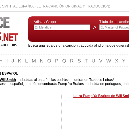
 SMITH AL ESPAÑOL (LETRA CANCIÓN ORIGINAL Y TRADUCCIÓN)
Artista / Grupo
Título de la canció
>
Busca una letra de una canción traducida al idioma que quieras! L
H
I
J
K
L
M
N
O
P
Q
R
S
T
U
V
W
X
Y
N ESPAñOL
Will Smith
traducidas al español las podrás encontrar en Traduce Letras!
es en español, también encontrarás Pump Ya Brakes traducida en portugués, en ing
Letra Pump Ya Brakes de Will Smi