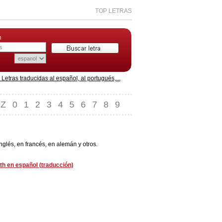
TOP LETRAS
n
etras traducidas al español, al portugués,...
Z
0
1
2
3
4
5
6
7
8
9
lés, en francés, en alemán y otros.
th en español (traducción)