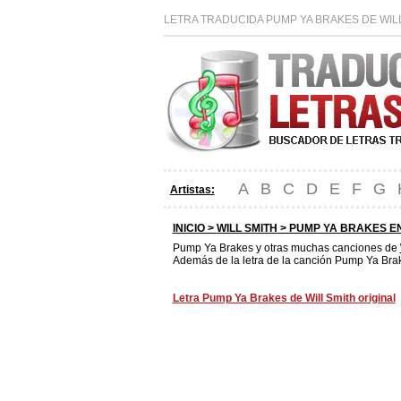
LETRA TRADUCIDA PUMP YA BRAKES DE WILL
A
B
C
D
E
F
G
Artistas:
INICIO >
WILL SMITH
> PUMP YA BRAKES E
Pump Ya Brakes y otras muchas canciones de
Además de la letra de la canción Pump Ya Brak
Letra Pump Ya Brakes de Will Smith original