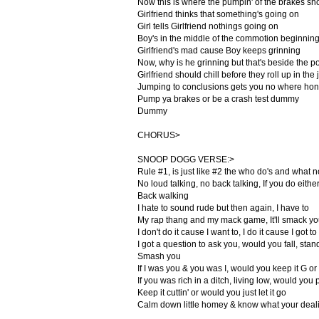
Now this is where the pumpin' of the brakes sho
Girlfriend thinks that something's going on
Girl tells Girlfriend nothings going on
Boy's in the middle of the commotion beginnin
Girlfriend's mad cause Boy keeps grinning
Now, why is he grinning but that's beside the po
Girlfriend should chill before they roll up in the j
Jumping to conclusions gets you no where ho
Pump ya brakes or be a crash test dummy
Dummy
CHORUS>
SNOOP DOGG VERSE:>
Rule #1, is just like #2 the who do's and what 
No loud talking, no back talking, If you do either,
Back walking
I hate to sound rude but then again, I have to
My rap thang and my mack game, It'll smack you,
I don't do it cause I want to, I do it cause I got to
I got a question to ask you, would you fall, stand 
Smash you
If I was you & you was I, would you keep it G or
If you was rich in a ditch, living low, would you 
Keep it cuttin' or would you just let it go
Calm down little homey & know what your deali