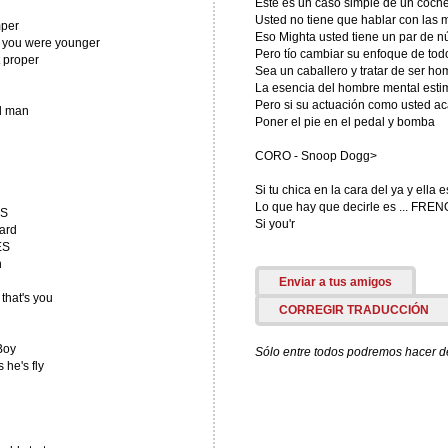
Este es un caso simple de un coche
Usted no tiene que hablar con las
mper
Eso Mighta usted tiene un par de 
n you were younger
Pero tío cambiar su enfoque de todo
t proper
Sea un caballero y tratar de ser h
La esencia del hombre mental esti
Pero si su actuación como usted aca
el man
Poner el pie en el pedal y bomba
CORO - Snoop Dogg>
Si tu chica en la cara del ya y ella 
Lo que hay que decirle es ... FR
ES
Si you'r
hard
ES
n
Enviar a tus amigos
 that's you
CORREGIR TRADUCCIÓN
Boy
Sólo entre todos podremos hacer de 
 he's fly