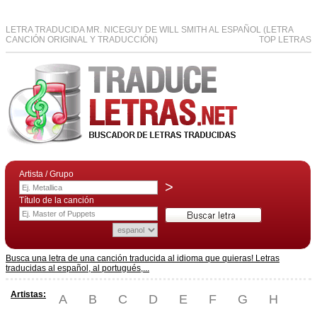
LETRA TRADUCIDA MR. NICEGUY DE WILL SMITH AL ESPAÑOL (LETRA
CANCIÓN ORIGINAL Y TRADUCCIÓN)
TOP LETRAS
Artista / Grupo
>
Título de la canción
Busca una letra de una canción traducida al idioma que quieras! Letras
traducidas al español, al portugués,...
Artistas:
A
B
C
D
E
F
G
H