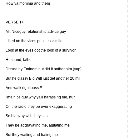
How ya momma and them
VERSE 1>
Mr. Niceguy relationship advice guy
Liked on the vices priceless smile
Look at the eyes got the look of a survivor
Husband, father
Dissed by Eminem but did it bother him (yup)
But he classy Big Will just get another 20 mil
And walk right pass E.
I'ma nice guy why ya'll harassing me, huh
On the radio they be over exaggerating
So blahzay with they lies
They be aggravating me, agitating me
But they waiting and hating me