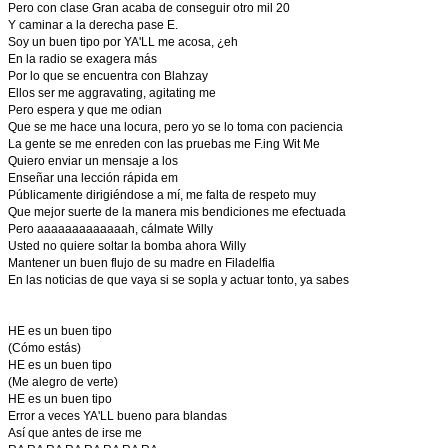
Pero con clase Gran acaba de conseguir otro mil 20
Y caminar a la derecha pase E.
Soy un buen tipo por YA'LL me acosa, ¿eh
En la radio se exagera más
Por lo que se encuentra con Blahzay
Ellos ser me aggravating, agitating me
Pero espera y que me odian
Que se me hace una locura, pero yo se lo toma con paciencia
La gente se me enreden con las pruebas me F.ing Wit Me
Quiero enviar un mensaje a los
Enseñar una lección rápida em
Públicamente dirigiéndose a mí, me falta de respeto muy
Que mejor suerte de la manera mis bendiciones me efectuada
Pero aaaaaaaaaaaaah, cálmate Willy
Usted no quiere soltar la bomba ahora Willy
Mantener un buen flujo de su madre en Filadelfia
En las noticias de que vaya si se sopla y actuar tonto, ya sabes
HE es un buen tipo
(Cómo estás)
HE es un buen tipo
(Me alegro de verte)
HE es un buen tipo
Error a veces YA'LL bueno para blandas
Así que antes de irse me