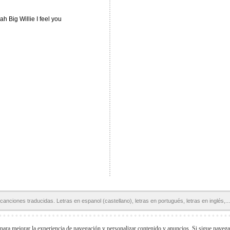
h Big Willie I feel you
canciones traducidas. Letras en espanol (castellano), letras en portugués, letras en inglés,...
Páginas Amigas:
Letras en español
Letras de Canciones
Acordes y Tablaturas
 para mejorar la experiencia de navegación y personalizar contenido y anuncios. Si sigue naveg