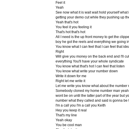
Feel it
Yeah
See now what it is wait wait hold yourself what i
getting your demo cut while they pushing up the
Yeah that's hot
You feel it you feeling it
That's hot that's hot
All I need is the up front money to get the clip
boy he got the reels and everything we going 
You know what I can feel that I can feel that ide
Right
Will give you money on the back end and I'll cu
everything You'll have your whole syndicate
You know what that's hot I can feel that listen
You know what write your number down
Write it down for me
Right let me write it
Let me write you know what about the number 
Somebody cloned my home number man yeah and
wont be on until the latter part of the year but 
number what they called and said is gonna be th
I'm a call you I'm a call you Keith
Hey you keep it real
That's my line
Yeah okay
You be cool man