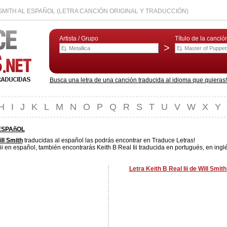
L SMITH AL ESPAÑOL (LETRA CANCIÓN ORIGINAL Y TRADUCCIÓN)
Artista / Grupo
Título de la canció
>
Busca una letra de una canción traducida al idioma que quieras! L
H
I
J
K
L
M
N
O
P
Q
R
S
T
U
V
W
X
Y
 ESPAñOL
ll Smith
traducidas al español las podrás encontrar en Traduce Letras!
ii en español, también encontrarás Keith B Real Iii traducida en portugués, en inglé
Letra Keith B Real Iii de Will Smit