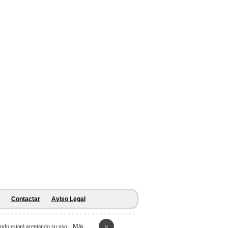
Contactar
Aviso Legal
×
ando estará aceptando su uso.
Más