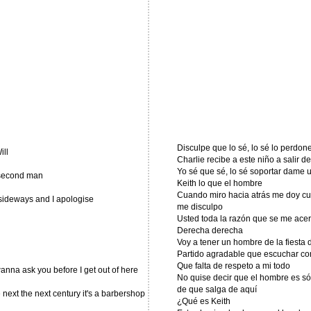
Disculpe que lo sé, lo sé lo perdon
ll
Charlie recibe a este niño a salir d
Yo sé que sé, lo sé soportar dame
 second man
Keith lo que el hombre
Cuando miro hacia atrás me doy cuen
u sideways and I apologise
me disculpo
Usted toda la razón que se me acer
Derecha derecha
Voy a tener un hombre de la fiesta
Partido agradable que escuchar com
Que falta de respeto a mi todo
 wanna ask you before I get out of here
No quise decir que el hombre es só
de que salga de aquí
 next the next century it's a barbershop
¿Qué es Keith