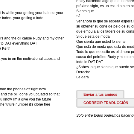
Estoy haciendo algo que el hombre q
próximo siglo, es un estudio bien b
Siento que
t is while your getting your hair cut your
Sí
 faders your getting a fade
Ver ahora lo que se espera espera 
su obtener su corte de pelo de su o
que empuja a los faders de su cons
Sí que está de moda
pers and the oil cause Rudy and my other
Que sienta que usted lo siente
into DAT everything DAT
Que está de moda que está de mo
a Keith
Todo lo que necesito es el dinero p
causa del petróleo Rudy y mi otro ni
t you in on the motivational tapes and
todo lo DAT DAT
¿Sabes lo que siento que puedo sen
Derecho
Le dará
man the phones off right now
 the bill done voluptuated so that
Enviar a tus amigos
you know I'm a give you the future
CORREGIR TRADUCCIÓN
e future number it's clone free
Sólo entre todos podremos hacer de 