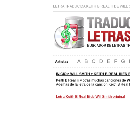
LETRA TRADUCIDA KEITH B REAL III DE WIL
A
B
C
D
E
F
G
Artistas:
INICIO >
WILL SMITH
> KEITH B REAL III EN
Keith B Real Iii y otras muchas canciones de
Wi
Además de la letra de la canción Keith B Real I
Letra Keith B Real Iii de Will Smith original