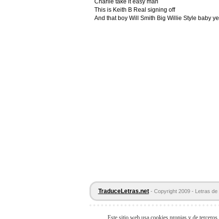
Charlie take it easy man
This is Keith B Real signing off
And that boy Will Smith Big Willie Style baby yea
TraduceLetras.net
- Copyright 2009 - Letras de 
Este sitio web usa cookies propias y de terceros