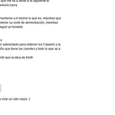
ue me va a llevar a la siguiente el
arbería barra
mantener a ti mismo lo que es, mientras que
btener su corte de demostración, mientras
eguir un fundido
da
or adelantado para obtener los Clippers y la
ño que tiene los carretes y todo lo que va a
tir que la idea de Keith
éste un sitio mejor :)