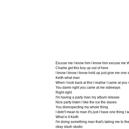
Excuse me I know him I know him excuse me Wi
Charlie get this boy up out of here
I know I know I know hold up just give me one
Keith what man
When I look back at this I realise I came at yo
You damn right you came at me sideways
Right right
I'm having a party man my album release
Nice party listen I like the ice the slaves
You disrespecting my whole thing
I didn't mean to man it's just I have one thing I
What is it Keith
I'm doing something man that's taking me to the
okay slash studio