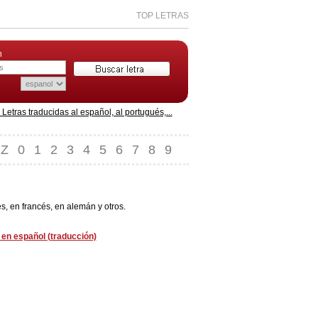
TOP LETRAS
n
etras traducidas al español, al portugués,...
Z
0
1
2
3
4
5
6
7
8
9
s, en francés, en alemán y otros.
h en español (traducción)