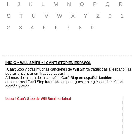
I
J
K
L
M
N
O
P
Q
R
S
T
U
V
W
X
Y
Z
0
1
2
3
4
5
6
7
8
9
INICIO >
WILL SMITH
> I CAN'T STOP EN ESPAñOL
I Can't Stop y otras muchas canciones de
Will Smith
traducidas al español las
podrás encontrar en Traduce Letras!
Además de la letra de la canción I Can't Stop en español, también
encontrarás I Can't Stop traducida en portugués, en inglés, en francés, en
alemán y otros.
Letra I Can't Stop de Will Smith original