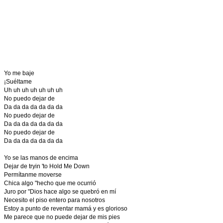
Yo me baje
¡Suéltame
Uh uh uh uh uh uh uh
No puedo dejar de
Da da da da da da da
No puedo dejar de
Da da da da da da da
No puedo dejar de
Da da da da da da da
Yo se las manos de encima
Dejar de tryin 'to Hold Me Down
Permítanme moverse
Chica algo "hecho que me ocurrió
Juro por "Dios hace algo se quebró en mí
Necesito el piso entero para nosotros
Estoy a punto de reventar mamá y es glorioso
Me parece que no puede dejar de mis pies