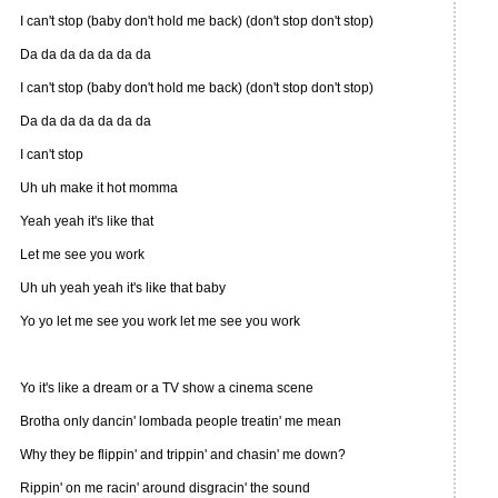
I can't stop (baby don't hold me back) (don't stop don't stop)
Da da da da da da da
I can't stop (baby don't hold me back) (don't stop don't stop)
Da da da da da da da
I can't stop
Uh uh make it hot momma
Yeah yeah it's like that
Let me see you work
Uh uh yeah yeah it's like that baby
Yo yo let me see you work let me see you work
Yo it's like a dream or a TV show a cinema scene
Brotha only dancin' lombada people treatin' me mean
Why they be flippin' and trippin' and chasin' me down?
Rippin' on me racin' around disgracin' the sound