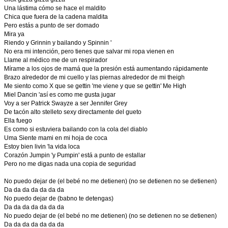
Una lástima cómo se hace el maldito
Chica que fuera de la cadena maldita
Pero estás a punto de ser domado
Mira ya
Riendo y Grinnin y bailando y Spinnin '
No era mi intención, pero tienes que salvar mi ropa vienen en
Llame al médico me de un respirador
Mírame a los ojos de mamá que la presión está aumentando rápidamente
Brazo alrededor de mi cuello y las piernas alrededor de mi theigh
Me siento como X que se gettin 'me viene y que se gettin' Me High
Miel Dancin 'así es como me gusta jugar
Voy a ser Patrick Swayze a ser Jennifer Grey
De tacón alto stelleto sexy directamente del gueto
Ella fuego
Es como si estuviera bailando con la cola del diablo
Uma Siente mami en mi hoja de coca
Estoy bien livin 'la vida loca
Corazón Jumpin 'y Pumpin' está a punto de estallar
Pero no me digas nada una copia de seguridad
No puedo dejar de (el bebé no me detienen) (no se detienen no se detienen)
Da da da da da da da
No puedo dejar de (babno te detengas)
Da da da da da da da
No puedo dejar de (el bebé no me detienen) (no se detienen no se detienen)
Da da da da da da da