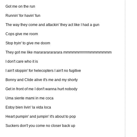
Got me on the run
Runnin' for havin' fun
The way they come and attackin' they act like I had a gun
Cops give me room
Stop tryin' to give me doom
They got me like mararararararara mmmmmrrrrrrrmmmmmmmm
I don't care who it is
I ain't stoppin' for helecopters I ain't no fugitive
Bonny and Clide alive it's me and my shorty
Get in front of me I don't wanna hurt nobody
Uma siente mami in me coca
Estoy bien livin' la vida loca
Heart pumpin' and jumpin' it's about to pop
Suckers don't you come no closer back up