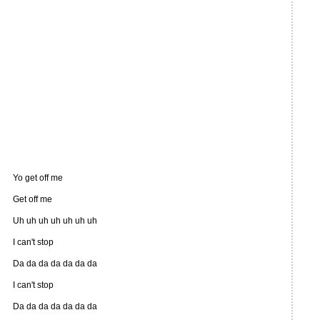
Yo get off me
Get off me
Uh uh uh uh uh uh uh
I can't stop
Da da da da da da da
I can't stop
Da da da da da da da