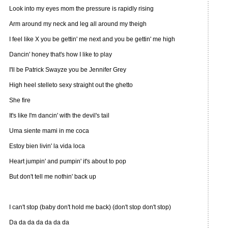
Look into my eyes mom the pressure is rapidly rising
Arm around my neck and leg all around my theigh
I feel like X you be gettin' me next and you be gettin' me high
Dancin' honey that's how I like to play
I'll be Patrick Swayze you be Jennifer Grey
High heel stelleto sexy straight out the ghetto
She fire
It's like I'm dancin' with the devil's tail
Uma siente mami in me coca
Estoy bien livin' la vida loca
Heart jumpin' and pumpin' it's about to pop
But don't tell me nothin' back up
I can't stop (baby don't hold me back) (don't stop don't stop)
Da da da da da da da