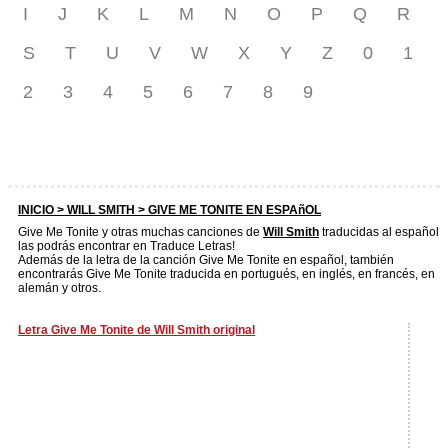
I
J
K
L
M
N
O
P
Q
R
S
T
U
V
W
X
Y
Z
0
1
2
3
4
5
6
7
8
9
INICIO >
WILL SMITH
> GIVE ME TONITE EN ESPAñOL
Give Me Tonite y otras muchas canciones de
Will Smith
traducidas al español
las podrás encontrar en Traduce Letras!
Además de la letra de la canción Give Me Tonite en español, también
encontrarás Give Me Tonite traducida en portugués, en inglés, en francés, en
alemán y otros.
Letra Give Me Tonite de Will Smith original