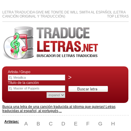
LETRA TRADUCIDA GIVE ME TONITE DE WILL SMITH AL ESPAÑOL (LETRA
CANCIÓN ORIGINAL Y TRADUCCIÓN)
TOP LETRAS
Artista / Grupo
>
Título de la canción
Busca una letra de una canción traducida al idioma que quieras! Letras
traducidas al español, al portugués,...
Artistas:
A
B
C
D
E
F
G
H