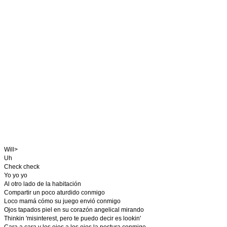
Will>
Uh
Check check
Yo yo yo
Al otro lado de la habitación
Compartir un poco aturdido conmigo
Loco mamá cómo su juego envió conmigo
Ojos tapados piel en su corazón angelical mirando
Thinkin 'misinterest, pero te puedo decir es lookin'