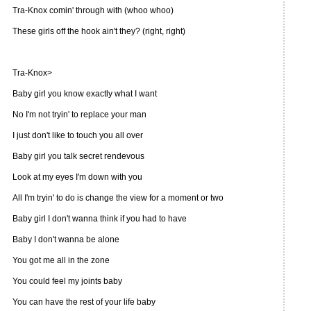
Tra-Knox comin' through with (whoo whoo)
These girls off the hook ain't they? (right, right)
Tra-Knox>
Baby girl you know exactly what I want
No I'm not tryin' to replace your man
I just don't like to touch you all over
Baby girl you talk secret rendevous
Look at my eyes I'm down with you
All I'm tryin' to do is change the view for a moment or two
Baby girl I don't wanna think if you had to have
Baby I don't wanna be alone
You got me all in the zone
You could feel my joints baby
You can have the rest of your life baby