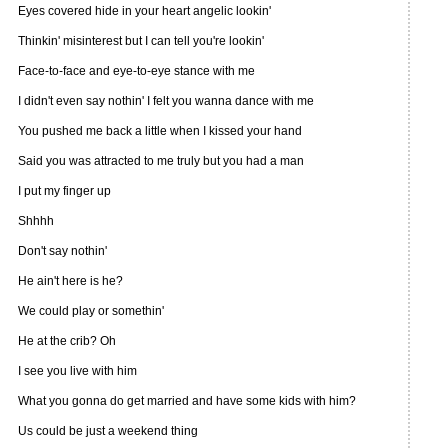
Eyes covered hide in your heart angelic lookin'
Thinkin' misinterest but I can tell you're lookin'
Face-to-face and eye-to-eye stance with me
I didn't even say nothin' I felt you wanna dance with me
You pushed me back a little when I kissed your hand
Said you was attracted to me truly but you had a man
I put my finger up
Shhhh
Don't say nothin'
He ain't here is he?
We could play or somethin'
He at the crib? Oh
I see you live with him
What you gonna do get married and have some kids with him?
Us could be just a weekend thing