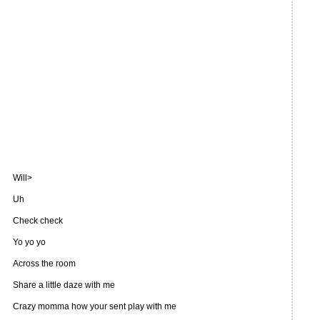
Will>
Uh
Check check
Yo yo yo
Across the room
Share a little daze with me
Crazy momma how your sent play with me