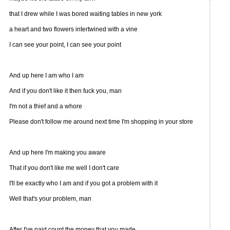
that I drew while I was bored waiting tables in new york
a heart and two flowers intertwined with a vine
I can see your point, I can see your point
And up here I am who I am
And if you don't like it then fuck you, man
I'm not a thief and a whore
Please don't follow me around next time I'm shopping in your store
And up here I'm making you aware
That if you don't like me well I don't care
I'll be exactly who I am and if you got a problem with it
Well that's your problem, man
After I've paid count the money that you made