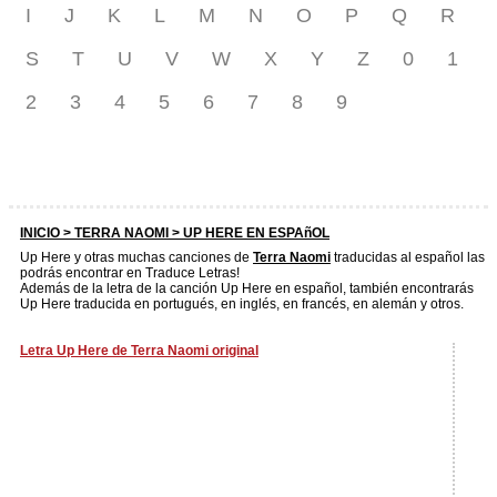
I
J
K
L
M
N
O
P
Q
R
S
T
U
V
W
X
Y
Z
0
1
2
3
4
5
6
7
8
9
INICIO >
TERRA NAOMI
> UP HERE EN ESPAñOL
Up Here y otras muchas canciones de
Terra Naomi
traducidas al español las
podrás encontrar en Traduce Letras!
Además de la letra de la canción Up Here en español, también encontrarás
Up Here traducida en portugués, en inglés, en francés, en alemán y otros.
Letra Up Here de Terra Naomi original