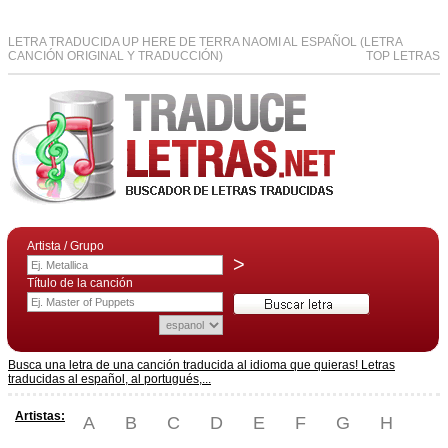
LETRA TRADUCIDA UP HERE DE TERRA NAOMI AL ESPAÑOL (LETRA
CANCIÓN ORIGINAL Y TRADUCCIÓN)
TOP LETRAS
Artista / Grupo
>
Título de la canción
Busca una letra de una canción traducida al idioma que quieras! Letras
traducidas al español, al portugués,...
Artistas:
A
B
C
D
E
F
G
H