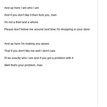
And up here I am who I am
And if you don't like it then fuck you, man
I'm not a thief and a whore
Please don't follow me around next time I'm shopping in your store
And up here I'm making you aware
That if you don't like me well I don't care
I'll be exactly who I am and if you got a problem with it
Well that's your problem, man