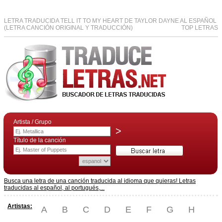
LETRA TRADUCIDA TELL IT TO MY HEART DE TAYLOR DAYNE AL ESPAÑOL
(LETRA CANCIÓN ORIGINAL Y TRADUCCIÓN)
TOP LETRAS
Artista / Grupo
>
Título de la canción
Busca una letra de una canción traducida al idioma que quieras! Letras
traducidas al español, al portugués,...
Artistas:
A
B
C
D
E
F
G
H