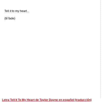
Tell it to my heart...
(til fade)
Letra Tell It To My Heart de Taylor Dayne en español (traducción)