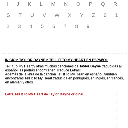
I
J
K
L
M
N
O
P
Q
R
S
T
U
V
W
X
Y
Z
0
1
2
3
4
5
6
7
8
9
INICIO >
TAYLOR DAYNE
> TELL IT TO MY HEART EN ESPAñOL
Tell It To My Heart y otras muchas canciones de
Taylor Dayne
traducidas al
español las podrás encontrar en Traduce Letras!
Además de la letra de la canción Tell It To My Heart en español, también
encontrarás Tell It To My Heart traducida en portugués, en inglés, en francés,
en alemán y otros.
Letra Tell It To My Heart de Taylor Dayne original