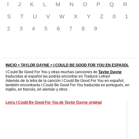
I
J
K
L
M
N
O
P
Q
R
S
T
U
V
W
X
Y
Z
0
1
2
3
4
5
6
7
8
9
INICIO >
TAYLOR DAYNE
> I COULD BE GOOD FOR YOU EN ESPAñOL
I Could Be Good For You y otras muchas canciones de
Taylor Dayne
traducidas al español las podrás encontrar en Traduce Letras!
Además de la letra de la canción I Could Be Good For You en español,
también encontrarás I Could Be Good For You traducida en portugués, en
inglés, en francés, en alemán y otros.
Letra I Could Be Good For You de Taylor Dayne original