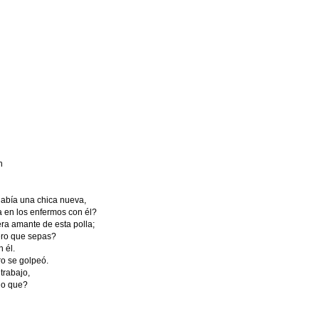
h
había una chica nueva,
 en los enfermos con él?
era amante de esta polla;
ero que sepas?
 él.
o se golpeó.
trabajo,
go que?