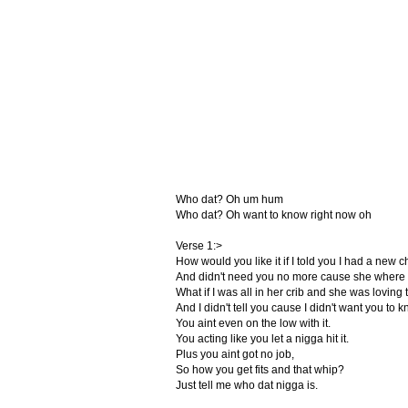
Who dat? Oh um hum
Who dat? Oh want to know right now oh
Verse 1:>
How would you like it if I told you I had a new c
And didn't need you no more cause she where s
What if I was all in her crib and she was loving t
And I didn't tell you cause I didn't want you to 
You aint even on the low with it.
You acting like you let a nigga hit it.
Plus you aint got no job,
So how you get fits and that whip?
Just tell me who dat nigga is.