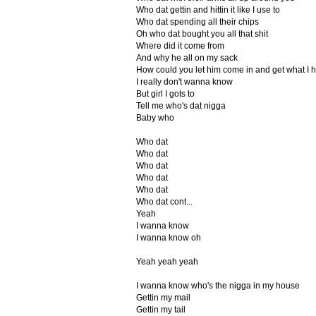
Who dat gettin and hittin it like I use to
Who dat spending all their chips
Oh who dat bought you all that shit
Where did it come from
And why he all on my sack
How could you let him come in and get what I 
I really don't wanna know
But girl I gots to
Tell me who's dat nigga
Baby who
Who dat
Who dat
Who dat
Who dat
Who dat
Who dat cont...
Yeah
I wanna know
I wanna know oh
Yeah yeah yeah
I wanna know who's the nigga in my house
Gettin my mail
Gettin my tail