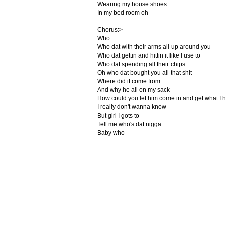
Wearing my house shoes
In my bed room oh
Chorus:>
Who
Who dat with their arms all up around you
Who dat gettin and hittin it like I use to
Who dat spending all their chips
Oh who dat bought you all that shit
Where did it come from
And why he all on my sack
How could you let him come in and get what I 
I really don't wanna know
But girl I gots to
Tell me who's dat nigga
Baby who