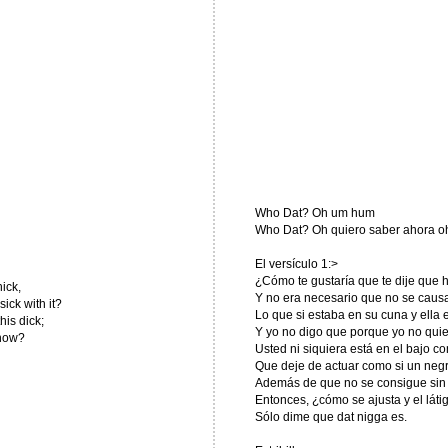
Who Dat? Oh um hum
Who Dat? Oh quiero saber ahora o
El versículo 1:>
¿Cómo te gustaría que te dije que 
hick,
Y no era necesario que no se causa
ick with it?
Lo que si estaba en su cuna y ella 
his dick;
Y yo no digo que porque yo no qui
know?
Usted ni siquiera está en el bajo con
Que deje de actuar como si un negr
Además de que no se consigue sin 
Entonces, ¿cómo se ajusta y el láti
Sólo dime que dat nigga es.