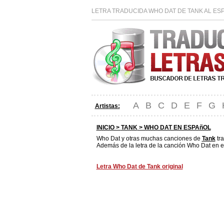
LETRA TRADUCIDA WHO DAT DE TANK AL ES
A
B
C
D
E
F
G
Artistas:
INICIO >
TANK
> WHO DAT EN ESPAñOL
Who Dat y otras muchas canciones de
Tank
tra
Además de la letra de la canción Who Dat en e
Letra Who Dat de Tank original