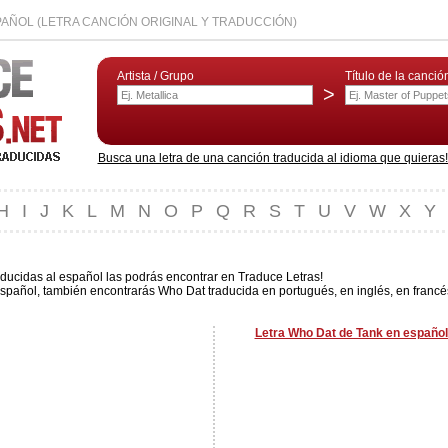
PAÑOL (LETRA CANCIÓN ORIGINAL Y TRADUCCIÓN)
Artista / Grupo
Título de la canció
>
Busca una letra de una canción traducida al idioma que quieras! L
H
I
J
K
L
M
N
O
P
Q
R
S
T
U
V
W
X
Y
ducidas al español las podrás encontrar en Traduce Letras!
spañol, también encontrarás Who Dat traducida en portugués, en inglés, en francés
Letra Who Dat de Tank en español