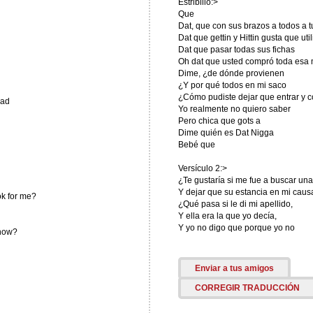
Estribillo:>
Que
Dat, que con sus brazos a todos a t
Dat que gettin y Hittin gusta que uti
Dat que pasar todas sus fichas
Oh dat que usted compró toda esa 
Dime, ¿de dónde provienen
¿Y por qué todos en mi saco
¿Cómo pudiste dejar que entrar y c
had
Yo realmente no quiero saber
Pero chica que gots a
Dime quién es Dat Nigga
Bebé que
Versículo 2:>
¿Te gustaría si me fue a buscar una
Y dejar que su estancia en mi caus
ok for me?
¿Qué pasa si le di mi apellido,
Y ella era la que yo decía,
Y yo no digo que porque yo no
know?
Enviar a tus amigos
CORREGIR TRADUCCIÓN