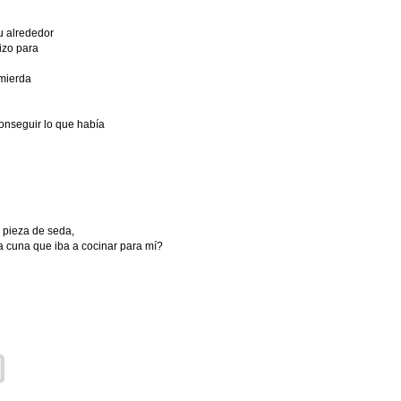
u alrededor
lizo para
mierda
onseguir lo que había
 pieza de seda,
a cuna que iba a cocinar para mí?