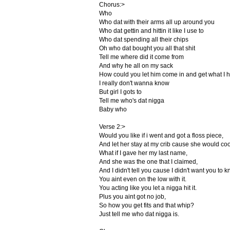
Chorus:>
Who
Who dat with their arms all up around you
Who dat gettin and hittin it like I use to
Who dat spending all their chips
Oh who dat bought you all that shit
Tell me where did it come from
And why he all on my sack
How could you let him come in and get what I 
I really don't wanna know
But girl I gots to
Tell me who's dat nigga
Baby who
Verse 2:>
Would you like if i went and got a floss piece,
And let her stay at my crib cause she would co
What if I gave her my last name,
And she was the one that I claimed,
And I didn't tell you cause I didn't want you to 
You aint even on the low with it.
You acting like you let a nigga hit it.
Plus you aint got no job,
So how you get fits and that whip?
Just tell me who dat nigga is.