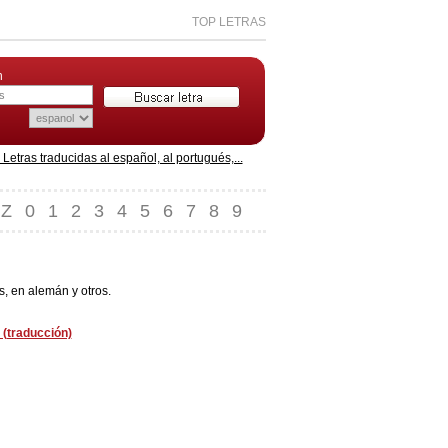
TOP LETRAS
n
etras traducidas al español, al portugués,...
Z
0
1
2
3
4
5
6
7
8
9
, en alemán y otros.
 (traducción)