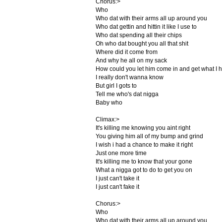
Chorus:>
Who
Who dat with their arms all up around you
Who dat gettin and hittin it like I use to
Who dat spending all their chips
Oh who dat bought you all that shit
Where did it come from
And why he all on my sack
How could you let him come in and get what I 
I really don't wanna know
But girl I gots to
Tell me who's dat nigga
Baby who
Climax:>
It's killing me knowing you aint right
You giving him all of my bump and grind
I wish i had a chance to make it right
Just one more time
It's killing me to know that your gone
What a nigga got to do to get you on
I just can't take it
I just can't fake it
Chorus:>
Who
Who dat with their arms all up around you