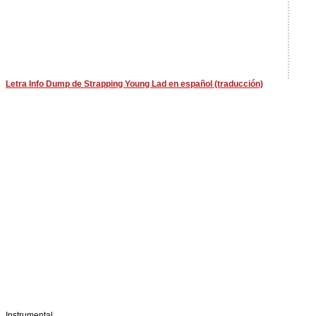
Letra Info Dump de Strapping Young Lad en español (traducción)
Instrumental