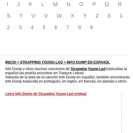
I
J
K
L
M
N
O
P
Q
R
S
T
U
V
W
X
Y
Z
0
1
2
3
4
5
6
7
8
9
INICIO >
STRAPPING YOUNG LAD
> INFO DUMP EN ESPAñOL
Info Dump y otras muchas canciones de
Strapping Young Lad
traducidas al
español las podrás encontrar en Traduce Letras!
Además de la letra de la canción Info Dump en español, también encontrarás
Info Dump traducida en portugués, en inglés, en francés, en alemán y otros.
Letra Info Dump de Strapping Young Lad original