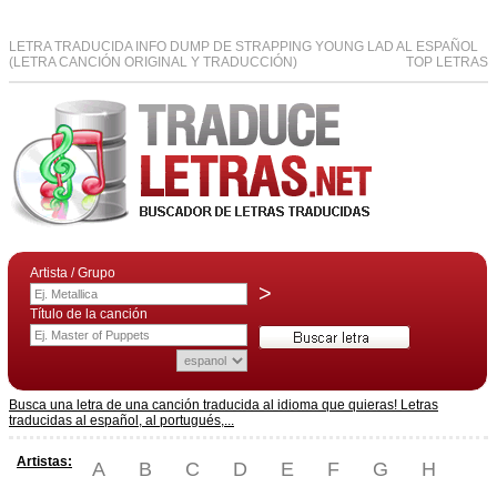
LETRA TRADUCIDA INFO DUMP DE STRAPPING YOUNG LAD AL ESPAÑOL
(LETRA CANCIÓN ORIGINAL Y TRADUCCIÓN)
TOP LETRAS
Artista / Grupo
>
Título de la canción
Busca una letra de una canción traducida al idioma que quieras! Letras
traducidas al español, al portugués,...
Artistas:
A
B
C
D
E
F
G
H