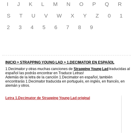
I
J
K
L
M
N
O
P
Q
R
S
T
U
V
W
X
Y
Z
0
1
2
3
4
5
6
7
8
9
INICIO >
STRAPPING YOUNG LAD
> 1.DECIMATOR EN ESPAñOL
1.Decimator y otras muchas canciones de
Strapping Young Lad
traducidas al
español las podrás encontrar en Traduce Letras!
Además de la letra de la canción 1.Decimator en español, también
encontrarás 1.Decimator traducida en portugués, en inglés, en francés, en
alemán y otros.
Letra 1.Decimator de Strapping Young Lad original