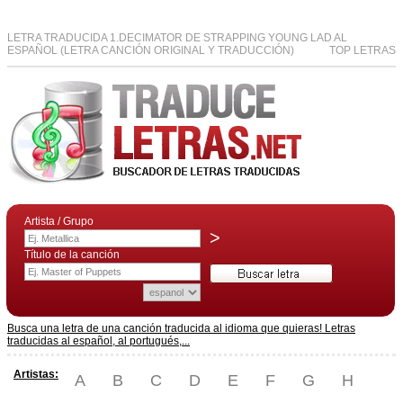
LETRA TRADUCIDA 1.DECIMATOR DE STRAPPING YOUNG LAD AL
ESPAÑOL (LETRA CANCIÓN ORIGINAL Y TRADUCCIÓN)
TOP LETRAS
Artista / Grupo
>
Título de la canción
Busca una letra de una canción traducida al idioma que quieras! Letras
traducidas al español, al portugués,...
Artistas:
A
B
C
D
E
F
G
H