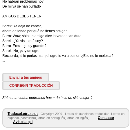
No habrán problemas hoy
De mí ya se han burlado
AMIGOS DEBES TENER
Shrek: Ya deja de cantar,
ahora entiendo por qué no tienes amigos
Burro: Wow, sólo un amigo dice la verdad tan dura
Shrek: ¿Ya viste qué soy?
Burro: Eres... ¿muy grande?
Shrek: No, ¡soy un ogro!
Recuerda, si te portas mal, ¡el ogro te va a comer! ¿Eso no te molesta?
...
Enviar a tus amigos
CORREGIR TRADUCCIÓN
Sólo entre todos podremos hacer de éste un sitio mejor :)
TraduceLetras.net
- Copyright 2009 - Letras de canciones traducidas. Letras en
Contactar
espanol (castellano), letras en portugués, letras en inglés,...
Aviso Legal