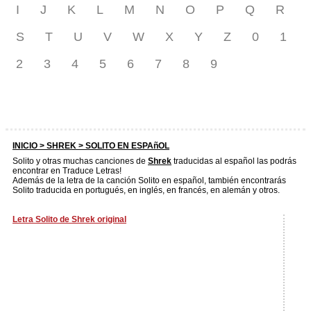
I
J
K
L
M
N
O
P
Q
R
S
T
U
V
W
X
Y
Z
0
1
2
3
4
5
6
7
8
9
INICIO >
SHREK
> SOLITO EN ESPAñOL
Solito y otras muchas canciones de
Shrek
traducidas al español las podrás
encontrar en Traduce Letras!
Además de la letra de la canción Solito en español, también encontrarás
Solito traducida en portugués, en inglés, en francés, en alemán y otros.
Letra Solito de Shrek original