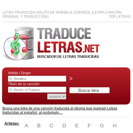
LETRA TRADUCIDA SOLITO DE SHREK AL ESPAÑOL (LETRA CANCIÓN
ORIGINAL Y TRADUCCIÓN)
TOP LETRAS
Artista / Grupo
>
Título de la canción
Busca una letra de una canción traducida al idioma que quieras! Letras
traducidas al español, al portugués,...
Artistas:
A
B
C
D
E
F
G
H