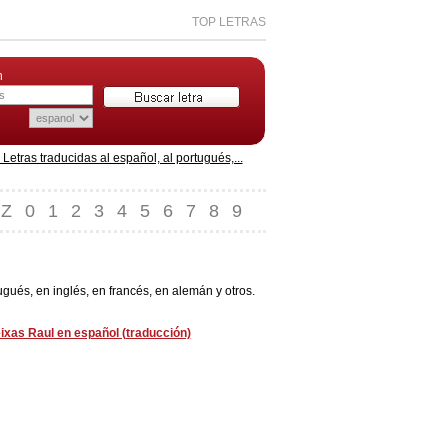
TOP LETRAS
n
etras traducidas al español, al portugués,...
Z
0
1
2
3
4
5
6
7
8
9
gués, en inglés, en francés, en alemán y otros.
ixas Raul en español (traducción)