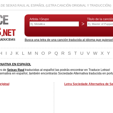
 DE SEIXAS RAUL AL ESPAÑOL (LETRA CANCIÓN ORIGINAL Y TRADUCCIÓN)
Artista / Grupo
Título de la canció
>
Busca una letra de una canción traducida al idioma que quieras! L
H
I
J
K
L
M
N
O
P
Q
R
S
T
U
V
W
X
Y
NATIVA EN ESPAñOL
es de
Seixas Raul
traducidas al español las podrás encontrar en Traduce Letras!
ernativa en español, también encontrarás Sociedade Alternativa traducida en portu
riginal
Letra Sociedade Alternativa de Se