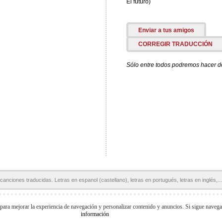
El futuro)
Enviar a tus amigos
CORREGIR TRADUCCIÓN
Sólo entre todos podremos hacer de 
canciones traducidas. Letras en espanol (castellano), letras en portugués, letras en inglés,...
Páginas Amigas:
Letras en español
Letras de Canciones
Acordes y Tablaturas
 para mejorar la experiencia de navegación y personalizar contenido y anuncios. Si sigue naveg
información