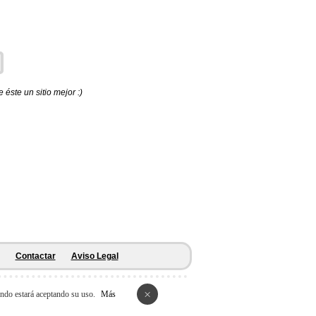
éste un sitio mejor :)
Contactar
Aviso Legal
×
ando estará aceptando su uso.
Más