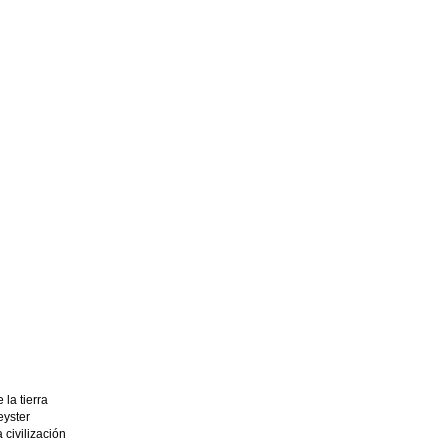
la tierra
eyster
 civilización