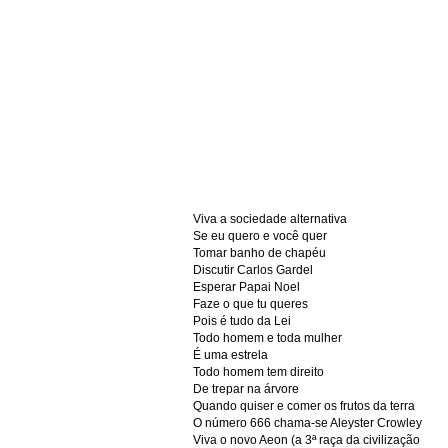
Viva a sociedade alternativa
Se eu quero e você quer
Tomar banho de chapéu
Discutir Carlos Gardel
Esperar Papai Noel
Faze o que tu queres
Pois é tudo da Lei
Todo homem e toda mulher
É uma estrela
Todo homem tem direito
De trepar na árvore
Quando quiser e comer os frutos da terra
O número 666 chama-se Aleyster Crowley
Viva o novo Aeon (a 3ª raça da civilização