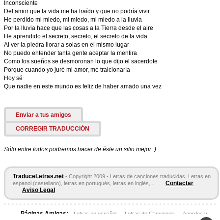
Inconsciente
Del amor que la vida me ha traído y que no podría vivir
He perdido mi miedo, mi miedo, mi miedo a la lluvia
Por la lluvia hace que las cosas a la Tierra desde el aire
He aprendido el secreto, secreto, el secreto de la vida
Al ver la piedra llorar a solas en el mismo lugar
No puedo entender tanta gente aceptar la mentira
Como los sueños se desmoronan lo que dijo el sacerdote
Porque cuando yo juré mi amor, me traicionaría
Hoy sé
Que nadie en este mundo es feliz de haber amado una vez
Enviar a tus amigos
CORREGIR TRADUCCIÓN
Sólo entre todos podremos hacer de éste un sitio mejor :)
TraduceLetras.net
- Copyright 2009 - Letras de canciones traducidas. Letras en
Contactar
espanol (castellano), letras en portugués, letras en inglés,...
Aviso Legal
Páginas Amigas:
Letras en español
Letras de Canciones
Acordes y