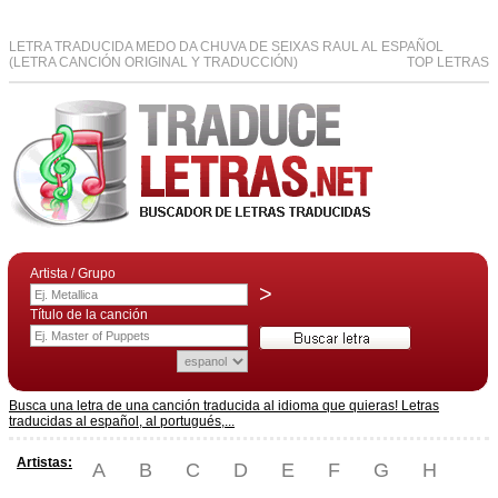
LETRA TRADUCIDA MEDO DA CHUVA DE SEIXAS RAUL AL ESPAÑOL
(LETRA CANCIÓN ORIGINAL Y TRADUCCIÓN)
TOP LETRAS
Artista / Grupo
>
Título de la canción
Busca una letra de una canción traducida al idioma que quieras! Letras
traducidas al español, al portugués,...
Artistas:
A
B
C
D
E
F
G
H