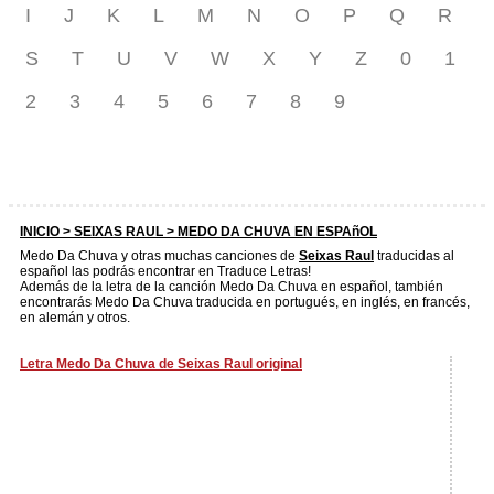
I
J
K
L
M
N
O
P
Q
R
S
T
U
V
W
X
Y
Z
0
1
2
3
4
5
6
7
8
9
INICIO >
SEIXAS RAUL
> MEDO DA CHUVA EN ESPAñOL
Medo Da Chuva y otras muchas canciones de
Seixas Raul
traducidas al
español las podrás encontrar en Traduce Letras!
Además de la letra de la canción Medo Da Chuva en español, también
encontrarás Medo Da Chuva traducida en portugués, en inglés, en francés,
en alemán y otros.
Letra Medo Da Chuva de Seixas Raul original