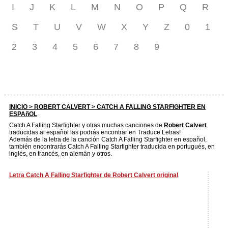
I
J
K
L
M
N
O
P
Q
R
S
T
U
V
W
X
Y
Z
0
1
2
3
4
5
6
7
8
9
INICIO >
ROBERT CALVERT
> CATCH A FALLING STARFIGHTER EN
ESPAñOL
Catch A Falling Starfighter y otras muchas canciones de
Robert Calvert
traducidas al español las podrás encontrar en Traduce Letras!
Además de la letra de la canción Catch A Falling Starfighter en español,
también encontrarás Catch A Falling Starfighter traducida en portugués, en
inglés, en francés, en alemán y otros.
Letra Catch A Falling Starfighter de Robert Calvert original