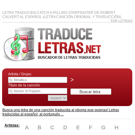
LETRA TRADUCIDA CATCH A FALLING STARFIGHTER DE ROBERT
CALVERT AL ESPAÑOL (LETRA CANCIÓN ORIGINAL Y TRADUCCIÓN)
TOP LETRAS
Artista / Grupo
>
Título de la canción
Busca una letra de una canción traducida al idioma que quieras! Letras
traducidas al español, al portugués,...
Artistas:
A
B
C
D
E
F
G
H