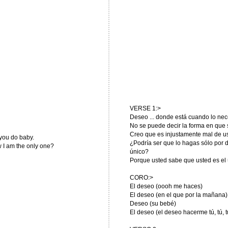
VERSE 1:>
Deseo ... donde está cuando lo ne
No se puede decir la forma en que
Creo que es injustamente mal de u
e you do baby.
¿Podría ser que lo hagas sólo por d
w I am the only one?
único?
Porque usted sabe que usted es el ún
CORO:>
El deseo (oooh me haces)
El deseo (en el que por la mañana)
Deseo (su bebé)
El deseo (el deseo hacerme tú, tú, tú