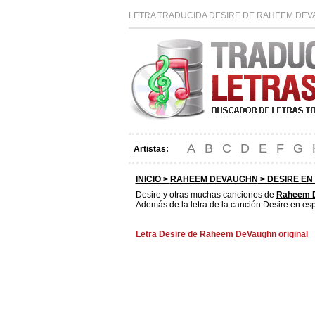
LETRA TRADUCIDA DESIRE DE RAHEEM DEVA
A
B
C
D
E
F
G
Artistas:
INICIO >
RAHEEM DEVAUGHN
> DESIRE EN
Desire y otras muchas canciones de
Raheem 
Además de la letra de la canción Desire en esp
Letra Desire de Raheem DeVaughn original