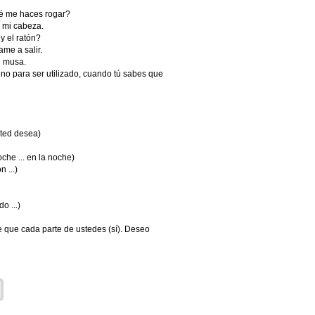
ué me haces rogar?
r mi cabeza.
y el ratón?
me a salir.
u musa.
o para ser utilizado, cuando tú sabes que
sted desea)
che ... en la noche)
 ...)
o ...)
re que cada parte de ustedes (sí). Deseo