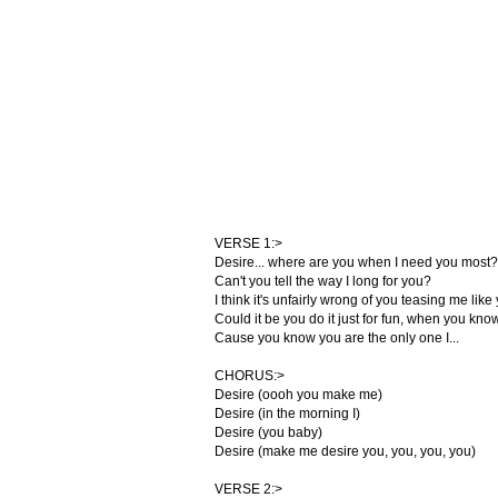
VERSE 1:>
Desire... where are you when I need you most?
Can't you tell the way I long for you?
I think it's unfairly wrong of you teasing me lik
Could it be you do it just for fun, when you kno
Cause you know you are the only one I...
CHORUS:>
Desire (oooh you make me)
Desire (in the morning I)
Desire (you baby)
Desire (make me desire you, you, you, you)
VERSE 2:>