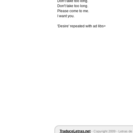
Don't take too long.
Don't take too long.
Please come to me.
I want you.
'Desire' repeated with ad libs>
TraduceLetras.net
- Copyright 2009 - Letras de 