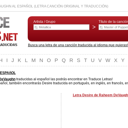
UGHN AL ESPAÑOL (LETRA CANCIÓN ORIGINAL Y TRADUCCIÓN)
Artista / Grupo
Título de la canció
>
Busca una letra de una canción traducida al idioma que quieras! L
H
I
J
K
L
M
N
O
P
Q
R
S
T
U
V
W
X
Y
 ESPAñOL
DeVaughn
traducidas al español las podrás encontrar en Traduce Letras!
añol, también encontrarás Desire traducida en portugués, en inglés, en francés, e
Letra Desire de Raheem DeVaughn