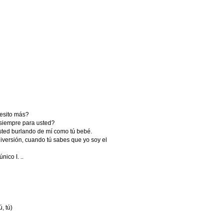
cesito más?
 siempre para usted?
sted burlando de mí como tú bebé.
iversión, cuando tú sabes que yo soy el
ico I. ..
, tú)