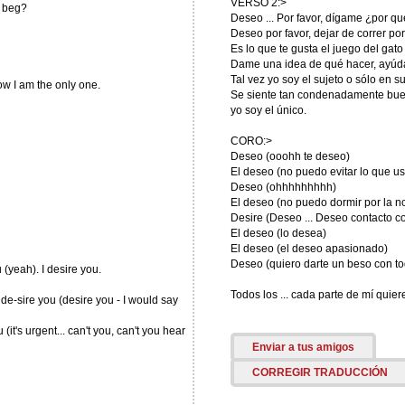
VERSO 2:>
e beg?
Deseo ... Por favor, dígame ¿por q
Deseo por favor, dejar de correr po
Es lo que te gusta el juego del gato 
Dame una idea de qué hacer, ayúda
Tal vez yo soy el sujeto o sólo en s
w I am the only one.
Se siente tan condenadamente buen
yo soy el único.
CORO:>
Deseo (ooohh te deseo)
El deseo (no puedo evitar lo que u
Deseo (ohhhhhhhhh)
El deseo (no puedo dormir por la no
Desire (Deseo ... Deseo contacto con
El deseo (lo desea)
El deseo (el deseo apasionado)
Deseo (quiero darte un beso con tod
 (yeah). I desire you.
Todos los ... cada parte de mí quie
.. de-sire you (desire you - I would say
(it's urgent... can't you, can't you hear
Enviar a tus amigos
CORREGIR TRADUCCIÓN