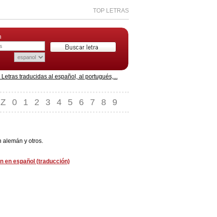
TOP LETRAS
n
etras traducidas al español, al portugués,...
Z
0
1
2
3
4
5
6
7
8
9
n alemán y otros.
 en español (traducción)