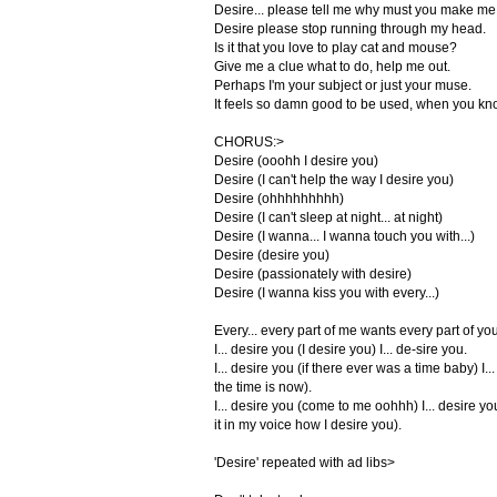
Desire... please tell me why must you make m
Desire please stop running through my head.
Is it that you love to play cat and mouse?
Give me a clue what to do, help me out.
Perhaps I'm your subject or just your muse.
It feels so damn good to be used, when you kno
CHORUS:>
Desire (ooohh I desire you)
Desire (I can't help the way I desire you)
Desire (ohhhhhhhhh)
Desire (I can't sleep at night... at night)
Desire (I wanna... I wanna touch you with...)
Desire (desire you)
Desire (passionately with desire)
Desire (I wanna kiss you with every...)
Every... every part of me wants every part of you
I... desire you (I desire you) I... de-sire you.
I... desire you (if there ever was a time baby) I.
the time is now).
I... desire you (come to me oohhh) I... desire you 
it in my voice how I desire you).
'Desire' repeated with ad libs>