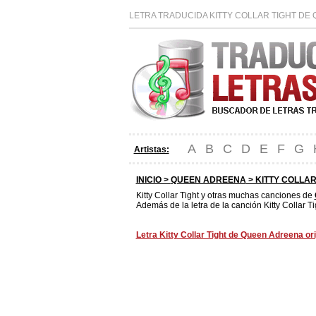
LETRA TRADUCIDA KITTY COLLAR TIGHT DE
A
B
C
D
E
F
G
Artistas:
INICIO >
QUEEN ADREENA
> KITTY COLLAR
Kitty Collar Tight y otras muchas canciones de
Además de la letra de la canción Kitty Collar T
Letra Kitty Collar Tight de Queen Adreena ori