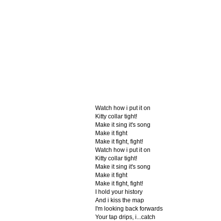
Watch how i put it on
Kitty collar tight!
Make it sing it's song
Make it fight
Make it fight, fight!
Watch how i put it on
Kitty collar tight!
Make it sing it's song
Make it fight
Make it fight, fight!
I hold your history
And i kiss the map
I'm looking back forwards
Your tap drips, i...catch