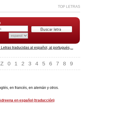
TOP LETRAS
n
etras traducidas al español, al portugués,...
Z
0
1
2
3
4
5
6
7
8
9
nglés, en francés, en alemán y otros.
 Adreena en español (traducción)