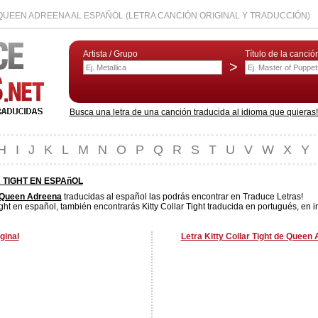
 QUEEN ADREENA AL ESPAÑOL (LETRA CANCIÓN ORIGINAL Y TRADUCCIÓN)
Artista / Grupo
Título de la canció
>
Busca una letra de una canción traducida al idioma que quieras! L
H
I
J
K
L
M
N
O
P
Q
R
S
T
U
V
W
X
Y
 TIGHT EN ESPAñOL
Queen Adreena
traducidas al español las podrás encontrar en Traduce Letras!
ight en español, también encontrarás Kitty Collar Tight traducida en portugués, en i
ginal
Letra Kitty Collar Tight de Queen