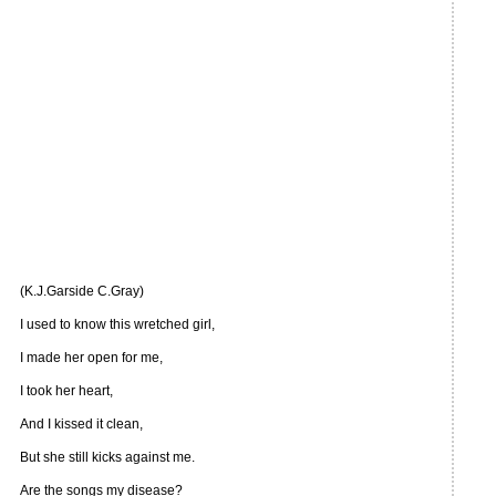
(K.J.Garside C.Gray)
I used to know this wretched girl,
I made her open for me,
I took her heart,
And I kissed it clean,
But she still kicks against me.
Are the songs my disease?