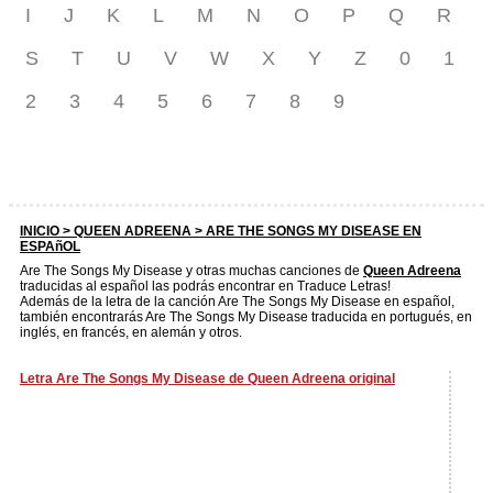
I
J
K
L
M
N
O
P
Q
R
S
T
U
V
W
X
Y
Z
0
1
2
3
4
5
6
7
8
9
INICIO >
QUEEN ADREENA
> ARE THE SONGS MY DISEASE EN
ESPAñOL
Are The Songs My Disease y otras muchas canciones de
Queen Adreena
traducidas al español las podrás encontrar en Traduce Letras!
Además de la letra de la canción Are The Songs My Disease en español,
también encontrarás Are The Songs My Disease traducida en portugués, en
inglés, en francés, en alemán y otros.
Letra Are The Songs My Disease de Queen Adreena original