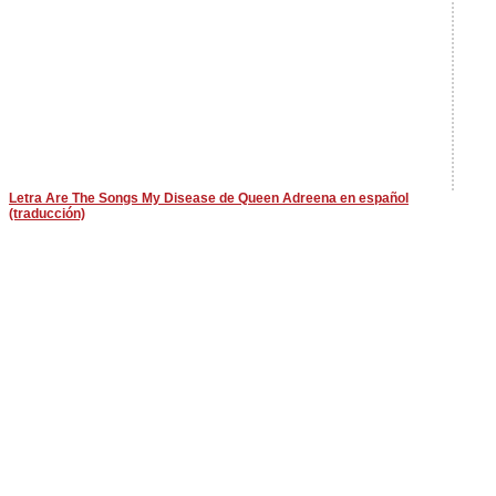
Letra Are The Songs My Disease de Queen Adreena en español
(traducción)