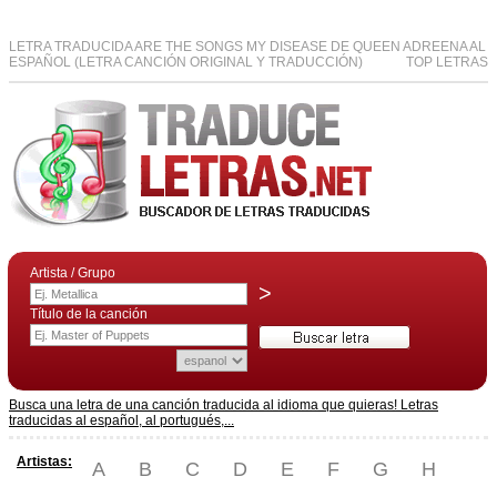
LETRA TRADUCIDA ARE THE SONGS MY DISEASE DE QUEEN ADREENA AL
ESPAÑOL (LETRA CANCIÓN ORIGINAL Y TRADUCCIÓN)
TOP LETRAS
Artista / Grupo
>
Título de la canción
Busca una letra de una canción traducida al idioma que quieras! Letras
traducidas al español, al portugués,...
Artistas:
A
B
C
D
E
F
G
H