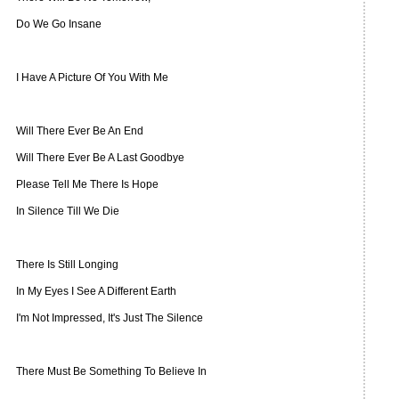
Do We Go Insane
I Have A Picture Of You With Me
Will There Ever Be An End
Will There Ever Be A Last Goodbye
Please Tell Me There Is Hope
In Silence Till We Die
There Is Still Longing
In My Eyes I See A Different Earth
I'm Not Impressed, It's Just The Silence
There Must Be Something To Believe In