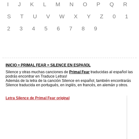
I
J
K
L
M
N
O
P
Q
R
S
T
U
V
W
X
Y
Z
0
1
2
3
4
5
6
7
8
9
INICIO >
PRIMAL FEAR
> SILENCE EN ESPAñOL
Silence y otras muchas canciones de
Primal Fear
traducidas al español las
podrás encontrar en Traduce Letras!
Además de la letra de la canción Silence en español, también encontrarás
Silence traducida en portugués, en inglés, en francés, en alemán y otros.
Letra Silence de Primal Fear original