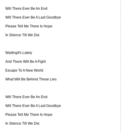
Will There Ever Be An End
Will There Ever Be A Last Goodbye
Please Tell Me There Is Hope
In Silence Till We Die
Waitingit's Lately
And There Will Be A Fight
Escape To A New World
What Will Be Behind These Lies
Will There Ever Be An End
Will There Ever Be A Last Goodbye
Please Tell Me There Is Hope
In Silence Till We Die