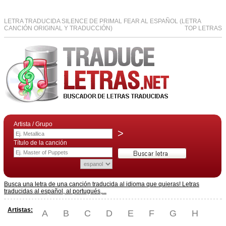
LETRA TRADUCIDA SILENCE DE PRIMAL FEAR AL ESPAÑOL (LETRA
CANCIÓN ORIGINAL Y TRADUCCIÓN)
TOP LETRAS
Artista / Grupo
>
Título de la canción
Busca una letra de una canción traducida al idioma que quieras! Letras
traducidas al español, al portugués,...
Artistas:
A
B
C
D
E
F
G
H