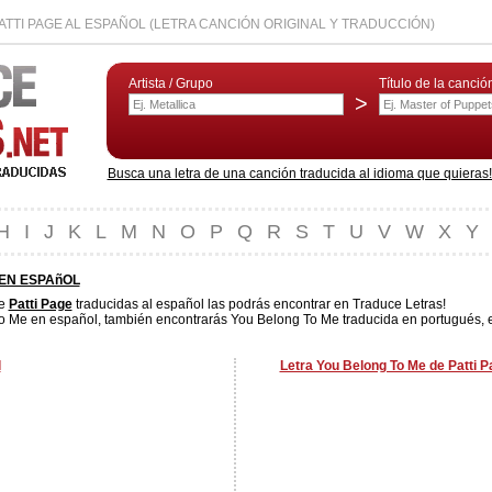
TTI PAGE AL ESPAÑOL (LETRA CANCIÓN ORIGINAL Y TRADUCCIÓN)
Artista / Grupo
Título de la canció
>
Busca una letra de una canción traducida al idioma que quieras! L
H
I
J
K
L
M
N
O
P
Q
R
S
T
U
V
W
X
Y
EN ESPAñOL
de
Patti Page
traducidas al español las podrás encontrar en Traduce Letras!
o Me en español, también encontrarás You Belong To Me traducida en portugués, en
l
Letra You Belong To Me de Patti P