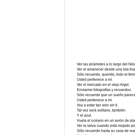
Ver las pirámides a lo largo del Nil
Ver el amanecer desde una isla trop
Sólo recuerde, querido, todo el tie
Usted pertenece a mí.
Ver el mercado en el viejo Argel.
Enviarme fotografías y recuerdos.
Sólo recuerde que un sueño parec
Usted pertenece a mí.
Voy a estar tan solo sin ti.
Tal vez será solitario, también.
Y el azul.
Vuela el océano en un avión de pla
Ver la selva cuando está mojado por 
Sólo recuerde hasta su casa de nu