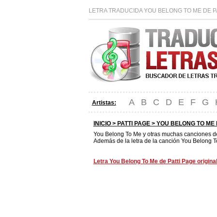
LETRA TRADUCIDA YOU BELONG TO ME DE PA
A
B
C
D
E
F
G
Artistas:
INICIO >
PATTI PAGE
> YOU BELONG TO ME 
You Belong To Me y otras muchas canciones 
Además de la letra de la canción You Belong T
Letra You Belong To Me de Patti Page origina