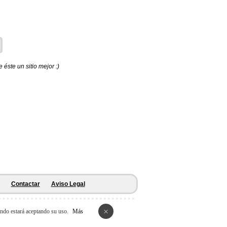
éste un sitio mejor :)
Contactar
Aviso Legal
×
ando estará aceptando su uso.
Más