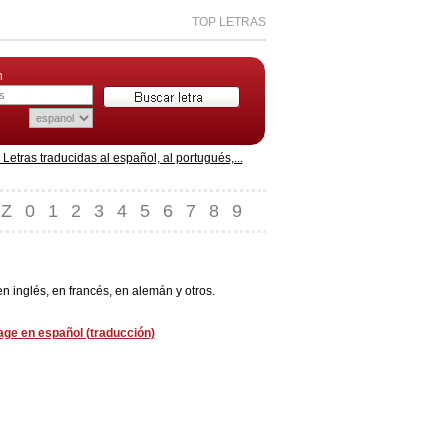
TOP LETRAS
n
etras traducidas al español, al portugués,...
Z
0
1
2
3
4
5
6
7
8
9
 inglés, en francés, en alemán y otros.
age en español (traducción)