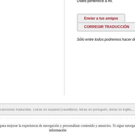
Usted pertenece a mí.
Enviar a tus amigos
CORREGIR TRADUCCIÓN
Sólo entre todos podremos hacer de 
canciones traducidas. Letras en espanol (castellano), letras en portugués, letras en inglés,...
Páginas Amigas:
Letras en español
Letras de Canciones
Acordes y Tablaturas
 para mejorar la experiencia de navegación y personalizar contenido y anuncios. Si sigue naveg
información