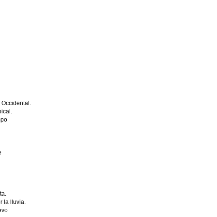
o Occidental.
ical.
mpo
e
ta.
la lluvia.
evo