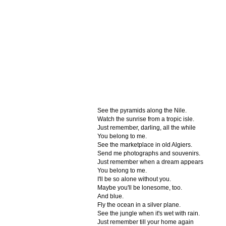
See the pyramids along the Nile.
Watch the sunrise from a tropic isle.
Just remember, darling, all the while
You belong to me.
See the marketplace in old Algiers.
Send me photographs and souvenirs.
Just remember when a dream appears
You belong to me.
I'll be so alone without you.
Maybe you'll be lonesome, too.
And blue.
Fly the ocean in a silver plane.
See the jungle when it's wet with rain.
Just remember till your home again