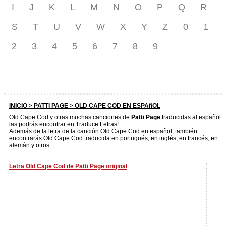
I
J
K
L
M
N
O
P
Q
R
S
T
U
V
W
X
Y
Z
0
1
2
3
4
5
6
7
8
9
INICIO >
PATTI PAGE
> OLD CAPE COD EN ESPAñOL
Old Cape Cod y otras muchas canciones de
Patti Page
traducidas al español
las podrás encontrar en Traduce Letras!
Además de la letra de la canción Old Cape Cod en español, también
encontrarás Old Cape Cod traducida en portugués, en inglés, en francés, en
alemán y otros.
Letra Old Cape Cod de Patti Page original