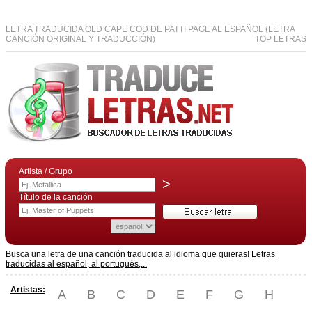
LETRA TRADUCIDA OLD CAPE COD DE PATTI PAGE AL ESPAÑOL (LETRA
CANCIÓN ORIGINAL Y TRADUCCIÓN)
TOP LETRAS
Artista / Grupo
>
Título de la canción
Busca una letra de una canción traducida al idioma que quieras! Letras
traducidas al español, al portugués,...
Artistas:
A
B
C
D
E
F
G
H