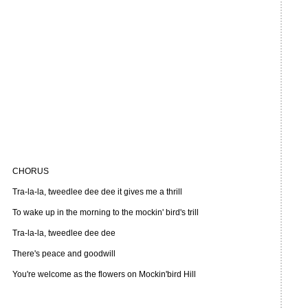
CHORUS
Tra-la-la, tweedlee dee dee it gives me a thrill
To wake up in the morning to the mockin' bird's trill
Tra-la-la, tweedlee dee dee
There's peace and goodwill
You're welcome as the flowers on Mockin'bird Hill