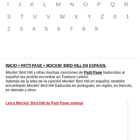
I
J
K
L
M
N
O
P
Q
R
S
T
U
V
W
X
Y
Z
0
1
2
3
4
5
6
7
8
9
INICIO >
PATTI PAGE
> MOCKIN' BIRD HILL EN ESPAñOL
Mockin' Bird Hill y otras muchas canciones de
Patti Page
traducidas al
español las podrás encontrar en Traduce Letras!
Además de la letra de la canción Mockin' Bird Hill en español, también
encontrarás Mockin' Bird Hill traducida en portugués, en inglés, en francés,
en alemán y otros.
Letra Mockin' Bird Hill de Patti Page original