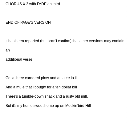
CHORUS X 3 with FADE on third
END OF PAGE'S VERSION
It has been reported (but I can't confirm) that other versions may contain
an
additional verse:
Got a three cornered plow and an acre to till
And a mule that I bought for a ten dollar bill
There's a tumble-down shack and a rusty old mill,
But it's my home sweet home up on Mockin'bird Hill