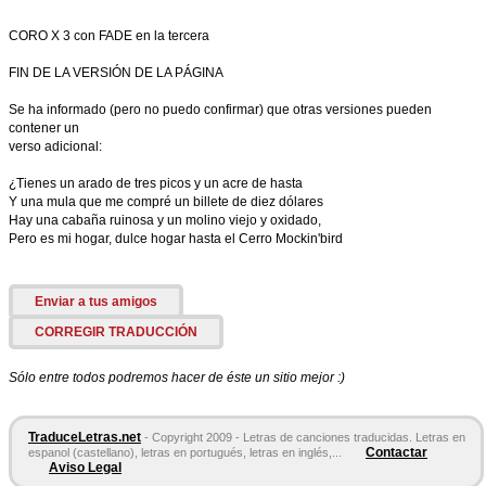
CORO X 3 con FADE en la tercera
FIN DE LA VERSIÓN DE LA PÁGINA
Se ha informado (pero no puedo confirmar) que otras versiones pueden
contener un
verso adicional:
¿Tienes un arado de tres picos y un acre de hasta
Y una mula que me compré un billete de diez dólares
Hay una cabaña ruinosa y un molino viejo y oxidado,
Pero es mi hogar, dulce hogar hasta el Cerro Mockin'bird
Enviar a tus amigos
CORREGIR TRADUCCIÓN
Sólo entre todos podremos hacer de éste un sitio mejor :)
TraduceLetras.net
- Copyright 2009 - Letras de canciones traducidas. Letras en
Contactar
espanol (castellano), letras en portugués, letras en inglés,...
Aviso Legal