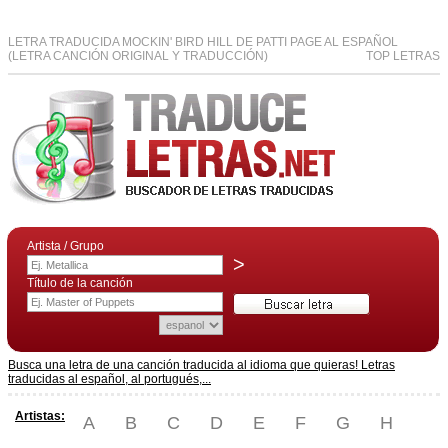
LETRA TRADUCIDA MOCKIN' BIRD HILL DE PATTI PAGE AL ESPAÑOL
(LETRA CANCIÓN ORIGINAL Y TRADUCCIÓN)
TOP LETRAS
Artista / Grupo
>
Título de la canción
Busca una letra de una canción traducida al idioma que quieras! Letras
traducidas al español, al portugués,...
Artistas:
A
B
C
D
E
F
G
H