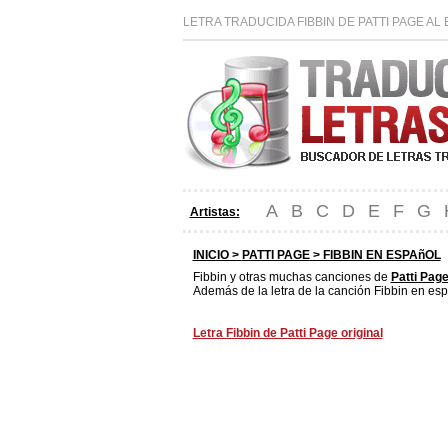
LETRA TRADUCIDA FIBBIN DE PATTI PAGE A
A
B
C
D
E
F
G
Artistas:
INICIO >
PATTI PAGE
> FIBBIN EN ESPAñOL
Fibbin y otras muchas canciones de
Patti Pag
Además de la letra de la canción Fibbin en esp
Letra Fibbin de Patti Page original