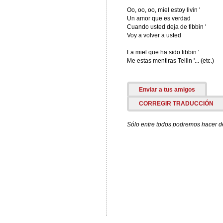
Oo, oo, oo, miel estoy livin '
Un amor que es verdad
Cuando usted deja de fibbin '
Voy a volver a usted
La miel que ha sido fibbin '
Me estas mentiras Tellin '... (etc.)
Enviar a tus amigos
CORREGIR TRADUCCIÓN
Sólo entre todos podremos hacer de 