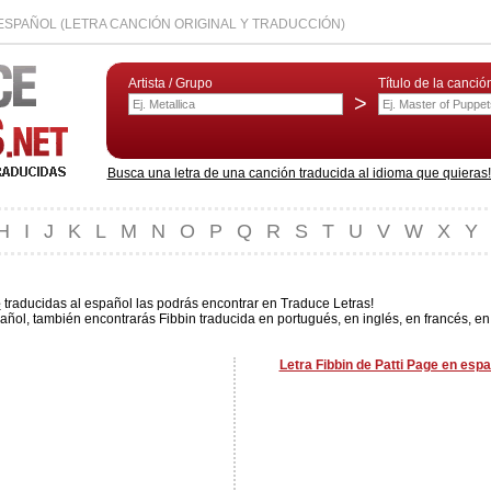
L ESPAÑOL (LETRA CANCIÓN ORIGINAL Y TRADUCCIÓN)
Artista / Grupo
Título de la canció
>
Busca una letra de una canción traducida al idioma que quieras! L
H
I
J
K
L
M
N
O
P
Q
R
S
T
U
V
W
X
Y
e
traducidas al español las podrás encontrar en Traduce Letras!
añol, también encontrarás Fibbin traducida en portugués, en inglés, en francés, en
Letra Fibbin de Patti Page en espa