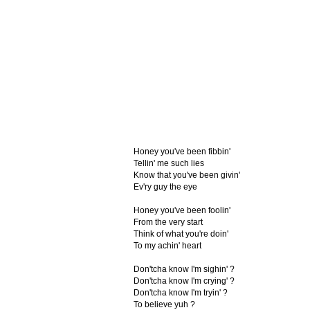
Honey you've been fibbin'
Tellin' me such lies
Know that you've been givin'
Ev'ry guy the eye
Honey you've been foolin'
From the very start
Think of what you're doin'
To my achin' heart
Don'tcha know I'm sighin' ?
Don'tcha know I'm crying' ?
Don'tcha know I'm tryin' ?
To believe yuh ?