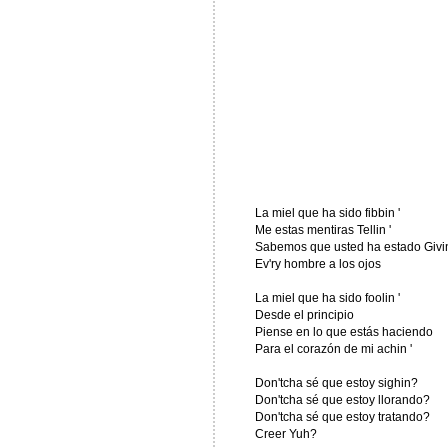
La miel que ha sido fibbin '
Me estas mentiras Tellin '
Sabemos que usted ha estado Givin
Ev'ry hombre a los ojos
La miel que ha sido foolin '
Desde el principio
Piense en lo que estás haciendo
Para el corazón de mi achin '
Don'tcha sé que estoy sighin?
Don'tcha sé que estoy llorando?
Don'tcha sé que estoy tratando?
Creer Yuh?