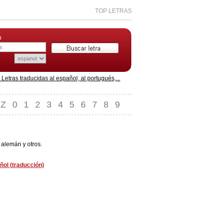
TOP LETRAS
n
etras traducidas al español, al portugués,...
Z
0
1
2
3
4
5
6
7
8
9
 alemán y otros.
ñol (traducción)