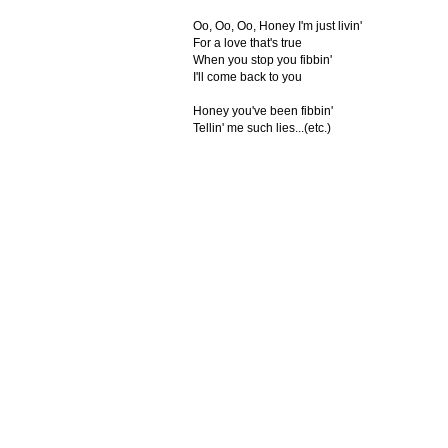
Oo, Oo, Oo, Honey I'm just livin'
For a love that's true
When you stop you fibbin'
I'll come back to you
Honey you've been fibbin'
Tellin' me such lies...(etc.)