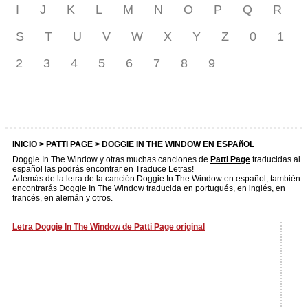
I
J
K
L
M
N
O
P
Q
R
S
T
U
V
W
X
Y
Z
0
1
2
3
4
5
6
7
8
9
INICIO >
PATTI PAGE
> DOGGIE IN THE WINDOW EN ESPAñOL
Doggie In The Window y otras muchas canciones de
Patti Page
traducidas al
español las podrás encontrar en Traduce Letras!
Además de la letra de la canción Doggie In The Window en español, también
encontrarás Doggie In The Window traducida en portugués, en inglés, en
francés, en alemán y otros.
Letra Doggie In The Window de Patti Page original