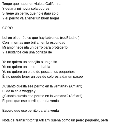
Tengo que hacer un viaje a California
Y dejar a mi novia sola pobres
Si tiene un perro, que no estará solo
Y el perrito va a tener un buen hogar
CORO
Leí en el periódico que hay ladrones (roof! techo!)
Con linternas que brillan en la oscuridad
Mi amor necesita un perro para protegerlo
Y asustarlos con una corteza de
Yo no quiero un conejito o un gatito
Yo no quiero un loro que habla
Yo no quiero un plato de pescaditos pequeños
Él no puede tener un pez de colores a dar un paseo
¿Cuánto cuesta ese perrito en la ventana? (Arf! arf!)
El de la cola waggley
¿Cuánto cuesta ese perrito en la ventana? (Arf! arf!)
Espero que ese perrito para la venta
Espero que ese perrito para la venta
Nota del transcriptor: '(! Arf! arf)' suena como un perro pequeño, perh