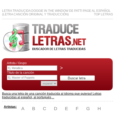
LETRA TRADUCIDA DOGGIE IN THE WINDOW DE PATTI PAGE AL ESPAÑOL
(LETRA CANCIÓN ORIGINAL Y TRADUCCIÓN)
TOP LETRAS
Artista / Grupo
>
Título de la canción
Busca una letra de una canción traducida al idioma que quieras! Letras
traducidas al español, al portugués,...
Artistas:
A
B
C
D
E
F
G
H