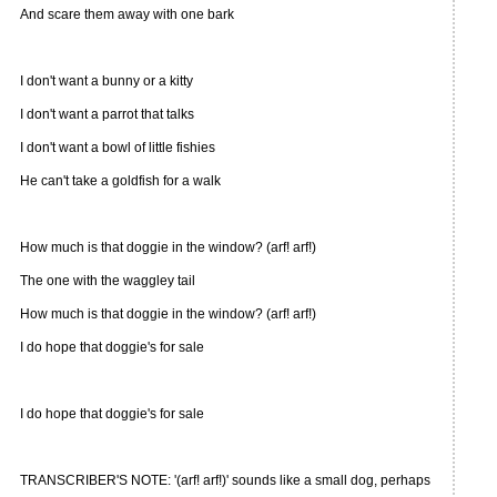
And scare them away with one bark
I don't want a bunny or a kitty
I don't want a parrot that talks
I don't want a bowl of little fishies
He can't take a goldfish for a walk
How much is that doggie in the window? (arf! arf!)
The one with the waggley tail
How much is that doggie in the window? (arf! arf!)
I do hope that doggie's for sale
I do hope that doggie's for sale
TRANSCRIBER'S NOTE: '(arf! arf!)' sounds like a small dog, perhaps