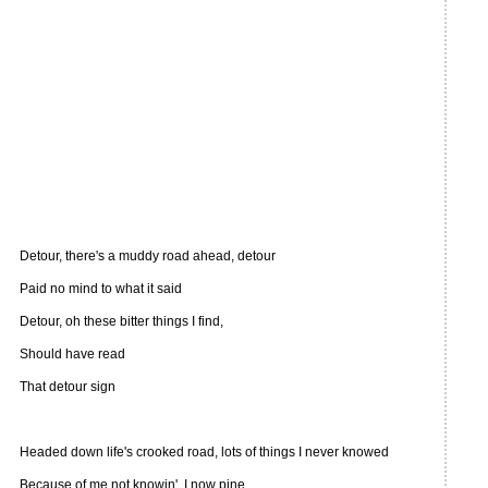
Detour, there's a muddy road ahead, detour
Paid no mind to what it said
Detour, oh these bitter things I find,
Should have read
That detour sign
Headed down life's crooked road, lots of things I never knowed
Because of me not knowin', I now pine