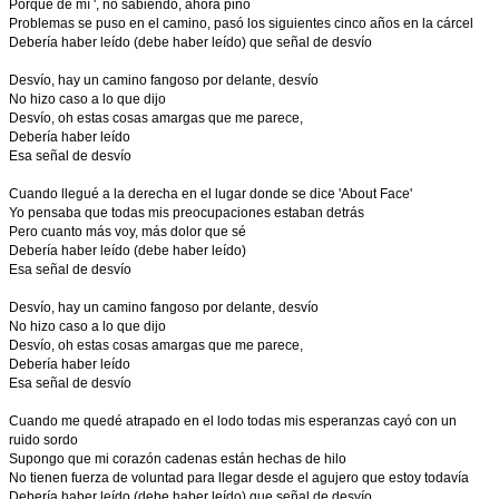
Porque de mí ', no sabiendo, ahora pino
Problemas se puso en el camino, pasó los siguientes cinco años en la cárcel
Debería haber leído (debe haber leído) que señal de desvío
Desvío, hay un camino fangoso por delante, desvío
No hizo caso a lo que dijo
Desvío, oh estas cosas amargas que me parece,
Debería haber leído
Esa señal de desvío
Cuando llegué a la derecha en el lugar donde se dice 'About Face'
Yo pensaba que todas mis preocupaciones estaban detrás
Pero cuanto más voy, más dolor que sé
Debería haber leído (debe haber leído)
Esa señal de desvío
Desvío, hay un camino fangoso por delante, desvío
No hizo caso a lo que dijo
Desvío, oh estas cosas amargas que me parece,
Debería haber leído
Esa señal de desvío
Cuando me quedé atrapado en el lodo todas mis esperanzas cayó con un
ruido sordo
Supongo que mi corazón cadenas están hechas de hilo
No tienen fuerza de voluntad para llegar desde el agujero que estoy todavía
Debería haber leído (debe haber leído) que señal de desvío