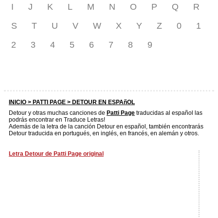
I
J
K
L
M
N
O
P
Q
R
S
T
U
V
W
X
Y
Z
0
1
2
3
4
5
6
7
8
9
INICIO >
PATTI PAGE
> DETOUR EN ESPAñOL
Detour y otras muchas canciones de
Patti Page
traducidas al español las
podrás encontrar en Traduce Letras!
Además de la letra de la canción Detour en español, también encontrarás
Detour traducida en portugués, en inglés, en francés, en alemán y otros.
Letra Detour de Patti Page original