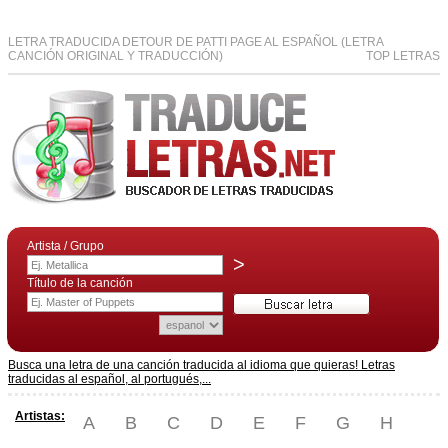
LETRA TRADUCIDA DETOUR DE PATTI PAGE AL ESPAÑOL (LETRA
CANCIÓN ORIGINAL Y TRADUCCIÓN)
TOP LETRAS
Artista / Grupo
>
Título de la canción
Busca una letra de una canción traducida al idioma que quieras! Letras
traducidas al español, al portugués,...
Artistas:
A
B
C
D
E
F
G
H