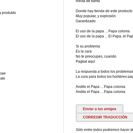
Recta de kantu
Donde hay tienda de este producto
g produkto
Muy popular, y explosión
Garantizado
El uso de la papa ... Papa colonia
El uso de la papa ... El Papa, el Pa
Si su problema
Es la cara
No te preocupes, cuando
Pagkat aquí
La respuesta a todos los problemas
abae
La cura para todos los hombres pa
aki
Andito el Papa ... Papa colonia
Andito el Papa ... Papa colonia
Enviar a tus amigos
CORREGIR TRADUCCIÓN
Sólo entre todos podremos hacer de 