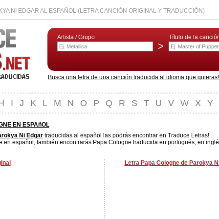
YA NI EDGAR AL ESPAÑOL (LETRA CANCIÓN ORIGINAL Y TRADUCCIÓN)
Artista / Grupo
Título de la canció
>
Busca una letra de una canción traducida al idioma que quieras! L
H
I
J
K
L
M
N
O
P
Q
R
S
T
U
V
W
X
Y
GNE EN ESPAñOL
rokya Ni Edgar
traducidas al español las podrás encontrar en Traduce Letras!
 en español, también encontrarás Papa Cologne traducida en portugués, en inglés
inal
Letra Papa Cologne de Parokya Ni