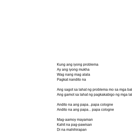
Kung ang iyong problema
Ay ang iyong mukha
Wag nang mag alala
Pagkat nandito na
Ang sagot sa lahat ng problema mo sa mga b
Ang gamot sa lahat ng pagkakabigo ng mga lal
Andito na ang papa...papa cologne
Andito na ang papa... papa cologne
Mag-aamoy mayaman
Kahit na pag-pawisan
Di na mahihirapan