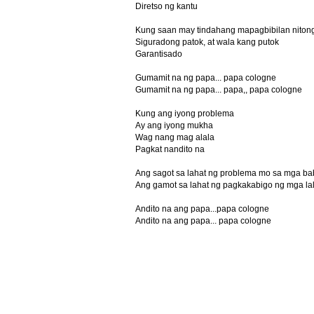
Diretso ng kantu
Kung saan may tindahang mapagbibilan niton
Siguradong patok, at wala kang putok
Garantisado
Gumamit na ng papa... papa cologne
Gumamit na ng papa... papa,, papa cologne
Kung ang iyong problema
Ay ang iyong mukha
Wag nang mag alala
Pagkat nandito na
Ang sagot sa lahat ng problema mo sa mga b
Ang gamot sa lahat ng pagkakabigo ng mga lal
Andito na ang papa...papa cologne
Andito na ang papa... papa cologne