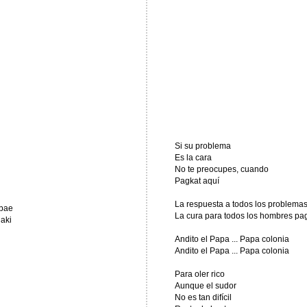
Si su problema
Es la cara
No te preocupes, cuando
Pagkat aquí
La respuesta a todos los problemas
abae
La cura para todos los hombres pa
aki
Andito el Papa ... Papa colonia
Andito el Papa ... Papa colonia
Para oler rico
Aunque el sudor
No es tan difícil