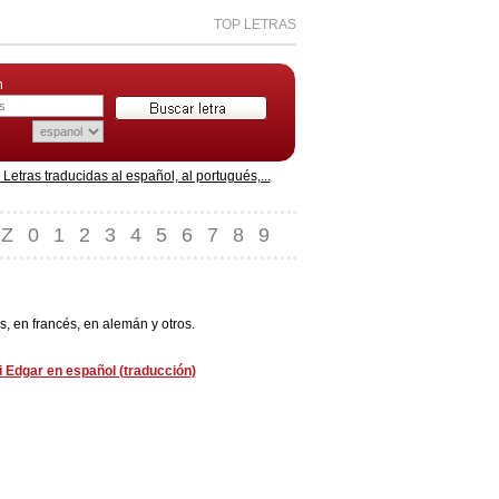
TOP LETRAS
n
etras traducidas al español, al portugués,...
Z
0
1
2
3
4
5
6
7
8
9
, en francés, en alemán y otros.
 Edgar en español (traducción)