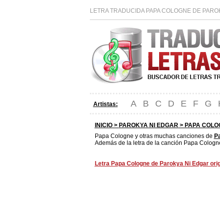
LETRA TRADUCIDA PAPA COLOGNE DE PAROK
A
B
C
D
E
F
G
Artistas:
INICIO >
PAROKYA NI EDGAR
> PAPA COLO
Papa Cologne y otras muchas canciones de
Pa
Además de la letra de la canción Papa Cologne
Letra Papa Cologne de Parokya Ni Edgar orig