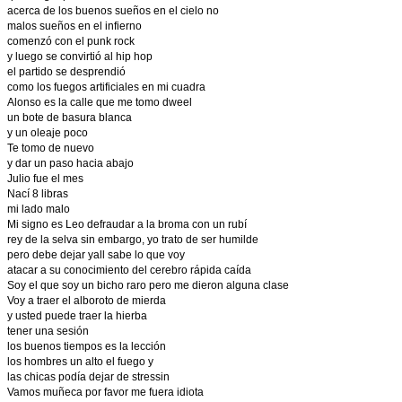
acerca de los buenos sueños en el cielo no
malos sueños en el infierno
comenzó con el punk rock
y luego se convirtió al hip hop
el partido se desprendió
como los fuegos artificiales en mi cuadra
Alonso es la calle que me tomo dweel
un bote de basura blanca
y un oleaje poco
Te tomo de nuevo
y dar un paso hacia abajo
Julio fue el mes
Nací 8 libras
mi lado malo
Mi signo es Leo defraudar a la broma con un rubí
rey de la selva sin embargo, yo trato de ser humilde
pero debe dejar yall sabe lo que voy
atacar a su conocimiento del cerebro rápida caída
Soy el que soy un bicho raro pero me dieron alguna clase
Voy a traer el alboroto de mierda
y usted puede traer la hierba
tener una sesión
los buenos tiempos es la lección
los hombres un alto el fuego y
las chicas podía dejar de stressin
Vamos muñeca por favor me fuera idiota