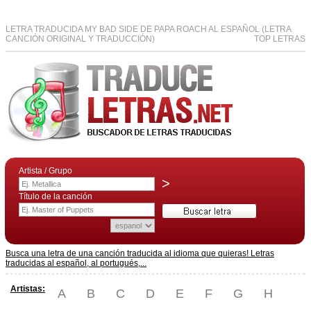
LETRA TRADUCIDA MY BAD SIDE DE PAPA ROACH AL ESPAÑOL (LETRA
CANCIÓN ORIGINAL Y TRADUCCIÓN)
TOP LETRAS
Artista / Grupo
>
Título de la canción
Busca una letra de una canción traducida al idioma que quieras! Letras
traducidas al español, al portugués,...
Artistas:
A
B
C
D
E
F
G
H