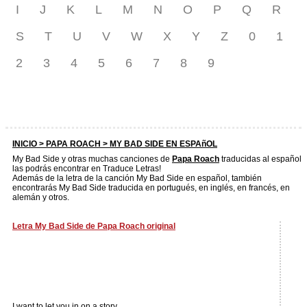
I
J
K
L
M
N
O
P
Q
R
S
T
U
V
W
X
Y
Z
0
1
2
3
4
5
6
7
8
9
INICIO >
PAPA ROACH
> MY BAD SIDE EN ESPAñOL
My Bad Side y otras muchas canciones de
Papa Roach
traducidas al español
las podrás encontrar en Traduce Letras!
Además de la letra de la canción My Bad Side en español, también
encontrarás My Bad Side traducida en portugués, en inglés, en francés, en
alemán y otros.
Letra My Bad Side de Papa Roach original
I want to let you in on a story