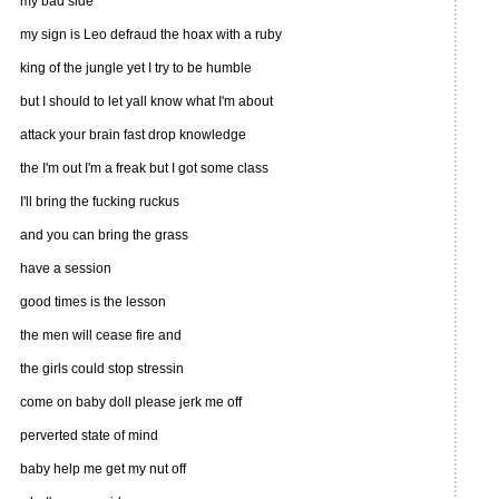
my bad side
my sign is Leo defraud the hoax with a ruby
king of the jungle yet I try to be humble
but I should to let yall know what I'm about
attack your brain fast drop knowledge
the I'm out I'm a freak but I got some class
I'll bring the fucking ruckus
and you can bring the grass
have a session
good times is the lesson
the men will cease fire and
the girls could stop stressin
come on baby doll please jerk me off
perverted state of mind
baby help me get my nut off