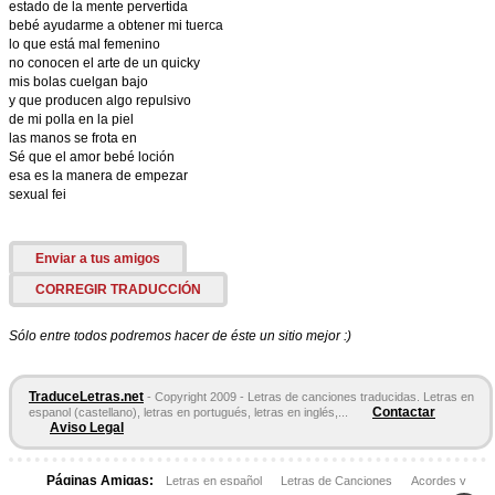
estado de la mente pervertida
bebé ayudarme a obtener mi tuerca
lo que está mal femenino
no conocen el arte de un quicky
mis bolas cuelgan bajo
y que producen algo repulsivo
de mi polla en la piel
las manos se frota en
Sé que el amor bebé loción
esa es la manera de empezar
sexual fei
Enviar a tus amigos
CORREGIR TRADUCCIÓN
Sólo entre todos podremos hacer de éste un sitio mejor :)
TraduceLetras.net
- Copyright 2009 - Letras de canciones traducidas. Letras en
Contactar
espanol (castellano), letras en portugués, letras en inglés,...
Aviso Legal
Páginas Amigas:
Letras en español
Letras de Canciones
Acordes y