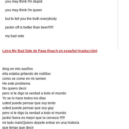
you may think I'm stupid
you may think I'm queer
but to tell you the truth everybody
jackin off is better than beer!!!!!!
my bad side
Letra My Bad Side de Papa Roach en español (traducción)
ding en mis sueños
ella estaba gritando de rodillas
como se come en mi semen
He este problema
No quiero decir
pero si te digo la verdad a todo el mundo
Yo se lo hace todos los días
usted puede pensar que soy tonto
usted puede pensar que soy gay
pero si te digo la verdad a todo el mundo
jackin fuera es mejor que la cerveza !!!!!!
mi lado maloQuiero dejarte entrar en una historia
que tengo que decir